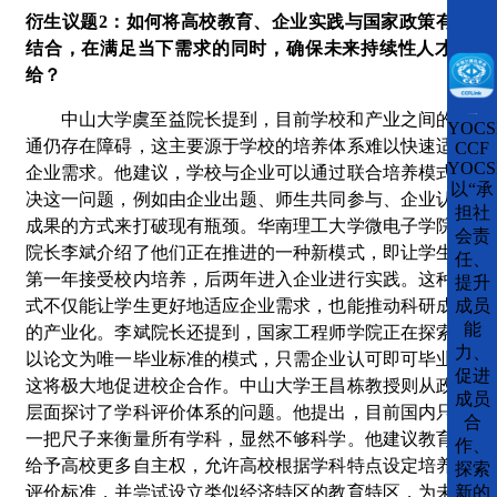
衍生议题
2：如何将高校教育、企业实践与国家政策有机
结合，在满足当下需求的同时，确保未来持续性人才供
给？
中山大学
虞至益院长
提到，目前学校和产业之间的沟
CCFLink下载
YOCS
通仍存在障碍，这主要源于学校的培养体系难以快速适应
CCF
YOCS
企业需求。他建议，学校与企业可以通过联合培养模式解
以“承
决这一问题，例如由企业出题、师生共同参与、企业认定
担社
成果的方式来打破现有瓶颈。
华南理工大学微电子学院副
会责
院长李斌
介绍了他们正在推进的一种新模式，即让学生在
任、
第一年接受校内培养，后两年进入企业进行实践。这种模
提升
式不仅能让学生更好地适应企业需求，也能推动科研成果
成员
能
的产业化。李斌院长还提到，国家工程师学院正在探索不
力、
以论文为唯一毕业标准的模式，只需企业认可即可毕业，
促进
这将极大地促进校企合作。
中山大学王昌栋教授
则从政策
成员
层面探讨了学科评价体系的问题。他提出，目前国内只有
合
一把尺子来衡量所有学科，显然不够科学。他建议教育部
作、
给予高校更多自主权，允许高校根据学科特点设定培养与
探索
评价标准，并尝试设立类似经济特区的教育特区，为未来
新的