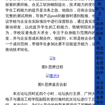
机
探索积累经验。
合见工软孙晓阳
提出，技术能力的变现与
制”为
学生工程能力的提升是当务之急。他指出，目前企业缺乏
主
完整的测试用例，导致产品
push到极致时遇到瓶颈。他建
旨，
议学校与企业在实际项目中进行深度联合，通过真实需求
由来
驱动研发，以此提升学生的工程能力。
熊晓明院长
则认
自全
为，学校应避免贪大求全，专注于自身能力范围内的研
国有
发，并与企业形成长期合作。他提到，
IC班是校企合作的
激
情、
一个成功范例，带领学生参加比赛不仅能提升能力，还能
有思
推动技术转化。
想和
有社
会责
图
8 思辨过程
任感
的学
者、
企业
图
9 思辨嘉宾合影
家及
其他
本次
论坛历时近四个小时，
论坛执行主席
、
广州大学
各界
电子与通信工程学院副院长曾衍瀚
对此次论坛进行了总
青年
结。
本次论坛
，为
EDA产业的创新发展提供了前瞻性的思