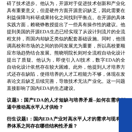
碍了技术进步。他认为，开源对于促进技术创新和产业化
具有重要意义，但是硬件方面开源意识缺乏，因此需要在
利益保障与科研成果转化之间找到平衡点。在开源的具体
实践方面，赖晓铮教授提出了一些具有操作性的建议。他
提到美国的开源EDA生态已经实现了从设计到流片的全流
程支持，而国内却缺乏类似的配套基础设施。同时，他强
调高校和市场的之间的协同发展尤为重要，所以高校要顺
应市场趋势结合发展。
熊晓明院长
则对全流程自动化设计
提出了质疑。他认为，即使引入
AI技术，数字EDA的全
自动化设计依然存在较大困难。此外，他提到人才培养方
式还存在缺陷，使得培养的人才工程能力不够，体现在发
表论文后缺乏后续完善，导致技术无法产业化。这一问题
直接影响了国内EDA的生态建设。
议题
3：国产EDA的人才短缺与培养矛盾--如何在需求倒
逼中推动高水平人才供给？
衍生议题
1：国内EDA产业对高水平人才的需求与现有培
养体系之间存在哪些结构性矛盾？