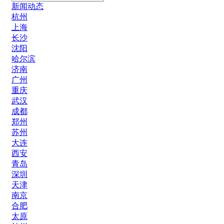
新闻动态
杭州
上海
长沙
沈阳
哈尔滨
济南
广州
重庆
武汉
成都
郑州
苏州
大连
西安
青岛
深圳
天津
南京
合肥
太原