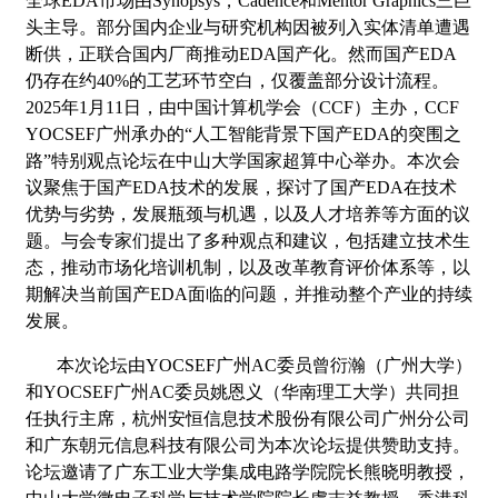
全球EDA市场由Synopsys，Cadence和Mentor Graphics三巨
头主导。部分国内企业与研究机构因被列入实体清单遭遇
断供，正联合国内厂商推动EDA国产化。然而国产EDA
仍存在约40%的工艺环节空白，仅覆盖部分设计流程。
2025年1月11日，由中国计算机学会（CCF）主办，CCF
YOCSEF广州承办的“人工智能背景下国产EDA的突围之
路”特别观点论坛在中山大学国家超算中心举办。本次会
议聚焦于国产EDA技术的发展，探讨了国产EDA在技术
优势与劣势，发展瓶颈与机遇，以及人才培养等方面的议
题。与会专家们提出了多种观点和建议，包括建立技术生
态，推动市场化培训机制，以及改革教育评价体系等，以
期解决当前国产EDA面临的问题，并推动整个产业的持续
发展。
本次
论坛由
YOCSEF广州AC委员曾衍瀚（广州大学）
和YOCSEF广州AC委员姚恩义（华南理工大学）共同担
任执行主席，杭州安恒信息技术股份有限公司广州分公司
和广东朝元信息科技有限公司为
本次
论坛提供赞助支持。
论坛邀请了广东工业大学集成电路学院院长熊晓明教授，