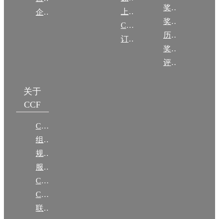
奖励动态
上传/发布作品
企智会
奖励目录
CCF DL Focus
历年获奖名单
订阅《计算》
奖项推荐
评奖条例
关于
CCF
CCF简介
组织机构
规章
服务项目
CCF大事记
CCF创建60周年
联系我们