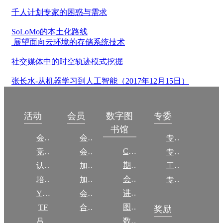
千人计划专家的困惑与需求
SoLoMo的本土化路线
展望面向云环境的存储系统技术
社交媒体中的时空轨迹模式挖掘
张长水-从机器学习到人工智能（2017年12月15日）
数字图
活动
会员
专委
书馆
会议
会员简介
专委简介
CCCF
竞赛
会员权益
专委条例
期刊
认证
加入CCF
工作问答
会议
培训
加入CCF
专委名单
讲稿
YOCSEF
会员交费
图集
TF
合作伙伴
奖励
数图编审委员会
吕梁振兴