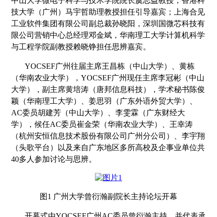
中山大学微电子科学与技术学院院长虞志益教授，香港科
技大学（广州）马宇哲助理教授担任引导嘉宾；上海合见
工业软件集团有限公司副总裁孙晓阳，深圳国微芯科技有
限公司营销中心总经理邓金斌，华南理工大学计算机科学
与工程学院副教授赖晓铮担任思辨嘉宾。
YOCSEF广州往届主席王昌栋（中山大学）、黄栋
（华南农业大学），YOCSEF广州现任主席李冠彬（中山
大学），副主席黄培涛（唐邦信息科技），学术秘书陈俊
颖（华南理工大学）、姜思羽（广东外语外贸大学）、
AC委员胡建芳（中山大学）、李雯霖（广东财经大
学），候任
AC
委员崔金荣（华南农业大学）、王幸涛
（杭州安恒信息技术股份有限公司广州分公司）、李宇翔
（头歌平台）以及来自广东地区多所高校及企事业单位共
40多人参加讨论与思辨。
图
1 广州大学曾衍瀚副院长主持论坛开幕
开幕式由
YOCSEF广州AC委员曾衍瀚主持，
并代表承