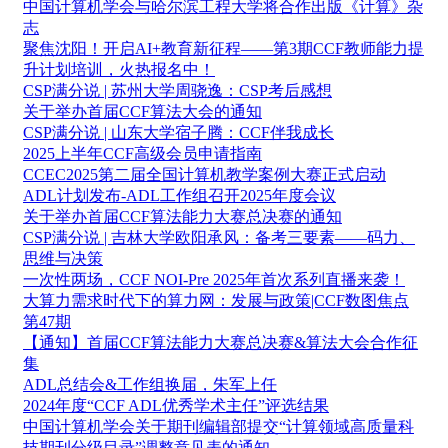
中国计算机学会与哈尔滨工程大学将合作出版《计算》杂
志
聚焦沈阳！开启AI+教育新征程——第3期CCF教师能力提
升计划培训，火热报名中！
CSP满分说 | 苏州大学周骁逸：CSP考后感想
关于举办首届CCF算法大会的通知
CSP满分说 | 山东大学宿子腾：CCF伴我成长
2025上半年CCF高级会员申请指南
CCEC2025第二届全国计算机教学案例大赛正式启动
ADL计划发布-ADL工作组召开2025年度会议
关于举办首届CCF算法能力大赛总决赛的通知
CSP满分说 | 吉林大学欧阳承风：备考三要素——码力、
思维与决策
一次性两场，CCF NOI-Pre 2025年首次系列直播来袭！
大算力需求时代下的算力网：发展与政策|CCF数图焦点
第47期
【通知】首届CCF算法能力大赛总决赛&算法大会合作征
集
ADL总结会&工作组换届，朱军上任
2024年度“CCF ADL优秀学术主任”评选结果
中国计算机学会关于期刊编辑部提交“计算领域高质量科
技期刊分级目录”调整意见表的通知