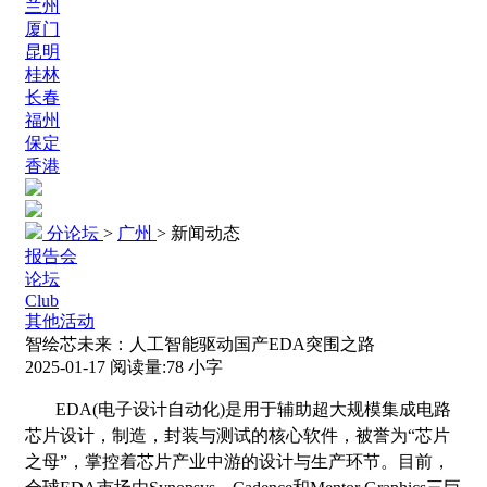
兰州
厦门
昆明
桂林
长春
福州
保定
香港
分论坛
>
广州
>
新闻动态
报告会
论坛
Club
其他活动
智绘芯未来：人工智能驱动国产EDA突围之路
2025-01-17
阅读量:
78
小字
EDA(电子设计自动化)是用于辅助超大规模集成电路
芯片设计，制造，封装与测试的核心软件，被誉为“芯片
之母”，掌控着芯片产业中游的设计与生产环节。目前，