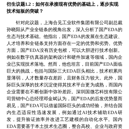
衍生议题
1.2：如何在承接现有优势的基础上，逐步实现
技术短板的突破？
针对此议题，上海合见工业软件集团有限公司副总裁
孙晓阳从产业全链条的视角出发，深入分析了国产
EDA的
生态与技术基础。他指出，国产EDA的发展在生态建设、
人才培养和全链条支持方面存在一定的优势和劣势。
优势
方面
，国产
EDA没有历史包袱，可以大胆进行技术创新。
例如在数字仿真器的架构设计和硬件加速等领域，国内企
业已实现技术落地。然而，他也坦言，目前国产EDA面临
巨大的挑战，包括与国际三大EDA巨头相比，技术积累尚
显薄弱，人才数量存在差距，且财务压力较大。此外，国
际巨头深厚的技术沉淀使得其技术平台更为成熟，而国内
企业需要在不断创新中弥补差距。深圳国微芯科技有限公
司营销中心总经理邓金斌认为，国产EDA的后发优势显而
易见，国产EDA可以借鉴国际巨头的成功经验，并结合国
内生态适应性迅速发展，例如通过AI技术辅助EDA研
发，提升验证效率并改进工艺建模的自动化水平。国内
EDA需要基于本土技术生态圈，整合高校、企业与政府资