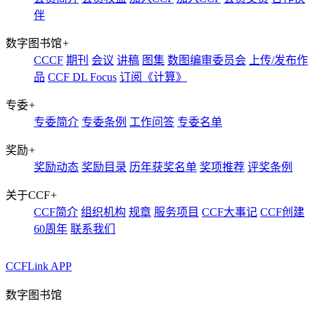
伴
数字图书馆
+
CCCF
期刊
会议
讲稿
图集
数图编审委员会
上传/发布作
品
CCF DL Focus
订阅《计算》
专委
+
专委简介
专委条例
工作问答
专委名单
奖励
+
奖励动态
奖励目录
历年获奖名单
奖项推荐
评奖条例
关于CCF
+
CCF简介
组织机构
规章
服务项目
CCF大事记
CCF创建
60周年
联系我们
CCFLink APP
数字图书馆