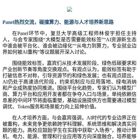
Panel热烈交流，碰撞算力、能源与人才培养新思路
在
Panel环节中，复旦大学高级工程师林俊宇担任主持
人，与会专家围绕“大模型是否需要能效标签”“AI资源新生态
中谁会被平台化、谁会被边缘化”“从电力到算力，专业就业边
界如何被AI重构”等议题展开深入讨论。
围绕能效标签，嘉宾们从技术发展阶段、绿色低碳要求和
产业创新节奏等角度交换观点。有观点认为，能效标签有助于
打破信息不对称，引导资源节约和绿色发展；也有观点提出，
AI仍处于高速迭代阶段，约束机制应与应用落地、绿电消纳
和产业成熟度协同推进。围绕平台化趋势，专家们认为模型厂
商、算力平台和应用开发者都在争夺入口与场景，单纯依赖信
息差的中间环节将面临重塑，基础设施提供方也需要通过模型
调优、Token服务和场景能力向上延伸价值。
在人才培养方面，与会嘉宾强调，
AI时代的专业边界正在
被重构，未来竞争更依赖跨学科理解、系统思维和解决真实问
题的能力。高校应鼓励学生在实践中获取“入场券”，推动计算
机、电力、能源、管理和行业应用等方向深度融合，培养能够