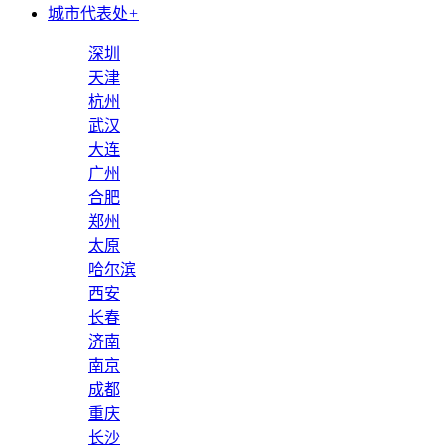
城市代表处
+
深圳
天津
杭州
武汉
大连
广州
合肥
郑州
太原
哈尔滨
西安
长春
济南
南京
成都
重庆
长沙