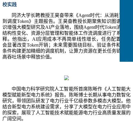
校实践
同济大学长聘教授王昊奋带来《
Agent时代：从消耗Token
到调度Token》主题报告。王昊奋教授长期聚焦知识图谱与知
识增强大模型研究及AI产业落地，围绕Agent时代Token消耗的
结构性变化、资源分层管理和智能体工作流调度进行了系统阐
释。他指出，AI应用成本不再简单线性增长，任务配置差异
会显著改变Token开销；未来需要围绕目标、验证条件和约束
条件构建更加精细的调度机制，让算力资源在更长任务链和更
高吞吐场景中释放价值。
CCFLink下载
中国电力科学研究院人工智能所首席陈晰作《人工智能大
模型赋能新型电力系统》报告。陈晰博士长期从事电力数智化
研究，带领团队研发了电力行业千亿级参数多模态大模型。他
结合新型电力系统建设需求，分享了大模型在电力行业应用中
的探索，展现了人工智能技术赋能能源电力行业高质量发展的
广阔空间。