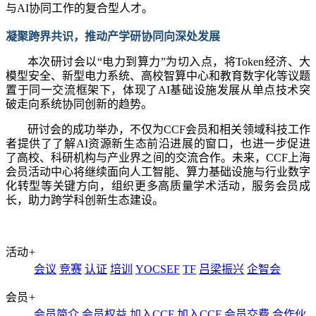
与AI协同工作的复合型人才。
凝聚跨界共识，推动产学研协同向深处发展
本次研讨会以
“电力到算力”为切入点，将Token经济、大
模型安全、新型电力系统、高校智算中心和教育数字化等议题
置于同一交流框架下，体现了AI基础设施发展从单点技术突
破走向系统协同创新的趋势。
研讨会的成功举办，不仅为
CCF会员和相关领域科技工作
者提供了了解AI资源新生态前沿进展的窗口，也进一步促进
了高校、科研机构与产业界之间的交流合作。未来，CCF上海
会员活动中心将继续面向人工智能、算力基础设施与行业数字
化转型等关键方向，组织更多高质量学术活动，服务会员成
长，助力跨学科创新生态建设。
活动
+
会议
竞赛
认证
培训
YOCSEF
TF
吕梁振兴
企智会
会员
+
会员简介
会员权益
加入CCF
加入CCF
会员交费
合作伙