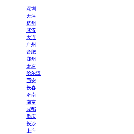
深圳
天津
杭州
武汉
大连
广州
合肥
郑州
太原
哈尔滨
西安
长春
济南
南京
成都
重庆
长沙
上海