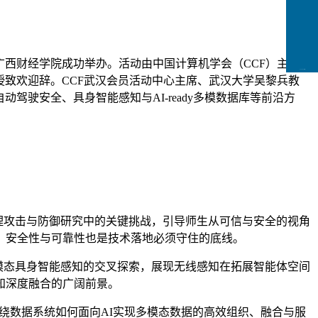
05）在广西财经学院成功举办。活动由中国计算机学会（CCF）主办，
CCFLink下载
授致欢迎辞。
CCF武汉会员活动中心主席、武汉大学吴黎兵教
驶安全、具身智能感知与AI-ready多模数据库等前沿方
理攻击与防御研究中的关键挑战，引导师生从可信与安全的视角
，安全性与可靠性也是技术落地必须守住的底线。
模态具身智能感知的交叉探索，展现无线感知在拓展智能体空间
知深度融合的广阔前景。
围绕数据系统如何面向AI实现多模态数据的高效组织、融合与服