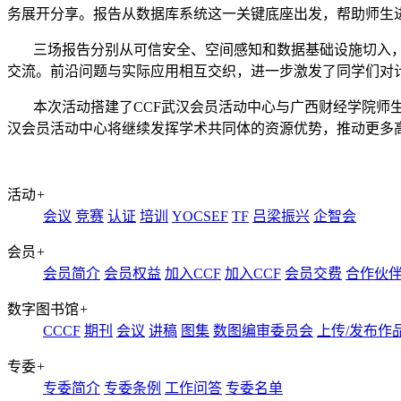
务展开分享。报告从数据库系统这一关键底座出发，帮助师生
三场报告分别从可信安全、空间感知和数据基础设施切入
交流。前沿问题与实际应用相互交织，进一步激发了同学们对
本次活动搭建了
CCF武汉会员活动中心与广西财经学院师
汉会员活动中心将继续发挥学术共同体的资源优势，推动更多
活动
+
会议
竞赛
认证
培训
YOCSEF
TF
吕梁振兴
企智会
会员
+
会员简介
会员权益
加入CCF
加入CCF
会员交费
合作伙
数字图书馆
+
CCCF
期刊
会议
讲稿
图集
数图编审委员会
上传/发布作
专委
+
专委简介
专委条例
工作问答
专委名单