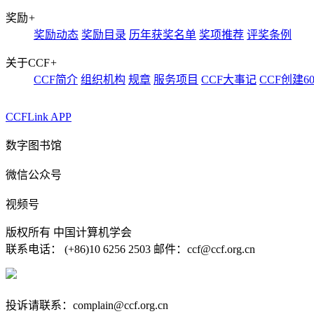
奖励
+
奖励动态
奖励目录
历年获奖名单
奖项推荐
评奖条例
关于CCF
+
CCF简介
组织机构
规章
服务项目
CCF大事记
CCF创建6
CCFLink APP
数字图书馆
微信公众号
视频号
版权所有 中国计算机学会
联系电话： (+86)10 6256 2503 邮件：ccf@ccf.org.cn
京公网安备 11010802032778号
京ICP备13000930号-4
投诉请联系：complain@ccf.org.cn