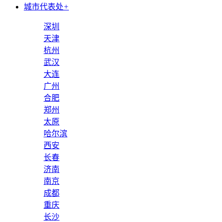
城市代表处
+
深圳
天津
杭州
武汉
大连
广州
合肥
郑州
太原
哈尔滨
西安
长春
济南
南京
成都
重庆
长沙