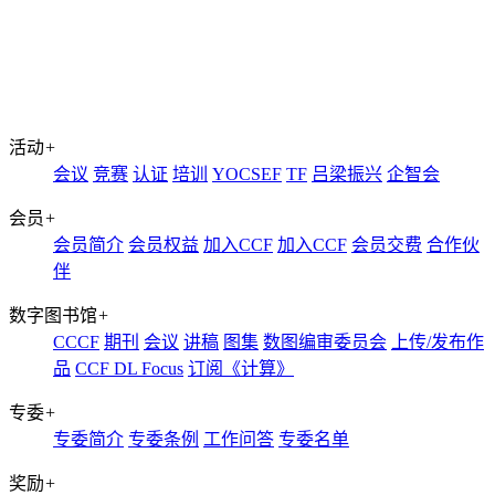
活动
+
会议
竞赛
认证
培训
YOCSEF
TF
吕梁振兴
企智会
会员
+
会员简介
会员权益
加入CCF
加入CCF
会员交费
合作伙
伴
数字图书馆
+
CCCF
期刊
会议
讲稿
图集
数图编审委员会
上传/发布作
品
CCF DL Focus
订阅《计算》
专委
+
专委简介
专委条例
工作问答
专委名单
奖励
+