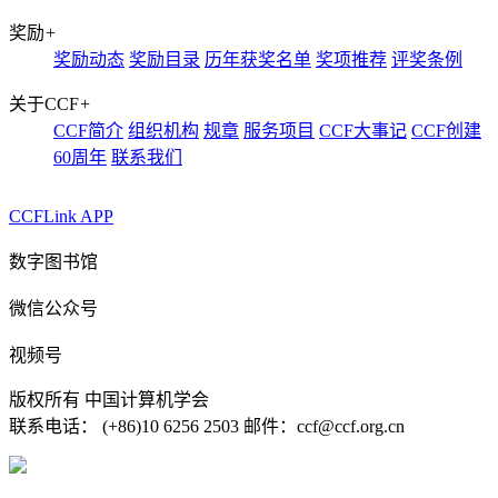
奖励
+
奖励动态
奖励目录
历年获奖名单
奖项推荐
评奖条例
关于CCF
+
CCF简介
组织机构
规章
服务项目
CCF大事记
CCF创建
60周年
联系我们
CCFLink APP
数字图书馆
微信公众号
视频号
版权所有 中国计算机学会
联系电话： (+86)10 6256 2503 邮件：ccf@ccf.org.cn
京公网安备 11010802032778号
京ICP备13000930号-4