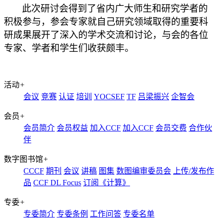
此次研讨会得到了省内广大师生和研究学者的
积极参与，参会专家就自己研究领域取得的重要科
研成果展开了深入的学术交流和讨论，与会的各位
专家、学者和学生们收获颇丰。
活动
+
会议
竞赛
认证
培训
YOCSEF
TF
吕梁振兴
企智会
会员
+
会员简介
会员权益
加入CCF
加入CCF
会员交费
合作伙
伴
数字图书馆
+
CCCF
期刊
会议
讲稿
图集
数图编审委员会
上传/发布作
品
CCF DL Focus
订阅《计算》
专委
+
专委简介
专委条例
工作问答
专委名单