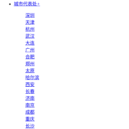
城市代表处
+
深圳
天津
杭州
武汉
大连
广州
合肥
郑州
太原
哈尔滨
西安
长春
济南
南京
成都
重庆
长沙