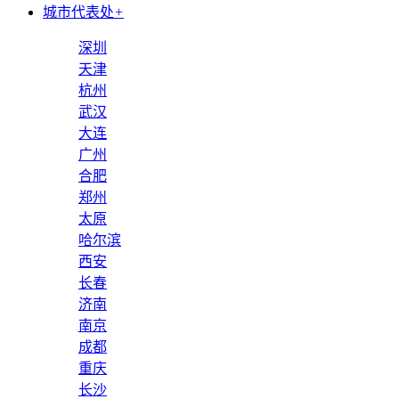
城市代表处
+
深圳
天津
杭州
武汉
大连
广州
合肥
郑州
太原
哈尔滨
西安
长春
济南
南京
成都
重庆
长沙