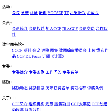
活动
+
会议
竞赛
认证
培训
YOCSEF
TF
吕梁振兴
企智会
会员
+
会员简介
会员权益
加入CCF
加入CCF
会员交费
合作伙
伴
数字图书馆
+
CCCF
期刊
会议
讲稿
图集
数图编审委员会
上传/发布作
品
CCF DL Focus
订阅《计算》
专委
+
专委简介
专委条例
工作问答
专委名单
奖励
+
奖励动态
奖励目录
历年获奖名单
奖项推荐
评奖条例
关于CCF
+
CCF简介
组织机构
规章
服务项目
CCF大事记
CCF创建
60周年
联系我们