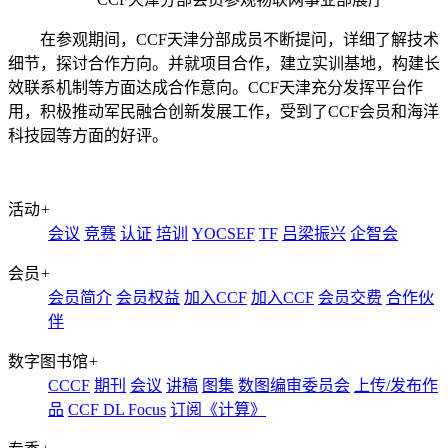
在参观期间，CCF天津分部成员不断提问，详细了解技术
细节，探讨合作方向。并就项目合作，建立实训基地，构建长
效联系机制等方面达成合作意向。CCF天津充分发挥平台作
用，积极推动军民融合创新发展工作，受到了CCF会员和海洋
科技园等方面的好评。
活动
+
会议
竞赛
认证
培训
YOCSEF
TF
吕梁振兴
企智会
会员
+
会员简介
会员权益
加入CCF
加入CCF
会员交费
合作伙
伴
数字图书馆
+
CCCF
期刊
会议
讲稿
图集
数图编审委员会
上传/发布作
品
CCF DL Focus
订阅《计算》