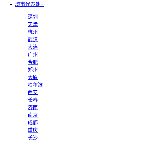
城市代表处
+
深圳
天津
杭州
武汉
大连
广州
合肥
郑州
太原
哈尔滨
西安
长春
济南
南京
成都
重庆
长沙