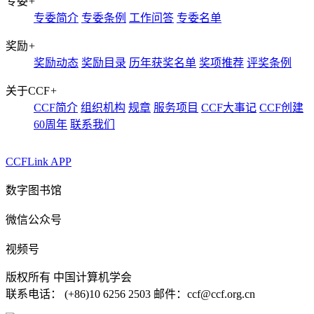
专委
+
专委简介
专委条例
工作问答
专委名单
奖励
+
奖励动态
奖励目录
历年获奖名单
奖项推荐
评奖条例
关于CCF
+
CCF简介
组织机构
规章
服务项目
CCF大事记
CCF创建
60周年
联系我们
CCFLink APP
数字图书馆
微信公众号
视频号
版权所有 中国计算机学会
联系电话： (+86)10 6256 2503 邮件：ccf@ccf.org.cn