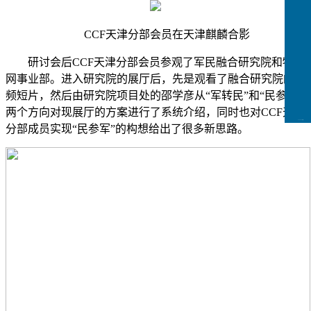
CCF天津分部会员在天津麒麟合影
研讨会后CCF天津分部会员参观了军民融合研究院和物联
网事业部。进入研究院的展厅后，先是观看了融合研究院的视
频短片，然后由研究院项目处的邵学彦从“军转民”和“民参军”
两个方向对现展厅的方案进行了系统介绍，同时也对CCF天津
CCFLink下载
分部成员实现“民参军”的构想给出了很多新思路。