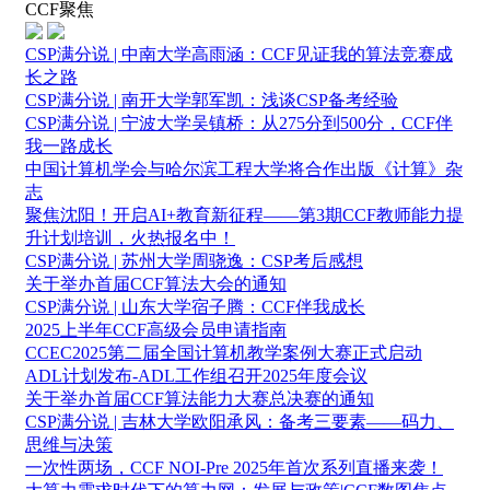
CCF聚焦
CSP满分说 | 中南大学高雨涵：CCF见证我的算法竞赛成
长之路
CSP满分说 | 南开大学郭军凯：浅谈CSP备考经验
CSP满分说 | 宁波大学吴镇桥：从275分到500分，CCF伴
我一路成长
中国计算机学会与哈尔滨工程大学将合作出版《计算》杂
志
聚焦沈阳！开启AI+教育新征程——第3期CCF教师能力提
升计划培训，火热报名中！
CSP满分说 | 苏州大学周骁逸：CSP考后感想
关于举办首届CCF算法大会的通知
CSP满分说 | 山东大学宿子腾：CCF伴我成长
2025上半年CCF高级会员申请指南
CCEC2025第二届全国计算机教学案例大赛正式启动
ADL计划发布-ADL工作组召开2025年度会议
关于举办首届CCF算法能力大赛总决赛的通知
CSP满分说 | 吉林大学欧阳承风：备考三要素——码力、
思维与决策
一次性两场，CCF NOI-Pre 2025年首次系列直播来袭！