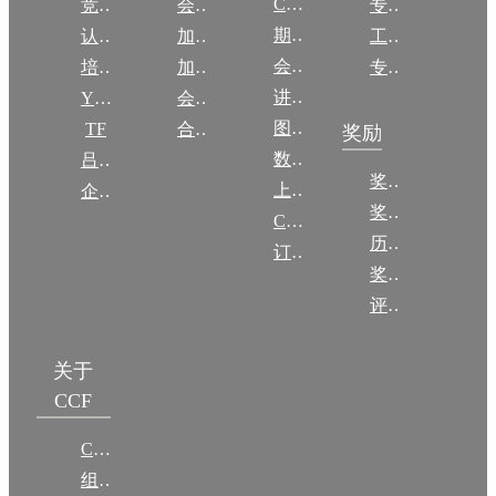
CCCF
竞赛
会员权益
专委条例
期刊
认证
加入CCF
工作问答
会议
培训
加入CCF
专委名单
讲稿
YOCSEF
会员交费
图集
TF
合作伙伴
奖励
数图编审委员会
吕梁振兴
奖励动态
上传/发布作品
企智会
奖励目录
CCF DL Focus
历年获奖名单
订阅《计算》
奖项推荐
评奖条例
关于
CCF
CCF简介
组织机构