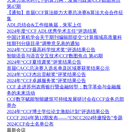
大算力需求时代下的算力网：发展与政策|CCF数图焦点
第47期
【通知】首届CCF算法能力大赛总决赛&算法大会合作征
集
ADL总结会&工作组换届，朱军上任
2024年度“CCF ADL优秀学术主任”评选结果
中国计算机学会关于期刊编辑部提交“计算领域高质量科
技期刊分级目录”调整意见表的通知
2024年“CCF最高科学技术奖”评选结果公告
智能语音与语言交互技术|CCF数图焦点 第45期
2024年“CCF夏培肃奖”评奖结果公告
首届CACC总决赛入选名单及区域赛获奖结果公示
2024年“CCF杰出贡献奖”评奖结果公告
2024年“CCF卓越服务奖”评奖结果公告
CCF 走进苏州农商银行暨金融转型：数字革命与金融服
务的未来活动
CCF数字赋能智能建筑可持续发展研讨会在CCF业务总部
举办
2024年“CCF博士学位论文激励计划”评选结果公告
CCCF 2024年第12期发布——“CNCC2024特邀报告”专题
2024CCF会士名单公布
最新会议