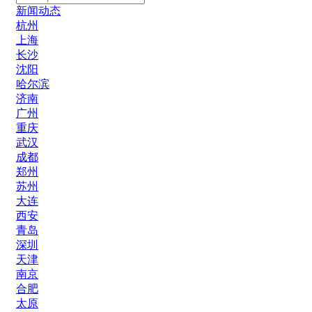
新闻动态
杭州
上海
长沙
沈阳
哈尔滨
济南
广州
重庆
武汉
成都
郑州
苏州
大连
西安
青岛
深圳
天津
南京
合肥
太原