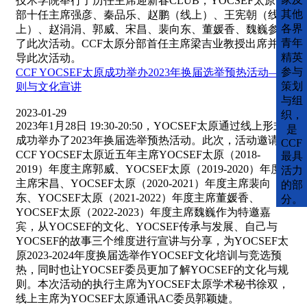
技术学院举行了历任主席迎新春CLUB，YOCSEF太原全
其他
部十任主席强彦、秦品乐、赵鹏（线上）、王宪朝（线
各界
上）、赵涓涓、郭威、宋昌、裴向东、董媛香、魏巍参加
青年
了此次活动。CCF太原分部首任主席梁吉业教授出席并指
精英
导此次活动。
参与
CCF YOCSEF太原成功举办2023年换届选举预热活动—规
策划
则与文化宣讲
与组
2023-01-29
织，
2023年1月28日 19:30-20:50，YOCSEF太原通过线上形式
是
成功举办了2023年换届选举预热活动。此次，活动邀请了
CCF
CCF YOCSEF太原近五年主席YOCSEF太原（2018-
最具
2019）年度主席郭威、YOCSEF太原（2019-2020）年度
活力
主席宋昌、YOCSEF太原（2020-2021）年度主席裴向
的部
东、YOCSEF太原（2021-2022）年度主席董媛香、
分。
YOCSEF太原（2022-2023）年度主席魏巍作为特邀嘉
宾，从YOCSEF的文化、YOCSEF传承与发展、自己与
YOCSEF的故事三个维度进行宣讲与分享，为YOCSEF太
原2023-2024年度换届选举作YOCSEF文化培训与竞选预
热，同时也让YOCSEF委员更加了解YOCSEF的文化与规
则。本次活动的执行主席为YOCSEF太原学术秘书徐双，
线上主席为YOCSEF太原通讯AC委员郭颖婕。