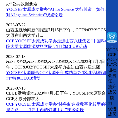
办“公共数据要素...
YOCSEF太原成功举办“AI for Science 大行其道，如何应
对AI against Scientists”观点论坛
2023-07-22
山西卫视晚间新闻报道7月15日下午，CCF&#32;YOCSEF
太原在山西大学计...
CCF YOCSEF太原成功举办走进山西八建集团“中国科学
院大学太原能源材料学院”项目部CLUB活动
CCFLink下载
YOCS
CCF
2023-07-13
YOCS
&#32;&#32;&#32;&#32;&#32;&#32;&#32;2023年7月2日下
以“承
午，CCF&#32;YOCSEF太原举办走进山西八建集团...
担社
YOCSEF太原联合CCF太原分部成功举办“区域品牌影响
会责
力”特色CLUB活动
任、
提升
2023-07-13
成员
CLUB活动场地2023年7月5日下午，YOCSEF太原联合
能
CCF太原分部在太...
力、
CCF YOCSEF太原成功举办“装备制造业数字化转型的破
促进
局之路——点亮山西的灯塔工厂”技术论坛
成员