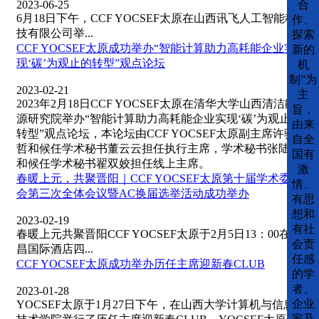
2023-06-25
合
6月18日下午，CCF YOCSEF太原在山西讯飞人工智能科
作、
技有限公司举...
探索
CCF YOCSEF太原成功举办“智能计算助力高耗能企业实
新的
现‘碳’为观止的转型”观点论坛
机
制”为
2023-02-21
主
2023年2月18日CCF YOCSEF太原在清华大学山西清洁能
旨，
源研究院举办“智能计算助力高耗能企业实现‘碳’为观止的
由来
转型”观点论坛，本论坛由CCF YOCSEF太原副主席许骁
自全
哲和候任学术秘书董云云担任执行主席，学术秘书张陆钊
国有
和候任学术秘书翟双姣担任线上主席。
激
春暖上元，共聚晋阳｜CCF YOCSEF太原第十届学术委员
情、
会第三次全体会议暨AC换届选举活动成功举办
有思
想和
2023-02-19
有社
春暖上元共聚晋阳CCF YOCSEF太原于2月5日13：00在大
会责
昌国际酒店四...
任感
CCF YOCSEF太原成功举办历任主席迎新春CLUB
的学
者、
2023-01-28
企业
YOCSEF太原于1月27日下午，在山西大学计算机与信息
家及