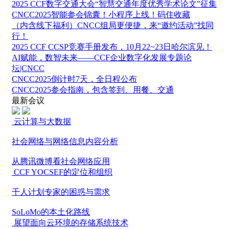
2025 CCF数字交通大会“智慧交通年度优秀学术论文”征集
CNCC2025智能参会锦囊！小程序上线！码住收藏
（内含线下福利）CNCC组局更便捷，来“邀约活动”找同
行！
2025 CCF CCSP竞赛手册发布，10月22~23日哈尔滨见！
AI赋能，数智未来——CCF企业数字化发展专题论
坛|CNCC
CNCC2025倒计时7天，全日程公布
CNCC2025参会指南，包含签到、用餐、交通
最新会议
云计算与大数据
社会网络与网络信息内容分析
从腾讯微博看社会网络应用
CCF YOCSEF的定位和组织
千人计划专家的困惑与需求
SoLoMo的本土化路线
展望面向云环境的存储系统技术