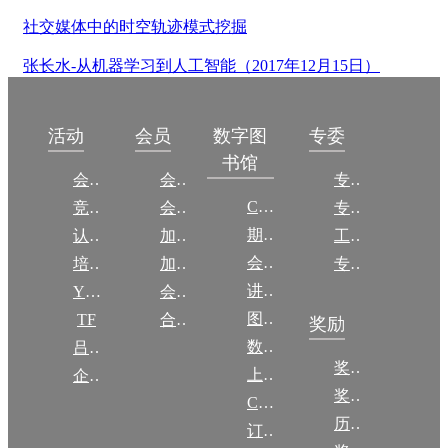
社交媒体中的时空轨迹模式挖掘
张长水-从机器学习到人工智能（2017年12月15日）
数字图
活动
会员
专委
书馆
会议
会员简介
专委简介
CCCF
竞赛
会员权益
专委条例
期刊
认证
加入CCF
工作问答
会议
培训
加入CCF
专委名单
讲稿
YOCSEF
会员交费
图集
TF
合作伙伴
奖励
数图编审委员会
吕梁振兴
奖励动态
上传/发布作品
企智会
奖励目录
CCF DL Focus
历年获奖名单
订阅《计算》