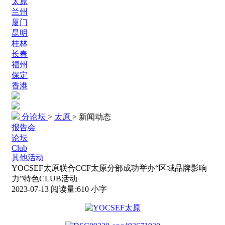
太原
兰州
厦门
昆明
桂林
长春
福州
保定
香港
分论坛
>
太原
>
新闻动态
报告会
论坛
Club
其他活动
YOCSEF太原联合CCF太原分部成功举办“区域品牌影响
力”特色CLUB活动
2023-07-13
阅读量:
610
小字