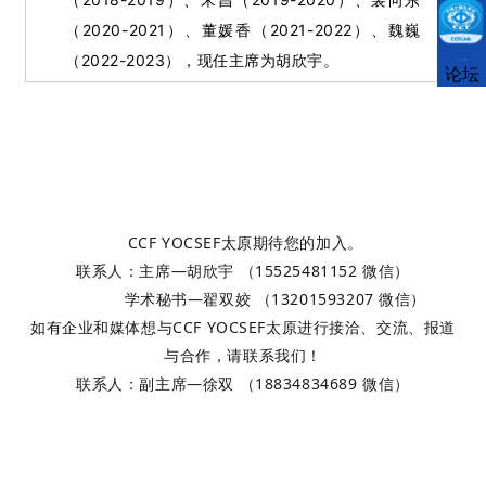
（2020-2021）、
董媛香（2021-2022）、
魏巍
（2022-2023），
现任主席为胡欣宇。
CCFLink下载
论坛
CCF YOCSEF太原期待您的加入。
联系人：主席—胡欣宇 （15525481152 微信）
学术秘书—翟双姣 （13201593207 微信）
如有企业和媒体想与CCF YOCSEF太原进行接洽、交流、报道
与合作，请联系我们！
联系人：副主席—徐双 （18834834689 微信）