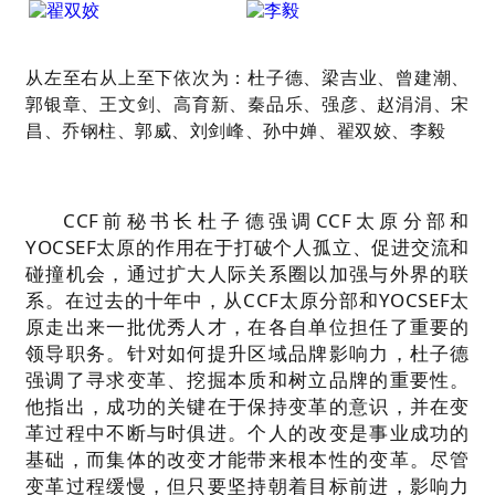
从左至右从上至下依次为：杜子德、梁吉业、曾建潮、
郭银章、王文剑、高育新、
秦品乐、
强彦、赵涓涓、宋
昌、乔钢柱、郭威、
刘剑峰、孙中婵、
翟双姣、
李毅
CCF前秘书长杜子德强调CCF太原分部和
YOCSEF太原的作用在于打破个人孤立、促进交流和
碰撞机会，通过扩大人际关系圈以加强与外界的联
系。在过去的十年中，从CCF太原分部和YOCSEF太
原走出来一批优秀人才，在各自单位担任了重要的
领导职务。针对如何提升区域品牌影响力，杜子德
强调了寻求变革、挖掘本质和树立品牌的重要性。
他指出，成功的关键在于保持变革的意识，并在变
革过程中不断与时俱进。个人的改变是事业成功的
基础，而集体的改变才能带来根本性的变革。尽管
变革过程缓慢，但只要坚持朝着目标前进，影响力