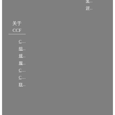
奖项推荐
评奖条例
关于
CCF
CCF简介
组织机构
规章
服务项目
CCF大事记
CCF创建60周年
联系我们