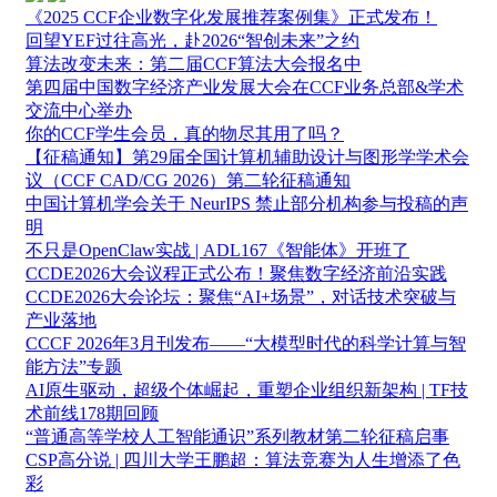
《2025 CCF企业数字化发展推荐案例集》正式发布！
回望YEF过往高光，赴2026“智创未来”之约
算法改变未来：第二届CCF算法大会报名中
第四届中国数字经济产业发展大会在CCF业务总部&学术
交流中心举办
你的CCF学生会员，真的物尽其用了吗？
【征稿通知】第29届全国计算机辅助设计与图形学学术会
议（CCF CAD/CG 2026）第二轮征稿通知
中国计算机学会关于 NeurIPS 禁止部分机构参与投稿的声
明
不只是OpenClaw实战 | ADL167《智能体》开班了
CCDE2026大会议程正式公布！聚焦数字经济前沿实践
CCDE2026大会论坛：聚焦“AI+场景”，对话技术突破与
产业落地
CCCF 2026年3月刊发布——“大模型时代的科学计算与智
能方法”专题
AI原生驱动，超级个体崛起，重塑企业组织新架构 | TF技
术前线178期回顾
“普通高等学校人工智能通识”系列教材第二轮征稿启事
CSP高分说 | 四川大学王鹏超：算法竞赛为人生增添了色
彩