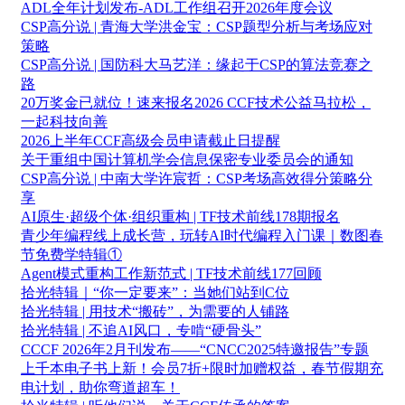
ADL全年计划发布-ADL工作组召开2026年度会议
CSP高分说 | 青海大学洪金宝：CSP题型分析与考场应对
策略
CSP高分说 | 国防科大马艺洋：缘起于CSP的算法竞赛之
路
20万奖金已就位！速来报名2026 CCF技术公益马拉松，
一起科技向善
2026上半年CCF高级会员申请截止日提醒
关于重组中国计算机学会信息保密专业委员会的通知
CSP高分说 | 中南大学许宸哲：CSP考场高效得分策略分
享
AI原生·超级个体·组织重构 | TF技术前线178期报名
青少年编程线上成长营，玩转AI时代编程入门课｜数图春
节免费学特辑①
Agent模式重构工作新范式 | TF技术前线177回顾
拾光特辑｜“你一定要来”：当她们站到C位
拾光特辑 | 用技术“搬砖”，为需要的人铺路
拾光特辑 | 不追AI风口，专啃“硬骨头”
CCCF 2026年2月刊发布——“CNCC2025特邀报告”专题
上千本电子书上新！会员7折+限时加赠权益，春节假期充
电计划，助你弯道超车！