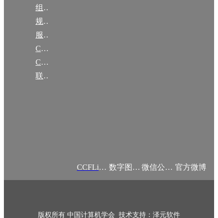
组织机构
规章
服务项目
CCF大事记
CCF创建60周年
联系我们
CCFLink APP
数字图书馆
微信公众号
官方微博
版权所有 中国计算机学会 技术支持：泽元软件