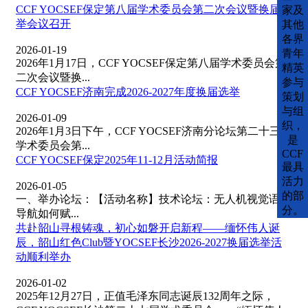
CCF YOCSEF保定第八届学术委员会第二次会议暨换届选
家及
举会议召开
其他
各界
2026-01-19
青年
2026年1月17日，CCF YOCSEF保定第八届学术委员会第
精英
二次会议暨换...
参与
CCF YOCSEF济南完成2026-2027年度换届选举
策划
与组
2026-01-09
织，
2026年1月3日下午，CCF YOCSEF济南分论坛第二十三届
是
学术委员会第...
CCF
​CCF YOCSEF保定2025年11-12月活动简报
最具
活力
2026-01-05
的部
一、举办论坛：【活动名称】技术论坛：无人机视觉语言
分。
导航如何赋...
共赴韶山寻根铸魂，初心如磐开启新程——缅怀伟人诞
辰，韶山红色Club暨YOCSEF长沙2026-2027换届选举活
动顺利举办
2026-01-02
2025年12月27日，正值毛泽东同志诞辰132周年之际，