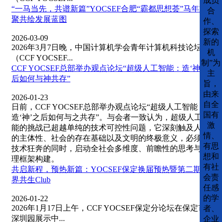
成员
“一马当先，共谱新篇”YOCSEF合肥“霸都思想荟”马年首
合
聚共绘发展蓝图
作、
探索
2026-03-09
新的
2026年3月7日晚，中国计算机学会青年计算机科技论坛
机
（CCF YOCSEF...
制”为
CCF YOCSEF总部举办观点论坛“超级人工智能：造‘神’之
主
后如何与神共存”
旨，
由来
2026-01-23
自全
日前，CCF YOCSEF总部举办观点论坛“超级人工智能：
国有
造‘神’之后如何与之共存”。与会者一致认为，超级人工智
激
能的挑战已超越单纯的技术可控性问题，它深刻触及人类
情、
的主体性、社会的存在基础以及文明的终极意义，必须在
有思
技术狂奔的同时，启动全社会多维度、前瞻性的思考与治
想和
理框架构建。
有社
共启新程，预热新篇：YOCSEF保定换届预热暨第二期破
会责
界共生Club
任感
的学
2026-01-22
2026年1月17日上午，CCF YOCSEF保定分论坛在保定市
者、
深圳园展示中...
企业