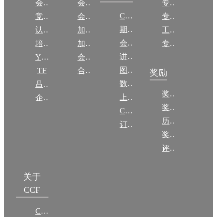
会议
会员简介
专委简介
CCCF
竞赛
会员权益
专委条例
期刊
认证
加入CCF
工作问答
会议
培训
加入CCF
专委名单
讲稿
YOCSEF
会员交费
图集
TF
合作伙伴
奖励
数图编审委员会
吕梁振兴
奖励动态
上传/发布作品
企智会
奖励目录
CCF DL Focus
历年获奖名单
订阅《计算》
奖项推荐
评奖条例
关于
CCF
CCF简介