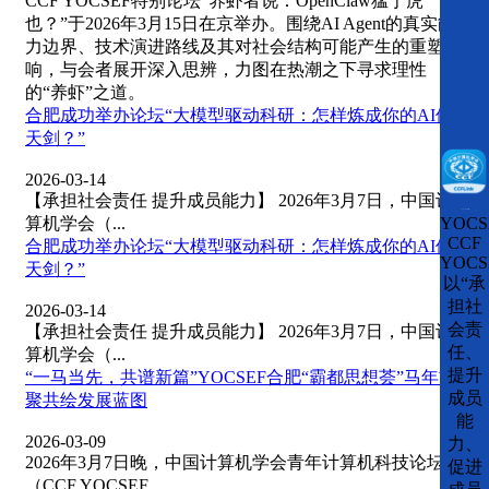
CCF YOCSEF特别论坛“养虾者说：OpenClaw猛于虎
也？”于2026年3月15日在京举办。围绕AI Agent的真实能
力边界、技术演进路线及其对社会结构可能产生的重塑影
响，与会者展开深入思辨，力图在热潮之下寻求理性
的“养虾”之道。
合肥成功举办论坛“大模型驱动科研：怎样炼成你的AI倚
天剑？”
2026-03-14
【承担社会责任 提升成员能力】 2026年3月7日，中国计
CCFLink下载
算机学会（...
YOCS
CCF
合肥成功举办论坛“大模型驱动科研：怎样炼成你的AI倚
YOCS
天剑？”
以“承
担社
2026-03-14
会责
【承担社会责任 提升成员能力】 2026年3月7日，中国计
任、
算机学会（...
提升
“一马当先，共谱新篇”YOCSEF合肥“霸都思想荟”马年首
成员
聚共绘发展蓝图
能
2026-03-09
力、
2026年3月7日晚，中国计算机学会青年计算机科技论坛
促进
（CCF YOCSEF...