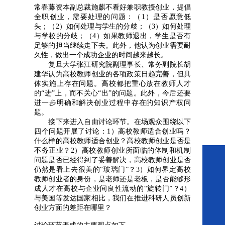
常春藤资本副总裁施麒不看好兼职教授创业，提倡
全职创业，需要处理的问题：（1）是否愿意低
头；（2）如何处理与学生的分歧；（3）如何处理
与学校的分歧；（4）如果教师退出，学生是否有
足够的担当继续走下去。此外，他认为创业需要耐
久性，做出一个成功企业的时间越来越长。
复旦大学张江研究院副理事长、常务副院长胡
建华认为高校教师创业的各项政策日趋完善，但具
体实施上存在问题。高校都把重心放在教师人才
的“进”上，而不关心“出”的问题。此外，今后还要
进一步明确和解决创业过程中存在的知识产权问
题。
接下来进入自由讨论环节。在场观众围绕以下
四个问题开展了讨论：1）高校教师适合创业吗？
什么样的高校教师适合创业？高校教师创业是否是
不务正业？2）高校教师创业所面临的体制和机制
问题是否已经得到了妥善解决，高校教师创业是否
仍然是看上去很美的“玻璃门”？3）如何界定高校
教师创业者的身份，是老师还是老板，是否能够形
成人才在高校与企业间良性流动的“旋转门”？4）
与美国等发达国家相比，我们在推进科研人员创新
创业方面的差距在哪里？