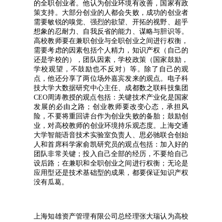
的全职创业者。他认为创业环境有改善，国家有政
策支持。大部分创业的人都会失败，成功的创业者
需要敏锐的嗅觉、强烈的欲望、开拓的视野、超乎
想象的忍耐力、自我反省的能力、谋略与胆识等。
高校教师要在兼职创业与全职创业之间进行权衡，
需要考虑的因素包括个人精力，知识产权（自己的
还是学校的），团队因素，学校政策（国家鼓励，
学校观望，不鼓励也不反对）等。除了自己的观
点，他还分享了两位场外嘉宾发来的观点。电子科
技大学大数据研究中心主任、成都数之联科技集团
CEO周涛教授的观点包括：关键技术产业化是国家
发展的必由之路；创业教师要改变心态，承担风
险，不要将重回讲台作为创业失败的备胎；鼓励创
业，对高校教师的创业环境持乐观态度。上海交通
大学智能语音技术实验室负责人、思必驰联合创始
人和首席科学家俞凯研究员的观点包括：加入好的
团队非常关键；投入自己全部的经历，不要给自己
设后路；在兼职和全职创业之间进行权衡；无论是
应用型还是技术基础型的成果，都要保证知识产权
没有瓜葛。
上海知雄资产管理有限公司总经理张大瑞认为高校