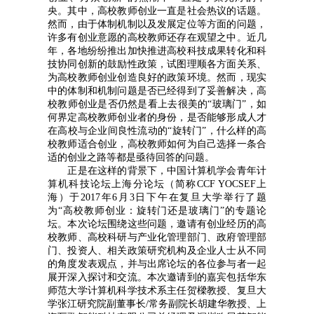
央。其中，高校教师创业一直是社会热议的话题。
然而，由于体制机制以及发展定位等方面的问题，
许多有创业意愿的高校教师还存在观望之中。近几
年，各地纷纷推出加快推进高校科技成果转化和科
技协同创新的鼓励性政策，试图理顺各方面关系、
为高校教师创业创造良好的政策环境。然而，现实
中的体制和机制问题是否已经得到了妥善解决，高
校教师创业是否仍然是看上去很美的“玻璃门”，如
何界定高校教师创业者的身份，是否能够形成人才
在高校与企业间良性流动的“旋转门”，什么样的高
校教师适合创业，高校教师如何为自己选择一条合
适的创业之路等都是亟待回答的问题。
正是在这样的背景下，中国计算机学会青年计
算机科技论坛上海分论坛（简称CCF YOCSEF上
海）于2017年6月3日下午在复旦大学举行了题
为“高校教师创业：旋转门还是玻璃门”的专题论
坛。本次论坛围绕这些问题，邀请有创业经历的高
校教师、高校科研与产业化管理部门、政府管理部
门、投资人、相关政策研究机构及企业人士从不同
的角度发表观点，并与出席论坛的各位参与者一起
展开深入探讨和交流。本次邀请到的嘉宾包括华东
师范大学计算机科学技术系主任贺樑教授、复旦大
学张江研究院副董事长/常务副院长胡建华教授、上