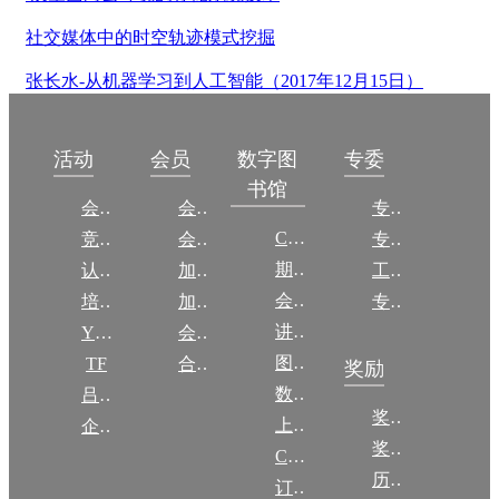
社交媒体中的时空轨迹模式挖掘
张长水-从机器学习到人工智能（2017年12月15日）
数字图
活动
会员
专委
书馆
会议
会员简介
专委简介
CCCF
竞赛
会员权益
专委条例
期刊
认证
加入CCF
工作问答
会议
培训
加入CCF
专委名单
讲稿
YOCSEF
会员交费
图集
TF
合作伙伴
奖励
数图编审委员会
吕梁振兴
奖励动态
上传/发布作品
企智会
奖励目录
CCF DL Focus
历年获奖名单
订阅《计算》