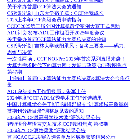
CSP满分说 | 苏州大学周骁逸：CSP考后感想
关于举办首届CCF算法大会的通知
CSP满分说 | 山东大学宿子腾：CCF伴我成长
2025上半年CCF高级会员申请指南
CCEC2025第二届全国计算机教学案例大赛正式启动
ADL计划发布-ADL工作组召开2025年度会议
关于举办首届CCF算法能力大赛总决赛的通知
CSP满分说 | 吉林大学欧阳承风：备考三要素——码力、
思维与决策
一次性两场，CCF NOI-Pre 2025年首次系列直播来袭！
大算力需求时代下的算力网：发展与政策|CCF数图焦点
第47期
【通知】首届CCF算法能力大赛总决赛&算法大会合作征
集
ADL总结会&工作组换届，朱军上任
2024年度“CCF ADL优秀学术主任”评选结果
中国计算机学会关于期刊编辑部提交“计算领域高质量科
技期刊分级目录”调整意见表的通知
2024年“CCF最高科学技术奖”评选结果公告
智能语音与语言交互技术|CCF数图焦点 第45期
2024年“CCF夏培肃奖”评奖结果公告
首届CACC总决赛入选名单及区域赛获奖结果公示