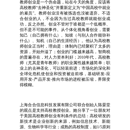
教师创业是一个伪命题，站在今天的角度，应该将
高校教师“去神圣化”并重新定义为“中国高校中就业
的雇员”。教师创业没有被拣选也没被遗弃。不适
合创业的人，不会因为当过高校教师就能创业成
功，反之亦然。创业不管对于谁都是一个低概率、
但不是不可能的事件。从个体化视角看创业，需要
知己（自己拥有什么）、知彼（与别人合作能弥补
什么）、知机（自己的生涯经历）。他认为高校教
师创业正当时，理由是：体制内已经聚积了太多的
资源，开始外溢了；创业的门槛越来越高，智商税
的普遍存在，对人力资本利好；2010年代，高校教
师（尤其是青年教师）的职业属性越来越简单；职
业上的去神圣化，可以轻装前进；市场化的深化和
全球化危机使创业和投资被迫前移，基础研发-应
用开发-产品开发-推向市场的进程被压缩，界限变
得模糊。
上海合合信息科技发展有限公司联合创始人陈晏堂
的观点是支持高校教授创业。她分享了一位朋友对
于美国高校教师创业有利条件的总结：高校研发的
新技术是企业创新的来源，例如信息技术、新能
源、生物科学等行业；成熟的高校制度，如1/5原则