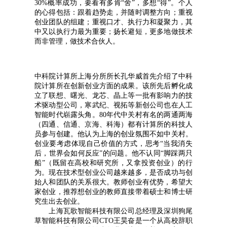
30%概率成功，要看有多肯“舍”，多想“得”。个人
的心得包括：跟着趋势走，并随时调整方向；重视
创业团队的组建；重视口才、执行力和凝聚力，其
中又以执行力最为重要；扬长避短，更多地做技术
而非管理，做技术合伙人。
中科院计算所上海分所所长孔华威首先介绍了中科
院计算所在创新创业方面的成果。该所先后孵化成
立了联想、曙光、龙芯、晶上等一批有影响力的技
术驱动型公司，寒武纪、视拓等新创公司也在人工
智能时代崭露头角。80年代中关村有名的两通两海
（四通、信通、京海、科海）都有计算所的科技人
员参与创建。他认为上海的创业氛围不如中关村。
创业要考虑体现自己价值的方式，思考“当我消失
后，世界会如何反应”的问题。他不认同“脚踩两只
船”（既留在高校和研究所，又拿投资创业）的行
为。现在技术型创业公司越来越多，是否成功与创
始人和团队的关系很大。教师创业有优势，希望大
家创业，推荐想创业的教师直接带着硕士和博士研
究生出去创业。
上海瓦歌智能科技有限公司总经理及深圳狗尾
草智能科技有限公司CTO王昊奋是一个从高校辞职