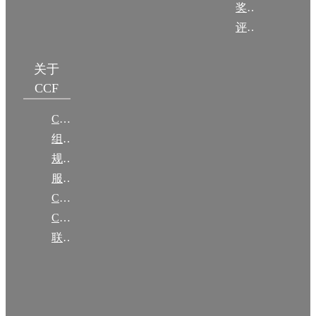
奖项推荐
评奖条例
关于
CCF
CCF简介
组织机构
规章
服务项目
CCF大事记
CCF创建60周年
联系我们