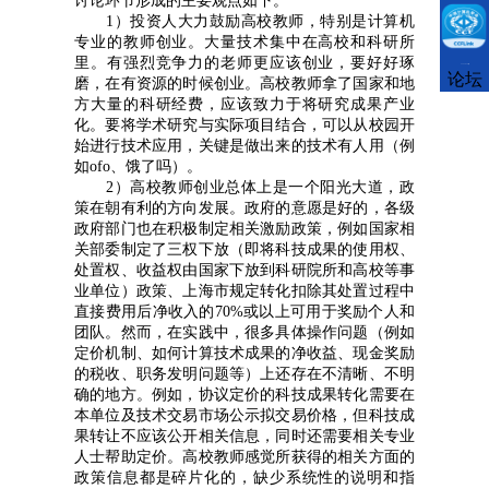
讨论环节形成的主要观点如下。
1）投资人大力鼓励高校教师，特别是计算机
专业的教师创业。大量技术集中在高校和科研所
里。有强烈竞争力的老师更应该创业，要好好琢
CCFLink下载
论坛
磨，在有资源的时候创业。高校教师拿了国家和地
方大量的科研经费，应该致力于将研究成果产业
化。要将学术研究与实际项目结合，可以从校园开
始进行技术应用，关键是做出来的技术有人用（例
如ofo、饿了吗）。
2）高校教师创业总体上是一个阳光大道，政
策在朝有利的方向发展。政府的意愿是好的，各级
政府部门也在积极制定相关激励政策，例如国家相
关部委制定了三权下放（即将科技成果的使用权、
处置权、收益权由国家下放到科研院所和高校等事
业单位）政策、上海市规定转化扣除其处置过程中
直接费用后净收入的70%或以上可用于奖励个人和
团队。然而，在实践中，很多具体操作问题（例如
定价机制、如何计算技术成果的净收益、现金奖励
的税收、职务发明问题等）上还存在不清晰、不明
确的地方。例如，协议定价的科技成果转化需要在
本单位及技术交易市场公示拟交易价格，但科技成
果转让不应该公开相关信息，同时还需要相关专业
人士帮助定价。高校教师感觉所获得的相关方面的
政策信息都是碎片化的，缺少系统性的说明和指