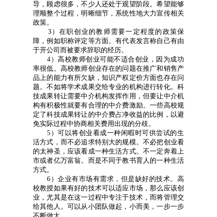
导，顾虑很多，不少人还处于观望阶段。希望能够
理顺整个过程，明晰细节，系统性地大力宣传相关
政策。
3）在职创业的教师需要一定程度的政策保
障，例如职称评定等方面。有代表发言称自己有由
于开公司而被要求辞职的经历。
4）高校教师创业可能不适合创业，因为成功
率很低。高校教师创业存在的问题在推广和销售产
品上的能力有所欠缺，知识产权定价方面也存在问
题。不如将学术成果交给专业的机构进行转化。科
技成果转让需要中介机构发挥作用，但要让中介机
构有积极性就要有合理的中介费激励。一些高校规
定了科技成果转让的中介费占净收益的比例，以避
免实际过程中协商相关费用出现的分歧。
5）可以将创业看成一种闲暇时可供尝试的生
活方式，而不必追求特别大的规模。不必把创业看
的太神圣，应该看成一种生活方式。不一定奔着上
市或者亿万富翁。而是不同于教书育人的一种生活
方式。
6）企业有市场有需求，但是缺好的技术。高
校教授如果有好的技术可以适应市场，那么应该创
业，尤其是在这一过程中专注于技术，而将管理交
给其他人。可以从小团队做起，小而美，一步一步
不断做大。