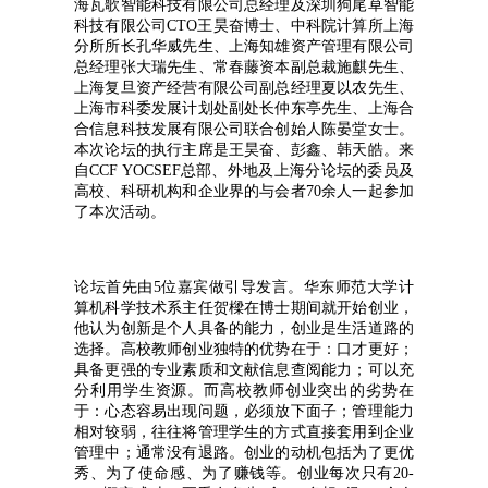
海瓦歌智能科技有限公司总经理及深圳狗尾草智能
科技有限公司CTO王昊奋博士、中科院计算所上海
分所所长孔华威先生、上海知雄资产管理有限公司
总经理张大瑞先生、常春藤资本副总裁施麒先生、
上海复旦资产经营有限公司副总经理夏以农先生、
上海市科委发展计划处副处长仲东亭先生、上海合
合信息科技发展有限公司联合创始人陈晏堂女士。
本次论坛的执行主席是王昊奋、彭鑫、韩天皓。来
自CCF YOCSEF总部、外地及上海分论坛的委员及
高校、科研机构和企业界的与会者70余人一起参加
了本次活动。
论坛首先由5位嘉宾做引导发言。华东师范大学计
算机科学技术系主任贺樑在博士期间就开始创业，
他认为创新是个人具备的能力，创业是生活道路的
选择。高校教师创业独特的优势在于：口才更好；
具备更强的专业素质和文献信息查阅能力；可以充
分利用学生资源。而高校教师创业突出的劣势在
于：心态容易出现问题，必须放下面子；管理能力
相对较弱，往往将管理学生的方式直接套用到企业
管理中；通常没有退路。创业的动机包括为了更优
秀、为了使命感、为了赚钱等。创业每次只有20-