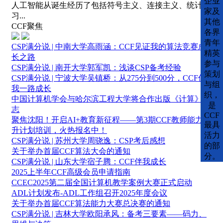
企业
人工智能从诞生经历了包括符号主义、连接主义、统计学
家及
习...
其他
CCF聚焦
各界
青年
CSP满分说 | 中南大学高雨涵：CCF见证我的算法竞赛成
精英
长之路
参与
CSP满分说 | 南开大学郭军凯：浅谈CSP备考经验
策划
CSP满分说 | 宁波大学吴镇桥：从275分到500分，CCF伴
与组
我一路成长
织，
中国计算机学会与哈尔滨工程大学将合作出版《计算》杂
是
志
CCF
聚焦沈阳！开启AI+教育新征程——第3期CCF教师能力提
最具
升计划培训，火热报名中！
活力
CSP满分说 | 苏州大学周骁逸：CSP考后感想
的部
关于举办首届CCF算法大会的通知
分。
CSP满分说 | 山东大学宿子腾：CCF伴我成长
2025上半年CCF高级会员申请指南
CCEC2025第二届全国计算机教学案例大赛正式启动
ADL计划发布-ADL工作组召开2025年度会议
关于举办首届CCF算法能力大赛总决赛的通知
CSP满分说 | 吉林大学欧阳承风：备考三要素——码力、