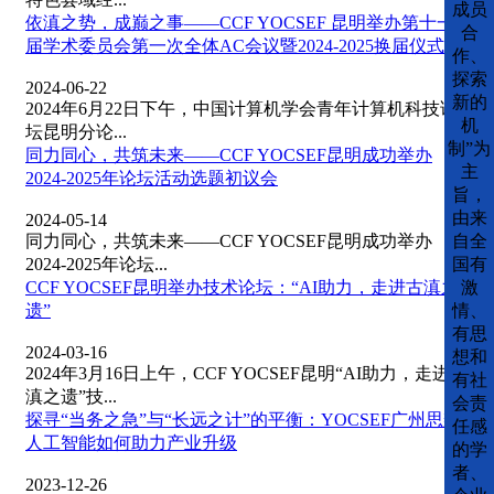
成员
依滇之势，成巅之事——CCF YOCSEF 昆明举办第十一
合
届学术委员会第一次全体AC会议暨2024-2025换届仪式
作、
探索
2024-06-22
新的
2024年6月22日下午，中国计算机学会青年计算机科技论
机
坛昆明分论...
制”为
同力同心，共筑未来——CCF YOCSEF昆明成功举办
主
2024-2025年论坛活动选题初议会
旨，
由来
2024-05-14
自全
同力同心，共筑未来——CCF YOCSEF昆明成功举办
国有
2024-2025年论坛...
激
CCF YOCSEF昆明举办技术论坛：“AI助力，走进古滇之
情、
遗”
有思
2024-03-16
想和
2024年3月16日上午，CCF YOCSEF昆明“AI助力，走进古
有社
滇之遗”技...
会责
探寻“当务之急”与“长远之计”的平衡：YOCSEF广州思辨
任感
人工智能如何助力产业升级
的学
者、
2023-12-26