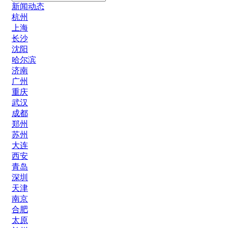
新闻动态
杭州
上海
长沙
沈阳
哈尔滨
济南
广州
重庆
武汉
成都
郑州
苏州
大连
西安
青岛
深圳
天津
南京
合肥
太原