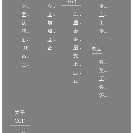
书馆
会议
会员简介
专委简介
CCCF
竞赛
会员权益
专委条例
期刊
认证
加入CCF
工作问答
会议
培训
加入CCF
专委名单
讲稿
YOCSEF
会员交费
图集
TF
合作伙伴
奖励
数图编审委员会
吕梁振兴
奖励动态
上传/发布作品
企智会
奖励目录
CCF DL Focus
历年获奖名单
订阅《计算》
奖项推荐
评奖条例
关于
CCF