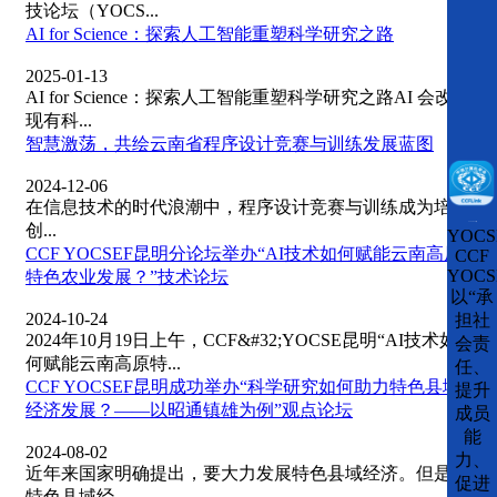
技论坛（YOCS...
AI for Science：探索人工智能重塑科学研究之路
2025-01-13
AI for Science：探索人工智能重塑科学研究之路AI 会改变
现有科...
智慧激荡，共绘云南省程序设计竞赛与训练发展蓝图
2024-12-06
在信息技术的时代浪潮中，程序设计竞赛与训练成为培育
CCFLink下载
创...
YOCS
CCF YOCSEF昆明分论坛举办“AI技术如何赋能云南高原
CCF
YOCS
特色农业发展？”技术论坛
以“承
2024-10-24
担社
2024年10月19日上午，CCF&#32;YOCSE昆明“AI技术如
会责
何赋能云南高原特...
任、
CCF YOCSEF昆明成功举办“科学研究如何助力特色县域
提升
经济发展？——以昭通镇雄为例”观点论坛
成员
能
2024-08-02
力、
近年来国家明确提出，要大力发展特色县域经济。但是在
促进
特色县域经...