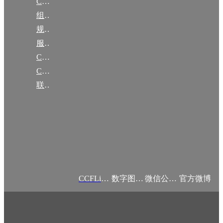
CCF简介
组织机构
规章
服务项目
CCF大事记
CCF创建60周年
联系我们
CCFLink APP
数字图书馆
微信公众号
官方微博