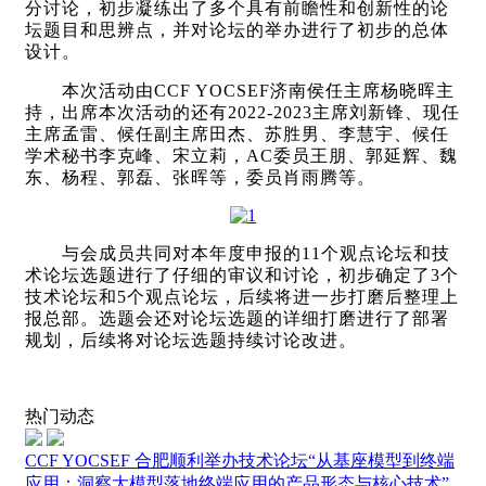
分讨论，初步凝练出了多个具有前瞻性和创新性的论
坛题目和思辨点，并对论坛的举办进行了初步的总体
设计。
本次活动由CCF YOCSEF济南侯任主席杨晓晖主
持，出席本次活动的还有2022-2023主席刘新锋、现任
主席孟雷、候任副主席田杰、苏胜男、李慧宇、候任
学术秘书李克峰、宋立莉，AC委员王朋、郭延辉、魏
东、杨程、郭磊、张晖等，委员肖雨腾等。
与会成员共同对本年度申报的11个观点论坛和技
术论坛选题进行了仔细的审议和讨论，初步确定了3个
技术论坛和5个观点论坛，后续将进一步打磨后整理上
报总部。选题会还对论坛选题的详细打磨进行了部署
规划，后续将对论坛选题持续讨论改进。
热门动态
CCF YOCSEF 合肥顺利举办技术论坛“从基座模型到终端
应用：洞察大模型落地终端应用的产品形态与核心技术”