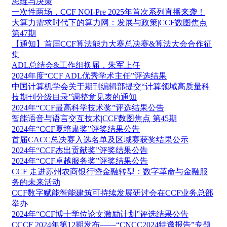
思维与决策
一次性两场，CCF NOI-Pre 2025年首次系列直播来袭！
大算力需求时代下的算力网：发展与政策|CCF数图焦点
第47期
【通知】首届CCF算法能力大赛总决赛&算法大会合作征
集
ADL总结会&工作组换届，朱军上任
2024年度“CCF ADL优秀学术主任”评选结果
中国计算机学会关于期刊编辑部提交“计算领域高质量科
技期刊分级目录”调整意见表的通知
2024年“CCF最高科学技术奖”评选结果公告
智能语音与语言交互技术|CCF数图焦点 第45期
2024年“CCF夏培肃奖”评奖结果公告
首届CACC总决赛入选名单及区域赛获奖结果公示
2024年“CCF杰出贡献奖”评奖结果公告
2024年“CCF卓越服务奖”评奖结果公告
CCF 走进苏州农商银行暨金融转型：数字革命与金融服
务的未来活动
CCF数字赋能智能建筑可持续发展研讨会在CCF业务总部
举办
2024年“CCF博士学位论文激励计划”评选结果公告
CCCF 2024年第12期发布——“CNCC2024特邀报告”专题