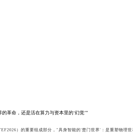
世界的革命，还是活在算力与资本里的‘幻觉’”
YEF2026）的重要组成部分，"具身智能的'楚门世界'：是重塑物