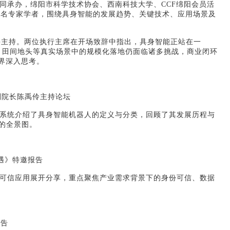
共同承办，绵阳市科学技术协会、西南科技大学、CCF绵阳会员活
知名专家学者，围绕具身智能的发展趋势、关键技术、应用场景及
席并主持。两位执行主席在开场致辞中指出，具身智能正站在一
院、田间地头等真实场景中的规模化落地仍面临诸多挑战，商业闭环
界深入思考。
副院长
陈禹伶
主持论坛
系统介绍了具身智能机器人的定义与分类，回顾了其发展历程与
的全景图。
遇》特邀报告
可信应用展开分享，重点聚焦产业需求背景下的身份可信、数据
报告