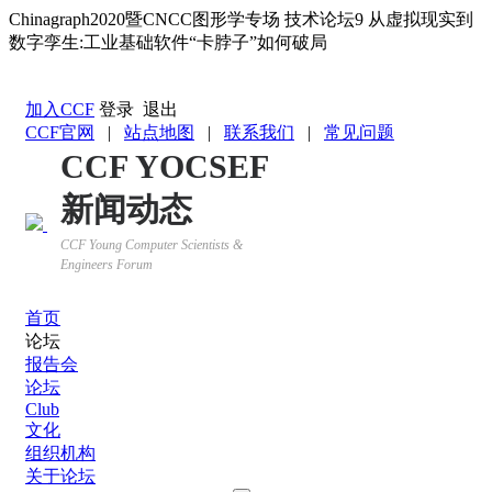
Chinagraph2020暨CNCC图形学专场 技术论坛9 从虚拟现实到
数字孪生:工业基础软件“卡脖子”如何破局
返回YOCSEF首页
加入CCF
登录
退出
CCF官网
|
站点地图
|
联系我们
|
常见问题
CCF YOCSEF
新闻动态
CCF Young Computer Scientists &
Engineers Forum
首页
论坛
报告会
论坛
Club
文化
组织机构
关于论坛