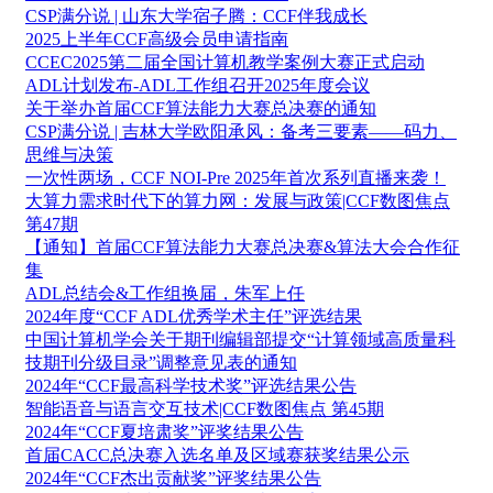
CSP满分说 | 山东大学宿子腾：CCF伴我成长
2025上半年CCF高级会员申请指南
CCEC2025第二届全国计算机教学案例大赛正式启动
ADL计划发布-ADL工作组召开2025年度会议
关于举办首届CCF算法能力大赛总决赛的通知
CSP满分说 | 吉林大学欧阳承风：备考三要素——码力、
思维与决策
一次性两场，CCF NOI-Pre 2025年首次系列直播来袭！
大算力需求时代下的算力网：发展与政策|CCF数图焦点
第47期
【通知】首届CCF算法能力大赛总决赛&算法大会合作征
集
ADL总结会&工作组换届，朱军上任
2024年度“CCF ADL优秀学术主任”评选结果
中国计算机学会关于期刊编辑部提交“计算领域高质量科
技期刊分级目录”调整意见表的通知
2024年“CCF最高科学技术奖”评选结果公告
智能语音与语言交互技术|CCF数图焦点 第45期
2024年“CCF夏培肃奖”评奖结果公告
首届CACC总决赛入选名单及区域赛获奖结果公示
2024年“CCF杰出贡献奖”评奖结果公告