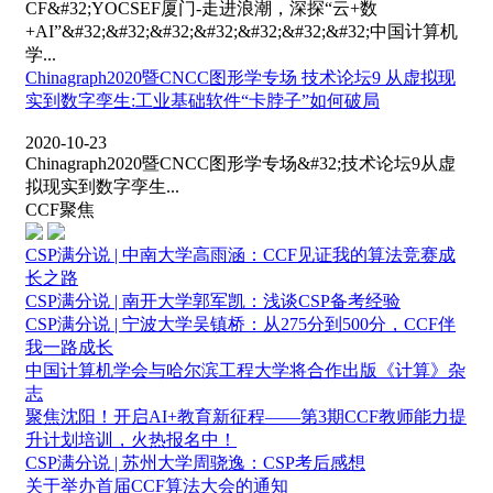
CF&#32;YOCSEF厦门-走进浪潮，深探“云+数
+AI”&#32;&#32;&#32;&#32;&#32;&#32;&#32;中国计算机
学...
Chinagraph2020暨CNCC图形学专场 技术论坛9 从虚拟现
实到数字孪生:工业基础软件“卡脖子”如何破局
2020-10-23
Chinagraph2020暨CNCC图形学专场&#32;技术论坛9从虚
拟现实到数字孪生...
CCF聚焦
CSP满分说 | 中南大学高雨涵：CCF见证我的算法竞赛成
长之路
CSP满分说 | 南开大学郭军凯：浅谈CSP备考经验
CSP满分说 | 宁波大学吴镇桥：从275分到500分，CCF伴
我一路成长
中国计算机学会与哈尔滨工程大学将合作出版《计算》杂
志
聚焦沈阳！开启AI+教育新征程——第3期CCF教师能力提
升计划培训，火热报名中！
CSP满分说 | 苏州大学周骁逸：CSP考后感想
关于举办首届CCF算法大会的通知