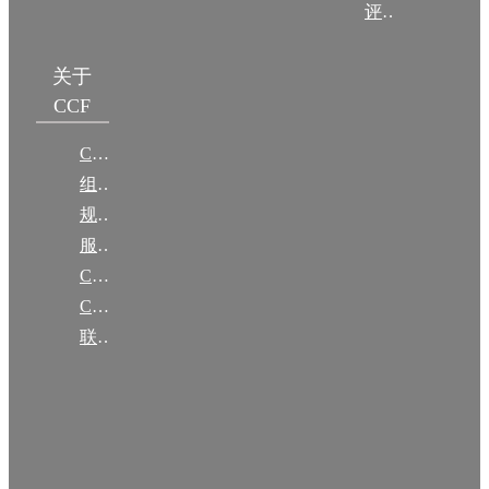
评奖条例
关于
CCF
CCF简介
组织机构
规章
服务项目
CCF大事记
CCF创建60周年
联系我们