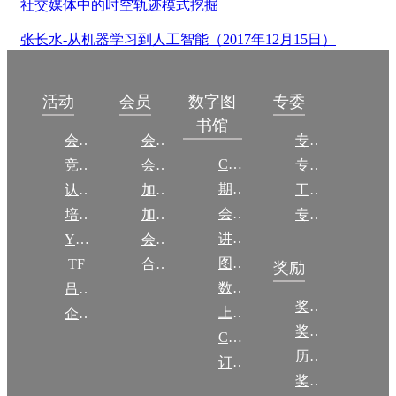
社交媒体中的时空轨迹模式挖掘
张长水-从机器学习到人工智能（2017年12月15日）
数字图
活动
会员
专委
书馆
会议
会员简介
专委简介
CCCF
竞赛
会员权益
专委条例
期刊
认证
加入CCF
工作问答
会议
培训
加入CCF
专委名单
讲稿
YOCSEF
会员交费
图集
TF
合作伙伴
奖励
数图编审委员会
吕梁振兴
奖励动态
上传/发布作品
企智会
奖励目录
CCF DL Focus
历年获奖名单
订阅《计算》
奖项推荐