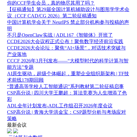
你的CCF学生会员，真的物尽其用了吗？
【征稿通知】第29届全国计算机辅助设计与图形学学术会
议（CCF CAD/CG 2026）第二轮征稿通知
中国计算机学会关于 NeurIPS 禁止部分机构参与投稿的声
明
不只是OpenClaw实战 | ADL167《智能体》开班了
CCDE2026大会议程正式公布！聚焦数字经济前沿实践
CCDE2026大会论坛：聚焦“AI+场景”，对话技术突破与
产业落地
CCCF 2026年3月刊发布——“大模型时代的科学计算与智
能方法”专题
AI原生驱动，超级个体崛起，重塑企业组织新架构 | TF技
术前线178期回顾
“普通高等学校人工智能通识”系列教材第二轮征稿启事
CSP高分说 | 四川大学王鹏超：算法竞赛为人生增添了色
彩
ADL全年计划发布-ADL工作组召开2026年度会议
CSP高分说 | 青海大学洪金宝：CSP题型分析与考场应对
策略
最新会议