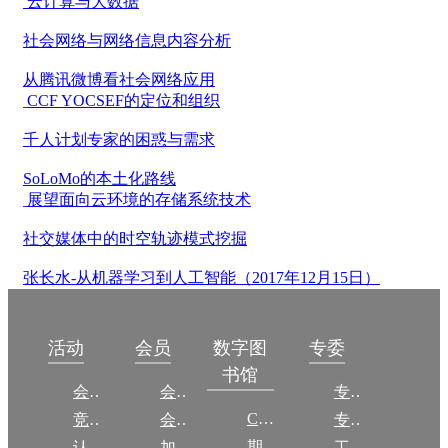
云计算与大数据
社会网络与网络信息内容分析
从腾讯微博看社会网络应用
CCF YOCSEF的定位和组织
千人计划专家的困惑与需求
SoLoMo的本土化路线
展望面向云环境的存储系统技术
社交媒体中的时空轨迹模式挖掘
张长水-从机器学习到人工智能（2017年12月15日）
数字图
活动
会员
专委
书馆
会议
会员简介
专委简介
CCCF
竞赛
会员权益
专委条例
期刊
认证
加入CCF
工作问答