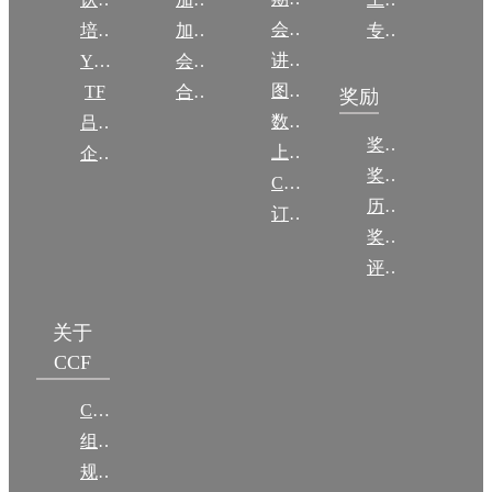
会议
培训
加入CCF
专委名单
讲稿
YOCSEF
会员交费
图集
TF
合作伙伴
奖励
数图编审委员会
吕梁振兴
奖励动态
上传/发布作品
企智会
奖励目录
CCF DL Focus
历年获奖名单
订阅《计算》
奖项推荐
评奖条例
关于
CCF
CCF简介
组织机构
规章