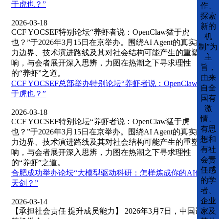
于虎也？”
作、
探索
2026-03-18
新的
CCF YOCSEF特别论坛“养虾者说：OpenClaw猛于虎
机
也？”于2026年3月15日在京举办。围绕AI Agent的真实能
制”为
力边界、技术演进路线及其对社会结构可能产生的重塑影
主
响，与会者展开深入思辨，力图在热潮之下寻求理性
旨，
的“养虾”之道。
由来
CCF YOCSEF总部举办特别论坛“养虾者说：OpenClaw猛
自全
于虎也？”
国有
激
2026-03-18
情、
CCF YOCSEF特别论坛“养虾者说：OpenClaw猛于虎
有思
也？”于2026年3月15日在京举办。围绕AI Agent的真实能
想和
力边界、技术演进路线及其对社会结构可能产生的重塑影
有社
响，与会者展开深入思辨，力图在热潮之下寻求理性
会责
的“养虾”之道。
任感
合肥成功举办论坛“大模型驱动科研：怎样炼成你的AI倚
的学
天剑？”
者、
企业
2026-03-14
【承担社会责任 提升成员能力】 2026年3月7日，中国计
家及