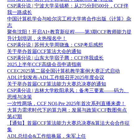
CSP满分说 | 宁波大学吴镇桥：从275分到500分，CCF伴
我一路成长
中国计算机学会与哈尔滨工程大学将合作出版《计算》杂
志
聚焦沈阳！开启AI+教育新征程——第3期CCF教师能力提
升计划培训，火热报名中！
CSP满分说 | 苏州大学周骁逸：CSP考后感想
关于举办首届CCF算法大会的通知
CSP满分说 | 山东大学宿子腾：CCF伴我成长
2025上半年CCF高级会员申请指南
CCEC2025第二届全国计算机教学案例大赛正式启动
ADL计划发布-ADL工作组召开2025年度会议
关于举办首届CCF算法能力大赛总决赛的通知
CSP满分说 | 吉林大学欧阳承风：备考三要素——码力、
思维与决策
一次性两场，CCF NOI-Pre 2025年首次系列直播来袭！
大算力需求时代下的算力网：发展与政策|CCF数图焦点
第47期
【通知】首届CCF算法能力大赛总决赛&算法大会合作征
集
ADL总结会&工作组换届，朱军上任