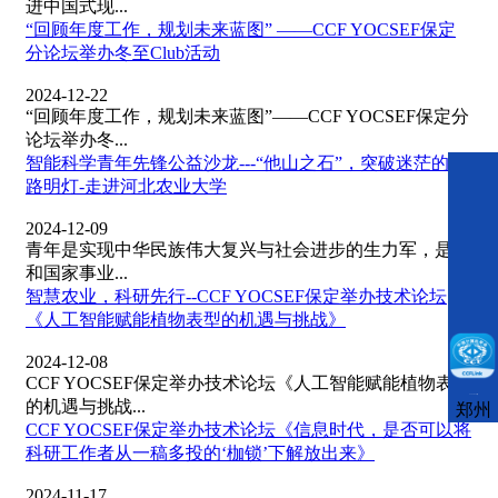
进中国式现...
“回顾年度工作，规划未来蓝图” ——CCF YOCSEF保定
分论坛举办冬至Club活动
2024-12-22
“回顾年度工作，规划未来蓝图”——CCF YOCSEF保定分
论坛举办冬...
智能科学青年先锋公益沙龙---“他山之石”，突破迷茫的指
路明灯-走进河北农业大学
2024-12-09
青年是实现中华民族伟大复兴与社会进步的生力军，是党
和国家事业...
智慧农业，科研先行--CCF YOCSEF保定举办技术论坛
《人工智能赋能植物表型的机遇与挑战》
2024-12-08
CCF YOCSEF保定举办技术论坛《人工智能赋能植物表型
CCFLink下载
的机遇与挑战...
郑州
CCF YOCSEF保定举办技术论坛《信息时代，是否可以将
科研工作者从一稿多投的‘枷锁’下解放出来》
2024-11-17