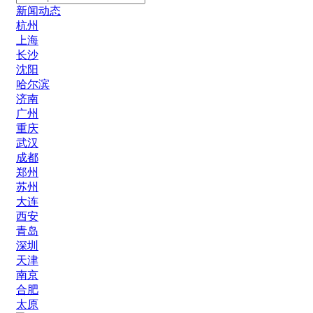
新闻动态
杭州
上海
长沙
沈阳
哈尔滨
济南
广州
重庆
武汉
成都
郑州
苏州
大连
西安
青岛
深圳
天津
南京
合肥
太原