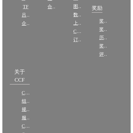
图集
TF
合作伙伴
奖励
数图编审委员会
吕梁振兴
奖励动态
上传/发布作品
企智会
奖励目录
CCF DL Focus
历年获奖名单
订阅《计算》
奖项推荐
评奖条例
关于
CCF
CCF简介
组织机构
规章
服务项目
CCF大事记