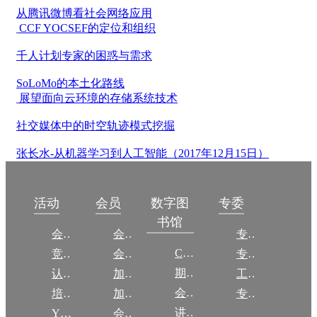
从腾讯微博看社会网络应用
CCF YOCSEF的定位和组织
千人计划专家的困惑与需求
SoLoMo的本土化路线
展望面向云环境的存储系统技术
社交媒体中的时空轨迹模式挖掘
张长水-从机器学习到人工智能（2017年12月15日）
数字图
活动
会员
专委
书馆
会议
会员简介
专委简介
CCCF
竞赛
会员权益
专委条例
期刊
认证
加入CCF
工作问答
会议
培训
加入CCF
专委名单
讲稿
YOCSEF
会员交费