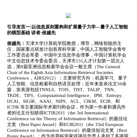
引导发言一:以信息原则重构和扩展量子力学—量子人工智能
的模型基础
讲者:侯越先
侯越先：
天津大学计算机学院教授，博导，网络智能所主
任，国家重点研发计划首席科学家，中国人工智能学会青年
工作委员会常委，中国中文信息学会理事，中国计算机学会
中文信息技术专委会委员，天津市131人才计划第一层次人
选，第8届亚洲信息检索学会会议一般主席（The General
Chair of the Eighth Asia Information Retrieval Societies
Conference，AIRS2012）；主要研究方向：机器学习、量子
人工智能、信息检索和自然语言处理；近年来发表论文50余
篇，发表源包括TNNLS、TOIS、TIST、TALIP、TNN、
TKDE、TIFS、Computational Intelligence、IPM、Entropy、
IJCAI、SIGIR、AAAI、NIPS、ACL、CIKM、ECIR、和
ICTIR 等主要国际学术期刊和会议，作为第一作者和通讯作
者的论文分别获得ICTIR2011（the 3rd International
Conference on the Theory of Information Retrieval）的最佳论
文奖（Best Paper Award）和ECIR2011（the 33rd European
Conference on Information Retrieval）的最佳短论文奖（Best
Poster Award）；作为首席科学家或项目负责人承担了多项国