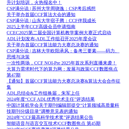
升计划培训，火热报名中！
CSP满分说 | 苏州大学周骁逸：CSP考后感想
关于举办首届CCF算法大会的通知
CSP满分说 | 山东大学宿子腾：CCF伴我成长
2025上半年CCF高级会员申请指南
CCEC2025第二届全国计算机教学案例大赛正式启动
ADL计划发布-ADL工作组召开2025年度会议
关于举办首届CCF算法能力大赛总决赛的通知
CSP满分说 | 吉林大学欧阳承风：备考三要素——码力、
思维与决策
一次性两场，CCF NOI-Pre 2025年首次系列直播来袭！
大算力需求时代下的算力网：发展与政策|CCF数图焦点
第47期
【通知】首届CCF算法能力大赛总决赛&算法大会合作征
集
ADL总结会&工作组换届，朱军上任
2024年度“CCF ADL优秀学术主任”评选结果
中国计算机学会关于期刊编辑部提交“计算领域高质量科
技期刊分级目录”调整意见表的通知
2024年“CCF最高科学技术奖”评选结果公告
智能语音与语言交互技术|CCF数图焦点 第45期