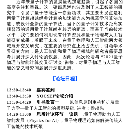
近年来量子计算的发展呈现加速趋势，引起了各国的
高度关注和重视。这一磅礴思潮也波及到了人工智能的研
究中，引发了量子智能这一崭新领域，其主要出发点是利
用量子计算超越经典计算的加速能力来为机器学习算法加
速，或设计全新的量子算法。当下的量子计算技术距离实
现普适的通用量子计算尚有较远的距离，而基于当前技术
水平，我们要如何利用现有计算资源和量子物理与人工智
能研究成果，着眼于未来，在量子物理和人工智能两大领
域展开交叉研究，在重要的研究点上抢占先机，引领学术
界研究方向，是人工智能和量子物理领域的研究者需要思
考并展开深入讨论的议题。因此，此次论坛与 “2021量子
物理与智能计算交叉研讨会”衔接，对量子物理与人工智
能的交叉研究问题展开深度思辨。
【论坛日程】
13:30-13:40
嘉宾签到
13:40-13:50 YOCSEF
论坛介绍
13:50-14:20
引导发言一
以信息原则重构和扩展量
子力学—量子人工智能的模型基础,
讲者：
侯越先
14:20-15:00
思辨讨论环节
议题一:
量子物理助力人工
智能发展（Physics for AI）, 量子物理理论如何解决传统人
工智能的技术瓶颈