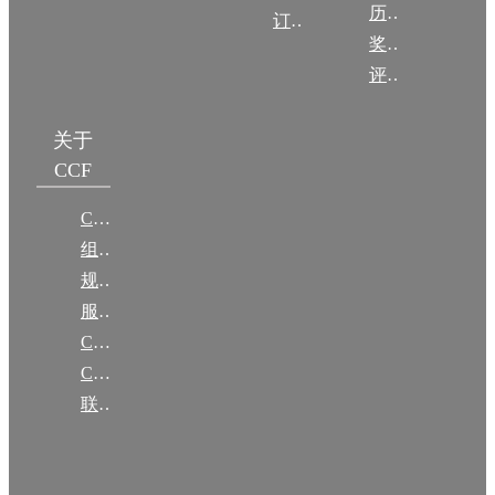
历年获奖名单
订阅《计算》
奖项推荐
评奖条例
关于
CCF
CCF简介
组织机构
规章
服务项目
CCF大事记
CCF创建60周年
联系我们