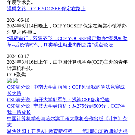
年度学术委...
涅槃之路—CCF YOCSEF 保定在路上
2024-06-16
2024年6月14日晚上，CCF YOCSEF 保定在海棠小镇举办
涅槃之路-重...
“砥砺前行，双翼齐飞”--CCF YOCSEF保定举办“疾风知劲
草--后疫情时代，IT类学生就业向阳之路”观点论坛
2024-03-17
2024年3月16日上午，由中国计算机学会(CCF)主办的青年
计算机科技...
CCF聚焦
CSP满分说 | 中南大学高雨涵：CCF见证我的算法竞赛成
长之路
CSP满分说 | 南开大学郭军凯：浅谈CSP备考经验
CSP满分说 | 宁波大学吴镇桥：从275分到500分，CCF伴
我一路成长
中国计算机学会与哈尔滨工程大学将合作出版《计算》杂
志
聚焦沈阳！开启AI+教育新征程——第3期CCF教师能力提