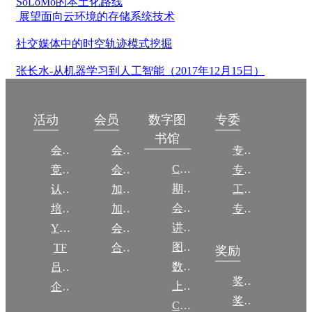
SoLoMo的本土化路线
展望面向云环境的存储系统技术
社交媒体中的时空轨迹模式挖掘
张长水-从机器学习到人工智能（2017年12月15日）
数字图
活动
会员
专委
书馆
会议
会员简介
专委简介
CCCF
竞赛
会员权益
专委条例
期刊
认证
加入CCF
工作问答
会议
培训
加入CCF
专委名单
讲稿
YOCSEF
会员交费
图集
TF
合作伙伴
奖励
数图编审委员会
吕梁振兴
奖励动态
上传/发布作品
企智会
奖励目录
CCF DL Focus