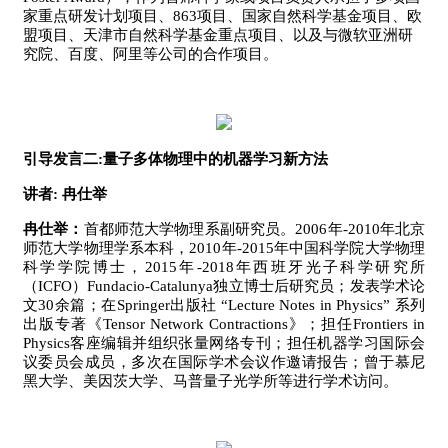
家重点研发计划项目、863项目、国家自然科学基金项目、欧
盟项目、天津市自然科学基金重点项目、以及与微软亚洲研
究院、百度、阿里等公司的合作项目。
引导发言二:量子多体物理中的机器学习新方法
讲者: 冉仕举
冉仕举
：
首都师范大学物理系副研究员。
2006
年
-2010
年北京
师范大学物理学系本科，
2010
年
-2015
年中国科学院大学物理
科学学院博士，
2015
年
-2018
年西班牙光子科学研究所
（
ICFO
）
Fundacio-Catalunya
独立博士后研究员；发表学术论
文
30
余篇；在
Springer
出版社
“
Lecture Notes in Physics
”
系列
出版专著《
Tensor Network Contractions
》；担任
Frontiers in
Physics
客座编辑并组织张量网络专刊；担任机器学习国际会
议委员会成员，多次在国际学术会议作邀请报告；曾于慕尼
黑大学、美因茨大学、马普量子光学所等进行学术访问。