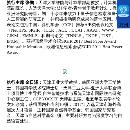
执行主席 张鹏：
天津大学智能与计算学部副教授，计算机学
院副院长，入选天津大学北洋学者-青年骨干教师计划，微软
亚洲研究院铸星计划，十余年来致力于量子信息检索和量子
人工智能的研究工作，并积极推动研究成果的落地应用。发
CCFLink下载
表论文包括中国计算机学会（CCF）推荐A/B类会议论文
郑州
（NeurIPS, SIGIR，ICLR，ACL，IJCAI，AAAI，WWW，
CIKM，EMNLP）和期刊论文（TNNLS，TKDE，TIST，
IP&M）。获得顶级学术会议SIGIR 2017 Best Paper Award
Honorable Mention，欧洲信息检索会议ECIR 2011 Best Poster
Award.
执行主席 金日泽：
天津工业大学教授，韩国亚洲大学工学博
士，韩国科学技术院博士后；天津工业大学-亚洲大学联合博
士项目博士生导师,自主智能技术与系统天津市国际联合研究
中心副主任，CCF YOCSEF 天津副主席。近五年发表学术论
文30余篇，获得国内外专利10项；2017年入选天津市海外高
层次人才项目，主持国家自然科学基金、韩国国家研究基
金、天津市自然科学基金4项。主要科研方向为深度学习与自
然语言处理。