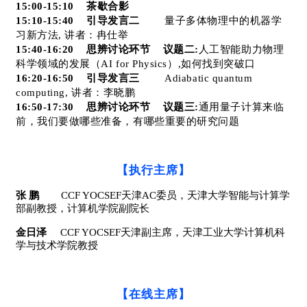
15:00-15:10
茶歇合影
15:10-15:40
引导发言二
量子多体物理中的机器学
习新方法, 讲者：冉仕举
15:40-16:20
思辨讨论环节
议题二:
人工智能助力物理
科学领域的发展（AI for Physics）,如何找到突破口
16:20-16:50
引导发言三
Adiabatic quantum
computing,
讲者：
李晓鹏
16:50-17:30
思辨讨论环节
议题三:
通用
量子计算来临
前，我们要做哪些准备，有哪些重要的研究问题
【执行主席】
张 鹏
CCF YOCSEF
天津AC委员
，天津大学智能与计算学
部副教授，计算机学院副院长
金日泽
CCF YOCSEF
天津副主席
，天津工业大学计算机科
学与技术学院教授
【在线主席】