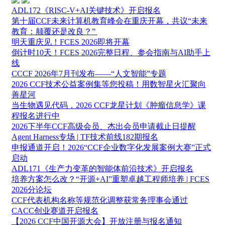
ADL172《RISC-V+AI关键技术》开启报名
第十届CCF未来计算机教育峰会在重庆开幕，共议“未来
教育：颠覆还是改良？” ​
​明天重庆见！FCES 2026即将开幕
倒计时10天！FCES 2026完整日程、参会指南与AI助手上
线
CCCF 2026年7月刊发布——“人文智能”专题
2026 CCF技术公益案例集等您投稿！用数智星火汇聚向
善星河
当生物遇见代码，2026 CCF龙星计划《肿瘤信息学》课
程报名进行中
2026下半年CCF高级会员、杰出会员申请截止日提醒
Agent Harness专场 | TF技术前线182期报名
申报通道开启！2026“CCF企业数字化发展案例大赛”正式
启动
ADL171《生产力变革的智能体前沿技术》开启报名
培养方案怎么改？“开源+AI”重塑卓越工程师培养 | FCES
2026分论坛
CCF代表机构名称等规范化调整获常务理事会通过
CACC创业赛道开启报名
【2026 CCF中国开源大会】开放注册与报名通知