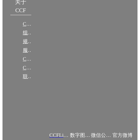
关于
CCF
CCF简介
组织机构
规章
服务项目
CCF大事记
CCF创建60周年
联系我们
CCFLink APP
数字图书馆
微信公众号
官方微博