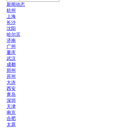
新闻动态
杭州
上海
长沙
沈阳
哈尔滨
济南
广州
重庆
武汉
成都
郑州
苏州
大连
西安
青岛
深圳
天津
南京
合肥
太原