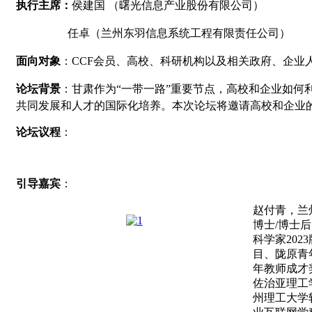
执行主席：
侯建国
（曙光信息产业股份有限公司）
任卓（兰州东羽信息系统工程有限责任公司）
面向对象
：
CCF
会员、高校、科研机构以及相关政府、企业
论坛背景
：甘肃作为“一带一路”重要节点，高校和企业如
共同发展和人才的国际化培养。本次论坛将邀请高校和企业
论坛议程
：
引导嘉宾
：
赵付青
，
兰
博士
/
博士后
科学家
2023
目、陇原青
年教师成才
佐治亚理工
州理工大学