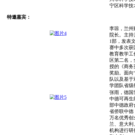
宁区科学技
特邀嘉宾：
李琼
，
兰州
院长。主持
1
部，发表
赛中多次获
教育教学工
区第二名，
授的《商务
奖励。面向
队以及基于
学团队省级
张雨，德国
中德可再生
部中德政府
省侨联中德
万名优秀创
兰、意大利
机构进行研