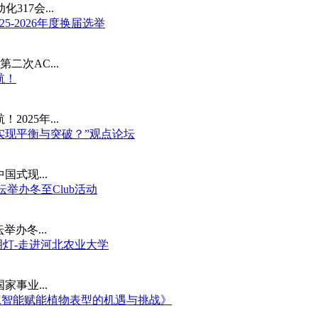
317会...
5-2026年度换届选举
第二次AC...
航！
025年...
中实现平衡与突破？”观点论坛
式现...
坛举办冬至Club活动
举办冬...
明灯-走进河北农业大学
事业...
《人工智能赋能植物表型的机遇与挑战》