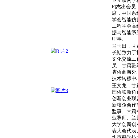
业互联网学
F)
杰出会员
席，中国系
学会智能仿
工程学会高
据与智能系
理事。
马玉田，甘
长期致力于
文化交流工
员、甘肃驻
省侨商海外
技术转移中
王文龙
，甘
国侨联新侨
创新创业联
新校企合作
监事、甘肃
业导师、兰
大学创新创
表大会代表
州市科学技