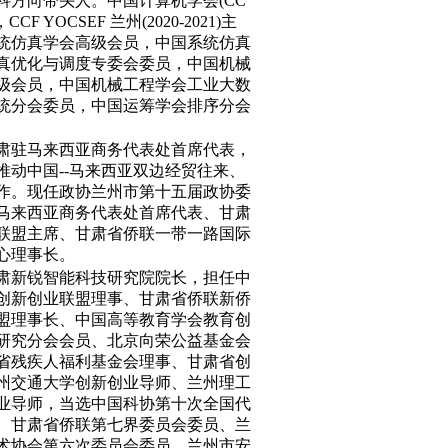
科方向带头人。中国计算机学会
(CC
，
CCF YOCSEF
兰州
(2020-2021)
主
统仿真学会高级会员，中国系统仿真
真优化与调度专委会委员，中国机械
级会员，中国机械工程学会工业大数
统分会委员，中国运筹学会排序分会
肃驻马来西亚商务代表处首席代表，
推动中国
--
马来西亚双边经贸往来、
作。现任政协兰州市第十五届政协委
马来西亚商务代表处首席代表、甘肃
联盟主席、甘肃省侨联一带一路国际
心理事长。
肃新锐智能科技研究院院长，担任中
创新创业联盟理事、甘肃省侨联新侨
盟理事长、中国高等教育学会教育创
研究分会会员、北京向荣公益基金会
省残疾人福利基金会理事、甘肃省创
州交通大学创新创业导师、兰州理工
业导师，当选中国科协第十次全国代
、甘肃省侨联第七界委员会委员、兰
术协会第六次委员会委员、兰州市安