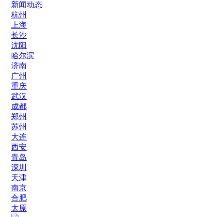
新闻动态
杭州
上海
长沙
沈阳
哈尔滨
济南
广州
重庆
武汉
成都
郑州
苏州
大连
西安
青岛
深圳
天津
南京
合肥
太原