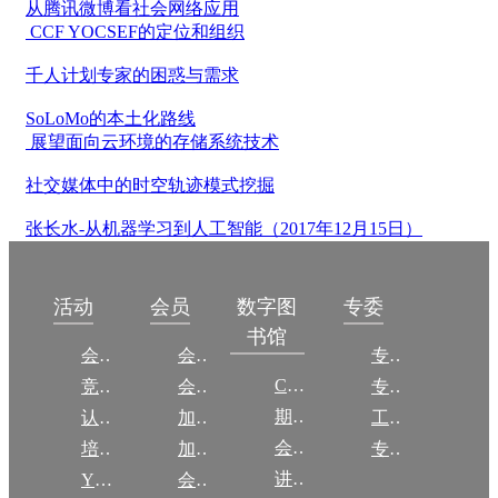
从腾讯微博看社会网络应用
CCF YOCSEF的定位和组织
千人计划专家的困惑与需求
SoLoMo的本土化路线
展望面向云环境的存储系统技术
社交媒体中的时空轨迹模式挖掘
张长水-从机器学习到人工智能（2017年12月15日）
数字图
活动
会员
专委
书馆
会议
会员简介
专委简介
CCCF
竞赛
会员权益
专委条例
期刊
认证
加入CCF
工作问答
会议
培训
加入CCF
专委名单
讲稿
YOCSEF
会员交费