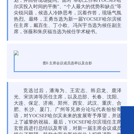
划，并回答现场提问。面对“本职工作和YOCSEF哈
尔滨投入时间的平衡”、“个人最大的优势和缺点”等
尖锐问题，候选人冷静思考，沉着作答，现场气氛
热烈。最终，王勇当选为新一届YOCSEF哈尔滨候
任主席，戴百生、丁小欧、冯兴宇当选为候任副主
席，张薇和朱庆福当选为候任学术秘书。
图6 主席会议成员选举以及合影
竞选过后，潘海为、王宏志、韩启龙、鹿泽
光、宋洪涛等历任主席，以及总部、长春、沈阳、
大连、保定、济南、郑州、西安、武汉、重庆、合
肥、长沙、厦门、广州等兄弟分论坛代表纷纷寄
语，对YOCSEF哈尔滨未来的发展寄予厚望，并送
上了诚挚的祝福。最后，YOCSEF哈尔滨现任主席
玄世昌进行总结以及寄语，对新一届主席会议成员