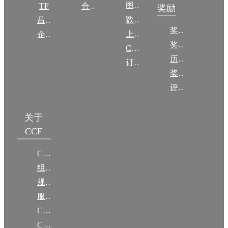
图集
TF
合作伙伴
奖励
数图编审委员会
吕梁振兴
奖励动态
上传/发布作品
企智会
奖励目录
CCF DL Focus
历年获奖名单
订阅《计算》
奖项推荐
评奖条例
关于
CCF
CCF简介
组织机构
规章
服务项目
CCF大事记
CCF创建60周年