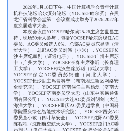
2026年1月10日下午，中国计算机学会青年计算
机科技论坛哈尔滨分论坛（YOCSEF哈尔滨）在黑
龙江省科学会堂第二会议室成功举办了2026-2027年
度换届选举大会。
本次会议由YOCSEF哈尔滨25-26主席玄世昌主
持，现场50余人参与，包括YOCSEF哈尔滨现任AC
委员、AC委员候选人6位、总部AC委员东昱晓（清
华大学）、总部AC委员刘伟（小米），YOCSEF长
沙主席纪军刚（证通电子）、YOCSEF广州主席苏
申（广州大学）、YOCSEF长春主席张昕（长春理
工大学）、YOCSEF武汉主席彭聪（武汉大学）、
YOCSEF保定AC委员彭锦佳（河北大学）、
YOCSEF长沙副主席曹科宁（湖南湘江新区网络安
全研究院）、YOCSEF 济南候任主席杨磊（济南大
学）、YOCSEF济南委员李太忠（山东中实易通集
团有限公司）、YOCSEF大连AC委员刘明剑（大连
海洋大学）、YOCSEF重庆AC委员赵学良（中国科
学院重庆绿色智能技术研究院）、YOCSEF西安AC
委员童小敏（四叶草安全）、YOCSEF沈阳AC委员
陈程程（沈阳航空航天大学）、YOCSEF厦门AC委
员刘弘（厦门大学）、YOCSEF 合肥分论坛AC委