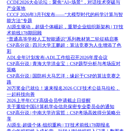
CCDE2026大会论坛：聚焦“AI+场景”，对话技术突破与
产业落地
CCCF 2026年3月刊发布——“大模型时代的科学计算与智
能方法”专题
AI原生驱动，超级个体崛起，重塑企业组织新架构 | TF技
术前线178期回顾
“普通高等学校人工智能通识”系列教材第二轮征稿启事
CSP高分说 | 四川大学王鹏超：算法竞赛为人生增添了色
彩
ADL全年计划发布-ADL工作组召开2026年度会议
CSP高分说 | 青海大学洪金宝：CSP题型分析与考场应对
策略
CSP高分说 | 国防科大马艺洋：缘起于CSP的算法竞赛之
路
20万奖金已就位！速来报名2026 CCF技术公益马拉松，
一起科技向善
2026上半年CCF高级会员申请截止日提醒
关于重组中国计算机学会信息保密专业委员会的通知
CSP高分说 | 中南大学许宸哲：CSP考场高效得分策略分
享
AI原生·超级个体·组织重构 | TF技术前线178期报名