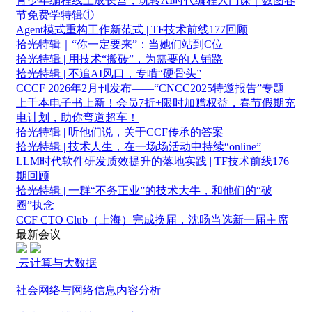
青少年编程线上成长营，玩转AI时代编程入门课｜数图春
节免费学特辑①
Agent模式重构工作新范式 | TF技术前线177回顾
拾光特辑｜“你一定要来”：当她们站到C位
拾光特辑 | 用技术“搬砖”，为需要的人铺路
拾光特辑 | 不追AI风口，专啃“硬骨头”
CCCF 2026年2月刊发布——“CNCC2025特邀报告”专题
上千本电子书上新！会员7折+限时加赠权益，春节假期充
电计划，助你弯道超车！
拾光特辑 | 听他们说，关于CCF传承的答案
拾光特辑 | 技术人生，在一场场活动中持续“online”
LLM时代软件研发质效提升的落地实践 | TF技术前线176
期回顾
拾光特辑 | 一群“不务正业”的技术大牛，和他们的“破
圈”执念
CCF CTO Club（上海）完成换届，沈旸当选新一届主席
最新会议
云计算与大数据
社会网络与网络信息内容分析