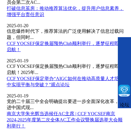
员会第二次AC...
打破信息茧房：推动推荐算法优化，提升用户信息素养，
增强平台责任意识
2025-01-20
信息爆炸时代下，推荐算法的广泛使用解决了信息过载问
题，但同时...
CCF YOCSEF保定换届预热Club顺利举行，逐梦征程即将
启航！
2025-01-19
CCF YOCSEF保定换届预热Club顺利举行，逐梦征程即将
启航！2025年...
CCF YOCSEF保定举办“AIGC如何在推动高质量人才培养
中实现平衡与突破？”观点论坛
2025-01-19
党的二十届三中全会明确提出要进一步全面深化改革，推
CCFLink下载
论坛
进中国式现...
南京大学朱光辉当选候任AC主席 | CCF YOCSEF南京
2024-2025年度第二次全体AC工作会议暨换届选举大会顺
利举行！