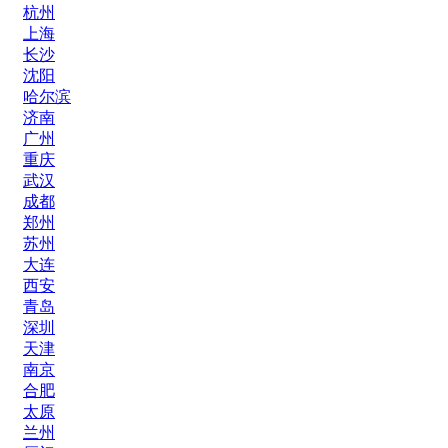
杭州
上海
长沙
沈阳
哈尔滨
济南
广州
重庆
武汉
成都
郑州
苏州
大连
西安
青岛
深圳
天津
南京
合肥
太原
兰州