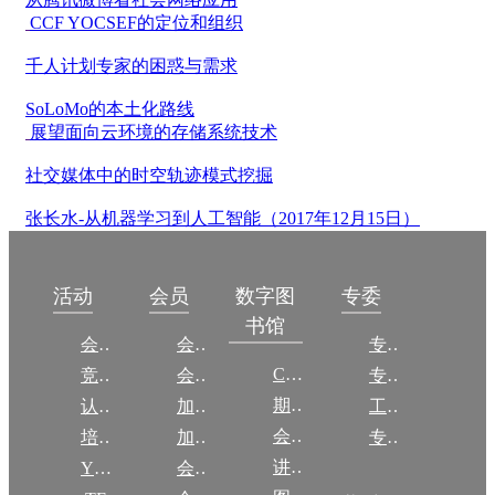
CCF YOCSEF的定位和组织
千人计划专家的困惑与需求
SoLoMo的本土化路线
展望面向云环境的存储系统技术
社交媒体中的时空轨迹模式挖掘
张长水-从机器学习到人工智能（2017年12月15日）
数字图
活动
会员
专委
书馆
会议
会员简介
专委简介
CCCF
竞赛
会员权益
专委条例
期刊
认证
加入CCF
工作问答
会议
培训
加入CCF
专委名单
讲稿
YOCSEF
会员交费