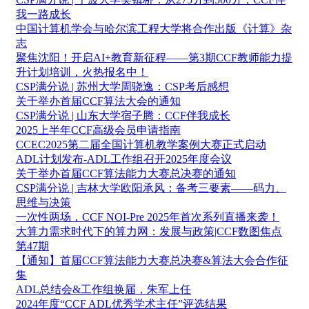
我一路成长
中国计算机学会与哈尔滨工程大学将合作出版《计算》杂
志
聚焦沈阳！开启AI+教育新征程——第3期CCF教师能力提
升计划培训，火热报名中！
CSP满分说 | 苏州大学周骁逸：CSP考后感想
关于举办首届CCF算法大会的通知
CSP满分说 | 山东大学宿子腾：CCF伴我成长
2025上半年CCF高级会员申请指南
CCEC2025第二届全国计算机教学案例大赛正式启动
ADL计划发布-ADL工作组召开2025年度会议
关于举办首届CCF算法能力大赛总决赛的通知
CSP满分说 | 吉林大学欧阳承风：备考三要素——码力、
思维与决策
一次性两场，CCF NOI-Pre 2025年首次系列直播来袭！
大算力需求时代下的算力网：发展与政策|CCF数图焦点
第47期
【通知】首届CCF算法能力大赛总决赛&算法大会合作征
集
ADL总结会&工作组换届，朱军上任
2024年度“CCF ADL优秀学术主任”评选结果