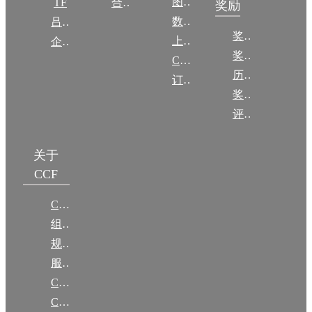
图集
TF
合作伙伴
奖励
数图编审委员会
吕梁振兴
奖励动态
上传/发布作品
企智会
奖励目录
CCF DL Focus
历年获奖名单
订阅《计算》
奖项推荐
评奖条例
关于
CCF
CCF简介
组织机构
规章
服务项目
CCF大事记
CCF创建60周年