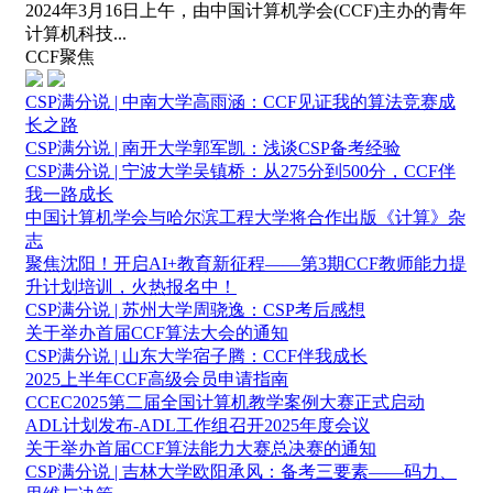
2024年3月16日上午，由中国计算机学会(CCF)主办的青年
计算机科技...
CCF聚焦
CSP满分说 | 中南大学高雨涵：CCF见证我的算法竞赛成
长之路
CSP满分说 | 南开大学郭军凯：浅谈CSP备考经验
CSP满分说 | 宁波大学吴镇桥：从275分到500分，CCF伴
我一路成长
中国计算机学会与哈尔滨工程大学将合作出版《计算》杂
志
聚焦沈阳！开启AI+教育新征程——第3期CCF教师能力提
升计划培训，火热报名中！
CSP满分说 | 苏州大学周骁逸：CSP考后感想
关于举办首届CCF算法大会的通知
CSP满分说 | 山东大学宿子腾：CCF伴我成长
2025上半年CCF高级会员申请指南
CCEC2025第二届全国计算机教学案例大赛正式启动
ADL计划发布-ADL工作组召开2025年度会议
关于举办首届CCF算法能力大赛总决赛的通知
CSP满分说 | 吉林大学欧阳承风：备考三要素——码力、