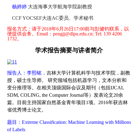
杨婷婷
大连海事大学航海学院副教授
CCF YOCSEF
大连AC委员、学术秘书
报名方式：请于
2018
年
6
月
26
日
17:00
前与彭健钧联系，以
便提供会务。
Email
：
pengjj@dlpu.edu.cn; Tel: 139 4206
1732
。
学术报告摘要与讲者简介
报告人：李熙铭，
吉林大学计算机科学与技术学院，副教
授，硕士生导师。 研究领域包括机器学习，文本分析和
变分推理等。在相关顶级国际会议及期刊（包括IJCAI,
SDM, COLING, the Computer Journal等）发表论文20余
篇。目前主持国家自然基金青年项目1项。2016年获吉林
省优秀博士论文。
题目：Extreme Classification: Machine Learning with Millions
of Labels