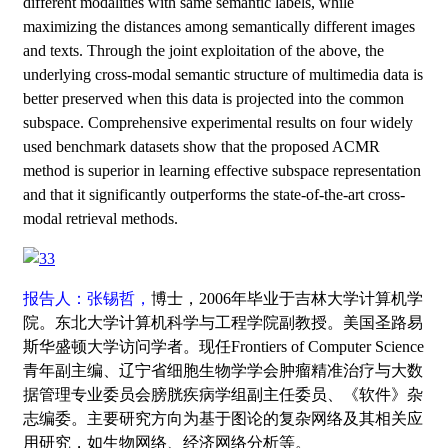
different modalities with same semantic labels, while
maximizing the distances among semantically different images
and texts. Through the joint exploitation of the above, the
underlying cross-modal semantic structure of multimedia data is
better preserved when this data is projected into the common
subspace. Comprehensive experimental results on four widely
used benchmark datasets show that the proposed ACMR
method is superior in learning effective subspace representation
and that it significantly outperforms the state-of-the-art cross-
modal retrieval methods.
报告人：张锡哲，
博士，2006年毕业于吉林大学计算机
学
院。东北大学计算机科学与工程学院副教授。美国圣路易
斯华盛顿大学访问学者。现任Frontiers of Computer Science
青年副主编、辽宁省细胞生物学学会肿瘤精准治疗与大数
据管理专业委员会膀胱疾病学组副主任委员、《软件》杂
志编委。主要研究方向为基于图论的复杂网络及其相关应
用研究，如生物网络、经济网络分析等。