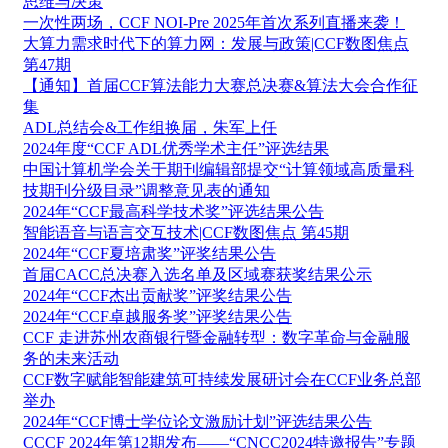
思维与决策
一次性两场，CCF NOI-Pre 2025年首次系列直播来袭！
大算力需求时代下的算力网：发展与政策|CCF数图焦点
第47期
【通知】首届CCF算法能力大赛总决赛&算法大会合作征
集
ADL总结会&工作组换届，朱军上任
2024年度“CCF ADL优秀学术主任”评选结果
中国计算机学会关于期刊编辑部提交“计算领域高质量科
技期刊分级目录”调整意见表的通知
2024年“CCF最高科学技术奖”评选结果公告
智能语音与语言交互技术|CCF数图焦点 第45期
2024年“CCF夏培肃奖”评奖结果公告
首届CACC总决赛入选名单及区域赛获奖结果公示
2024年“CCF杰出贡献奖”评奖结果公告
2024年“CCF卓越服务奖”评奖结果公告
CCF 走进苏州农商银行暨金融转型：数字革命与金融服
务的未来活动
CCF数字赋能智能建筑可持续发展研讨会在CCF业务总部
举办
2024年“CCF博士学位论文激励计划”评选结果公告
CCCF 2024年第12期发布——“CNCC2024特邀报告”专题