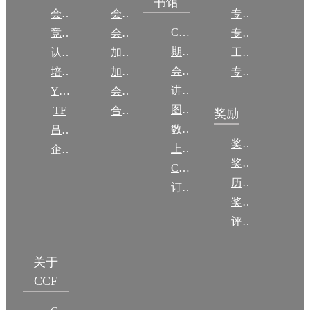
书馆
会议
会员简介
专委简介
CCCF
竞赛
会员权益
专委条例
期刊
认证
加入CCF
工作问答
会议
培训
加入CCF
专委名单
讲稿
YOCSEF
会员交费
图集
TF
合作伙伴
奖励
数图编审委员会
吕梁振兴
奖励动态
上传/发布作品
企智会
奖励目录
CCF DL Focus
历年获奖名单
订阅《计算》
奖项推荐
评奖条例
关于
CCF