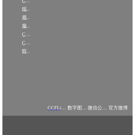
CCF简介
组织机构
规章
服务项目
CCF大事记
CCF创建60周年
联系我们
CCFLink APP
数字图书馆
微信公众号
官方微博