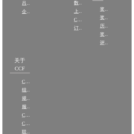
数图编审委员会
吕梁振兴
奖励动态
上传/发布作品
企智会
奖励目录
CCF DL Focus
历年获奖名单
订阅《计算》
奖项推荐
评奖条例
关于
CCF
CCF简介
组织机构
规章
服务项目
CCF大事记
CCF创建60周年
联系我们