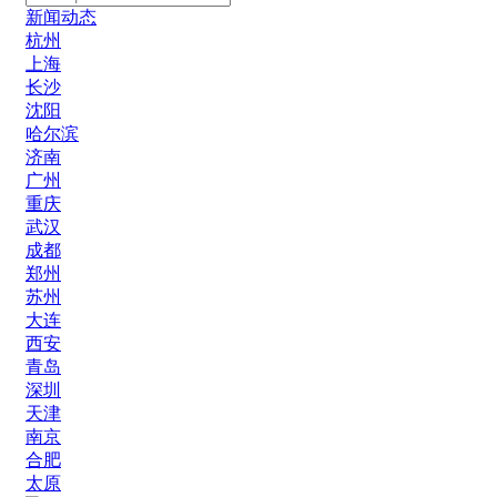
新闻动态
杭州
上海
长沙
沈阳
哈尔滨
济南
广州
重庆
武汉
成都
郑州
苏州
大连
西安
青岛
深圳
天津
南京
合肥
太原