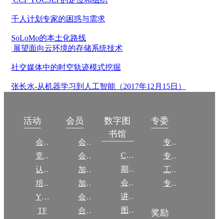
千人计划专家的困惑与需求
SoLoMo的本土化路线
展望面向云环境的存储系统技术
社交媒体中的时空轨迹模式挖掘
张长水-从机器学习到人工智能（2017年12月15日）
数字图
活动
会员
专委
书馆
会议
会员简介
专委简介
CCCF
竞赛
会员权益
专委条例
期刊
认证
加入CCF
工作问答
会议
培训
加入CCF
专委名单
讲稿
YOCSEF
会员交费
图集
TF
合作伙伴
奖励