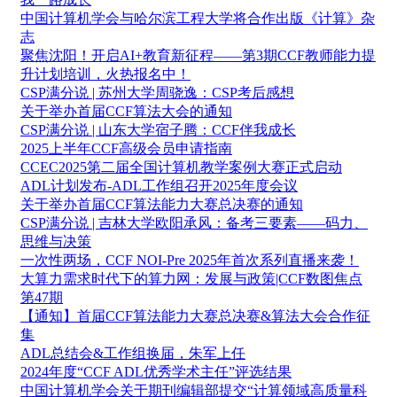
中国计算机学会与哈尔滨工程大学将合作出版《计算》杂
志
聚焦沈阳！开启AI+教育新征程——第3期CCF教师能力提
升计划培训，火热报名中！
CSP满分说 | 苏州大学周骁逸：CSP考后感想
关于举办首届CCF算法大会的通知
CSP满分说 | 山东大学宿子腾：CCF伴我成长
2025上半年CCF高级会员申请指南
CCEC2025第二届全国计算机教学案例大赛正式启动
ADL计划发布-ADL工作组召开2025年度会议
关于举办首届CCF算法能力大赛总决赛的通知
CSP满分说 | 吉林大学欧阳承风：备考三要素——码力、
思维与决策
一次性两场，CCF NOI-Pre 2025年首次系列直播来袭！
大算力需求时代下的算力网：发展与政策|CCF数图焦点
第47期
【通知】首届CCF算法能力大赛总决赛&算法大会合作征
集
ADL总结会&工作组换届，朱军上任
2024年度“CCF ADL优秀学术主任”评选结果
中国计算机学会关于期刊编辑部提交“计算领域高质量科