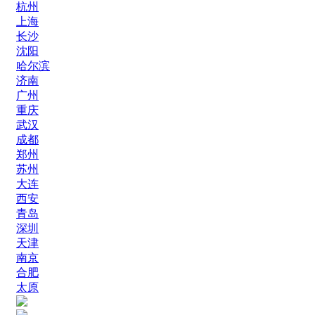
杭州
上海
长沙
沈阳
哈尔滨
济南
广州
重庆
武汉
成都
郑州
苏州
大连
西安
青岛
深圳
天津
南京
合肥
太原