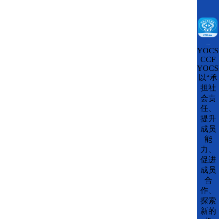
CCFLink下载
YOCS
CCF
YOCS
以“承
担社
会责
任、
提升
成员
能
力、
促进
成员
合
作、
探索
新的