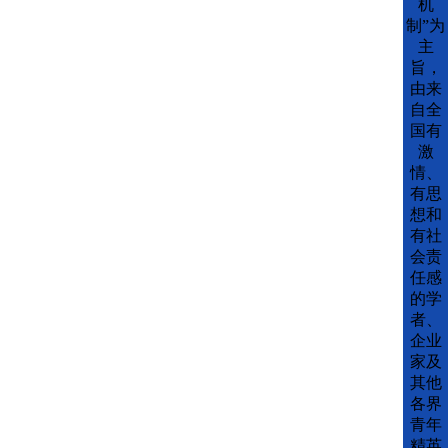
机
制”为
主
旨，
由来
自全
国有
激
情、
有思
想和
有社
会责
任感
的学
者、
企业
家及
其他
各界
青年
精英