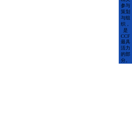
参与
策划
与组
织，
是
CCF
最具
活力
的部
分。