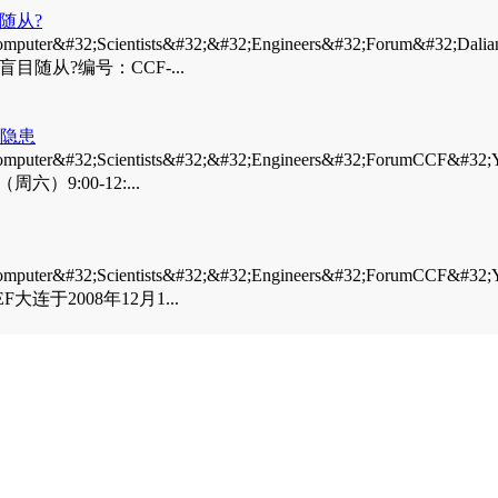
随从?
32;Scientists&#32;&#32;Engineers&#32;Forum&#32;
随从?编号：CCF-...
理隐患
er&#32;Scientists&#32;&#32;Engineers&#32;Fo
）9:00-12:...
&#32;Scientists&#32;&#32;Engineers&#32;ForumC
F大连于2008年12月1...