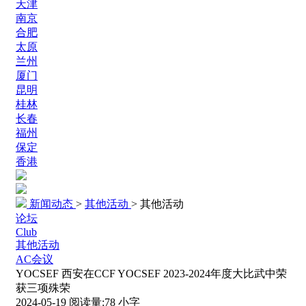
天津
南京
合肥
太原
兰州
厦门
昆明
桂林
长春
福州
保定
香港
新闻动态
>
其他活动
>
其他活动
论坛
Club
其他活动
AC会议
YOCSEF 西安在CCF YOCSEF 2023-2024年度大比武中荣
获三项殊荣
2024-05-19
阅读量:
78
小字