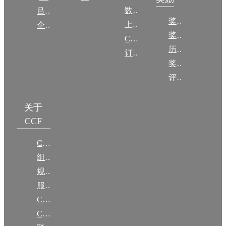
数图编审委员会
吕梁振兴
奖励动态
上传/发布作品
企智会
奖励目录
CCF DL Focus
历年获奖名单
订阅《计算》
奖项推荐
评奖条例
关于
CCF
CCF简介
组织机构
规章
服务项目
CCF大事记
CCF创建60周年