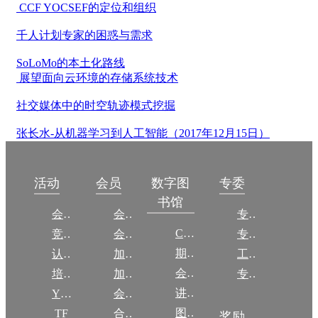
CCF YOCSEF的定位和组织
千人计划专家的困惑与需求
SoLoMo的本土化路线
展望面向云环境的存储系统技术
社交媒体中的时空轨迹模式挖掘
张长水-从机器学习到人工智能（2017年12月15日）
数字图
活动
会员
专委
书馆
会议
会员简介
专委简介
CCCF
竞赛
会员权益
专委条例
期刊
认证
加入CCF
工作问答
会议
培训
加入CCF
专委名单
讲稿
YOCSEF
会员交费
图集
TF
合作伙伴
奖励