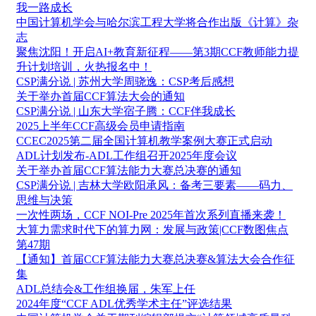
我一路成长
中国计算机学会与哈尔滨工程大学将合作出版《计算》杂
志
聚焦沈阳！开启AI+教育新征程——第3期CCF教师能力提
升计划培训，火热报名中！
CSP满分说 | 苏州大学周骁逸：CSP考后感想
关于举办首届CCF算法大会的通知
CSP满分说 | 山东大学宿子腾：CCF伴我成长
2025上半年CCF高级会员申请指南
CCEC2025第二届全国计算机教学案例大赛正式启动
ADL计划发布-ADL工作组召开2025年度会议
关于举办首届CCF算法能力大赛总决赛的通知
CSP满分说 | 吉林大学欧阳承风：备考三要素——码力、
思维与决策
一次性两场，CCF NOI-Pre 2025年首次系列直播来袭！
大算力需求时代下的算力网：发展与政策|CCF数图焦点
第47期
【通知】首届CCF算法能力大赛总决赛&算法大会合作征
集
ADL总结会&工作组换届，朱军上任
2024年度“CCF ADL优秀学术主任”评选结果