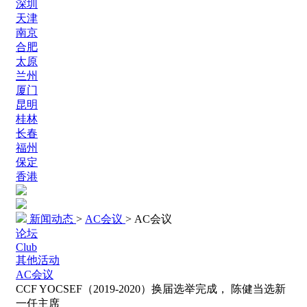
深圳
天津
南京
合肥
太原
兰州
厦门
昆明
桂林
长春
福州
保定
香港
新闻动态
>
AC会议
>
AC会议
论坛
Club
其他活动
AC会议
CCF YOCSEF（2019-2020）换届选举完成， 陈健当选新
一任主席