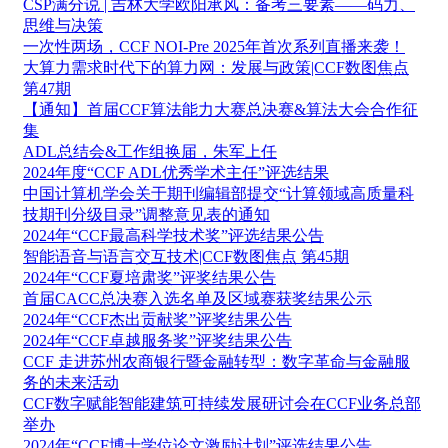
CSP满分说 | 吉林大学欧阳承风：备考三要素——码力、
思维与决策
一次性两场，CCF NOI-Pre 2025年首次系列直播来袭！
大算力需求时代下的算力网：发展与政策|CCF数图焦点
第47期
【通知】首届CCF算法能力大赛总决赛&算法大会合作征
集
ADL总结会&工作组换届，朱军上任
2024年度“CCF ADL优秀学术主任”评选结果
中国计算机学会关于期刊编辑部提交“计算领域高质量科
技期刊分级目录”调整意见表的通知
2024年“CCF最高科学技术奖”评选结果公告
智能语音与语言交互技术|CCF数图焦点 第45期
2024年“CCF夏培肃奖”评奖结果公告
首届CACC总决赛入选名单及区域赛获奖结果公示
2024年“CCF杰出贡献奖”评奖结果公告
2024年“CCF卓越服务奖”评奖结果公告
CCF 走进苏州农商银行暨金融转型：数字革命与金融服
务的未来活动
CCF数字赋能智能建筑可持续发展研讨会在CCF业务总部
举办
2024年“CCF博士学位论文激励计划”评选结果公告