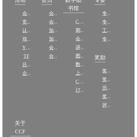
数字图
活动
会员
专委
书馆
会议
会员简介
专委简介
CCCF
竞赛
会员权益
专委条例
期刊
认证
加入CCF
工作问答
会议
培训
加入CCF
专委名单
讲稿
YOCSEF
会员交费
图集
TF
合作伙伴
奖励
数图编审委员会
吕梁振兴
奖励动态
上传/发布作品
企智会
奖励目录
CCF DL Focus
历年获奖名单
订阅《计算》
奖项推荐
评奖条例
关于
CCF