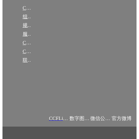
CCF简介
组织机构
规章
服务项目
CCF大事记
CCF创建60周年
联系我们
CCFLink APP
数字图书馆
微信公众号
官方微博