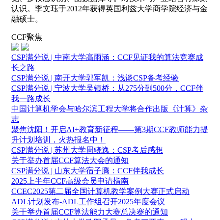
认识。李文珏于2012年获得英国利兹大学商学院经济与金
融硕士。
CCF聚焦
CSP满分说 | 中南大学高雨涵：CCF见证我的算法竞赛成
长之路
CSP满分说 | 南开大学郭军凯：浅谈CSP备考经验
CSP满分说 | 宁波大学吴镇桥：从275分到500分，CCF伴
我一路成长
中国计算机学会与哈尔滨工程大学将合作出版《计算》杂
志
聚焦沈阳！开启AI+教育新征程——第3期CCF教师能力提
升计划培训，火热报名中！
CSP满分说 | 苏州大学周骁逸：CSP考后感想
关于举办首届CCF算法大会的通知
CSP满分说 | 山东大学宿子腾：CCF伴我成长
2025上半年CCF高级会员申请指南
CCEC2025第二届全国计算机教学案例大赛正式启动
ADL计划发布-ADL工作组召开2025年度会议
关于举办首届CCF算法能力大赛总决赛的通知