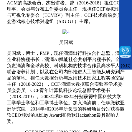
ACM的高级会员、杰出讲者。曾（2016-2018）担任CCF
理事、会员与分布工作委员会主任。现担任CCF虚拟现实
与可视化专委会（TCVRV）副主任，CCF技术前沿委员
会游戏核心技术兴趣组（SIG-GT）主席。
吴国斌
吴国斌，博士，PMP，现任滴滴出行科技合作总监，滴滴
企业科协秘书长，滴滴AI赋能社会共创平台秘书长。全面
CCFLink下载
负责滴滴和全球高校、科研机构的技术合作及高水平人才
论坛
联合培养计划，以及在公司内部推进人工智能从研究到产
品的落地。担任大数据分析与应用技术国家工程实验室副
主任（2018-2022），CCF-滴滴大数据联合实验室学术委
员会委员，CCF青年计算机科技论坛总部学术秘书
（2018-2019）。2003年和2008年分别获得中国科技大学
工学学士学位和工学博士学位。加入滴滴前，任职微软亚
洲研究院，2014年和2016年所负责的科研项目分别获得微
软CEO颁发的Ability Award和微软Hackathon最具影响力
奖。