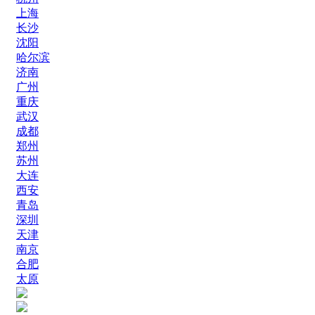
上海
长沙
沈阳
哈尔滨
济南
广州
重庆
武汉
成都
郑州
苏州
大连
西安
青岛
深圳
天津
南京
合肥
太原