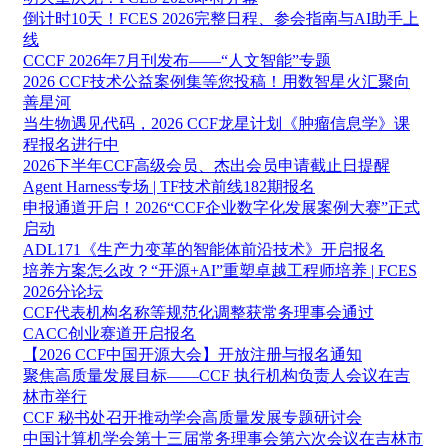
倒计时10天！FCES 2026完整日程、参会指南与AI助手上
线
CCCF 2026年7月刊发布——“人文智能”专题
2026 CCF技术公益案例集等您投稿！用数智星火汇聚向
善星河
当生物遇见代码，2026 CCF龙星计划《肿瘤信息学》课
程报名进行中
2026下半年CCF高级会员、杰出会员申请截止日提醒
Agent Harness专场 | TF技术前线182期报名
申报通道开启！2026“CCF企业数字化发展案例大赛”正式
启动
ADL171《生产力变革的智能体前沿技术》开启报名
培养方案怎么改？“开源+AI”重塑卓越工程师培养 | FCES
2026分论坛
CCF代表机构名称等规范化调整获常务理事会通过
CACC创业赛道开启报名
【2026 CCF中国开源大会】开放注册与报名通知
聚焦高质量发展目标——CCF 执行机构负责人会议在吉
林市举行
CCF 秘书处召开推动学会高质量发展专题研讨会
中国计算机学会第十三届常务理事会第六次会议在吉林市