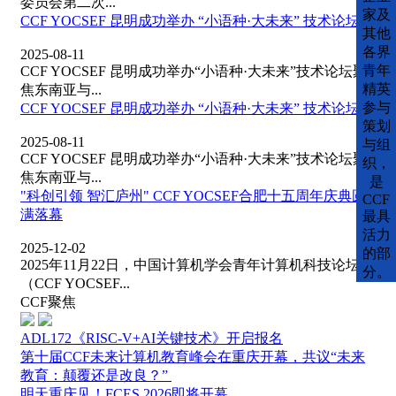
委员会第二次...
家及
CCF YOCSEF 昆明成功举办 “小语种·大未来” 技术论坛
其他
各界
2025-08-11
青年
CCF YOCSEF 昆明成功举办“小语种·大未来”技术论坛聚
精英
焦东南亚与...
参与
CCF YOCSEF 昆明成功举办 “小语种·大未来” 技术论坛
策划
2025-08-11
与组
CCF YOCSEF 昆明成功举办“小语种·大未来”技术论坛聚
织，
焦东南亚与...
是
"科创引领 智汇庐州" CCF YOCSEF合肥十五周年庆典圆
CCF
满落幕
最具
活力
2025-12-02
的部
2025年11月22日，中国计算机学会青年计算机科技论坛
分。
（CCF YOCSEF...
CCF聚焦
ADL172《RISC-V+AI关键技术》开启报名
第十届CCF未来计算机教育峰会在重庆开幕，共议“未来
教育：颠覆还是改良？” ​
​明天重庆见！FCES 2026即将开幕