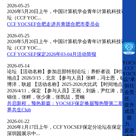
2026-05-25
2026年5月20日上午，中国计算机学会青年计算机科技论
坛（CCF YOC...
CCF YOCSEF合肥走进共青团合肥市委员会
2026-05-25
2026年5月20日上午，中国计算机学会青年计算机科技论
坛（CCF YOC...
CCF YOCSEF保定2026年03-04月活动简报
CCFLink下载
YOCS
2026-05-14
CCF
论坛 【活动名称】参加总部特别论坛：养虾者说 【时间
YOCS
地点】2026/3/15，北京 【参与人员】张畔，冯士恩，杨
以“承
博洋，耿超 【活动名称】2025-2026大比武 【时间地点】
担社
2026/4/11，保定 【参与人员】王祝，刘扬，尹红涛，彭
会责
锦佳，张畔，张少康，张凯喆，贾楠
任、
共启新程，预热新篇：YOCSEF保定换届预热暨第二期破
提升
界共生Club
成员
能
2026-01-22
力、
2026年1月17日上午，CCF YOCSEF保定分论坛在保定市
促进
深圳园展示中...