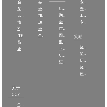
会议
会员简介
专委简介
CCCF
竞赛
会员权益
专委条例
期刊
认证
加入CCF
工作问答
会议
培训
加入CCF
专委名单
讲稿
YOCSEF
会员交费
图集
TF
合作伙伴
奖励
数图编审委员会
吕梁振兴
奖励动态
上传/发布作品
企智会
奖励目录
CCF DL Focus
历年获奖名单
订阅《计算》
奖项推荐
评奖条例
关于
CCF
CCF简介