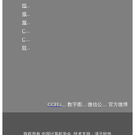
组织机构
规章
服务项目
CCF大事记
CCF创建60周年
联系我们
CCFLink APP
数字图书馆
微信公众号
官方微博
版权所有 中国计算机学会 技术支持：泽元软件