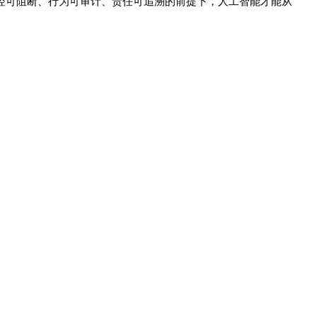
控可阻断、行为可审计、责任可追溯的前提下，人工智能才能从