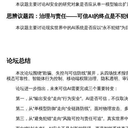
AI
本议题主要讨论
安全的研究对象是否应从单一模型输出扩
思辨议题四：治理与责任
——
可信
AI
的终点是不犯
AI
“
”
本议题主要讨论现实世界中的
系统是否应以
永不犯错
为
论坛总结
“
”
本次论坛围绕
欺骗、失控与可信防线
展开，从四场技术报
模态可靠性、智能体行为控制、移动端权限治理、隐私透明、审
AI
论坛进一步指出，未来可信
需要完成三个重要转变：
“
”
“
”
AI
第一，从
输出安全
走向
行为安全
。
是否可信，不仅取
“
”
“
”
第二，从
单模型防御
走向
全链路防线
。面对物理攻击、
“
”
“
”
第三，从
避免犯错
走向
风险可控与责任可追
。真实世界