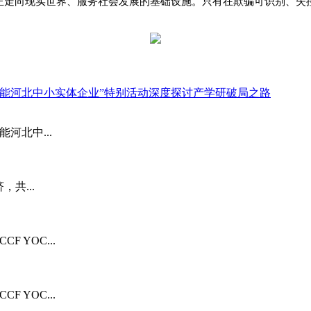
正走向现实世界、服务社会发展的基础设施。只有在欺骗可识别、失
准赋能河北中小实体企业”特别活动深度探讨产学研破局之路
河北中...
共...
 YOC...
 YOC...