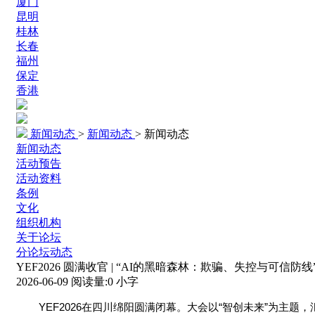
厦门
昆明
桂林
长春
福州
保定
香港
新闻动态
>
新闻动态
>
新闻动态
新闻动态
活动预告
活动资料
条例
文化
组织机构
关于论坛
分论坛动态
YEF2026 圆满收官 | “AI的黑暗森林：欺骗、失控与可信
2026-06-09
阅读量:
0
小字
YEF2026
“
”
在四川绵阳圆满闭幕。大会以
智创未来
为主题，