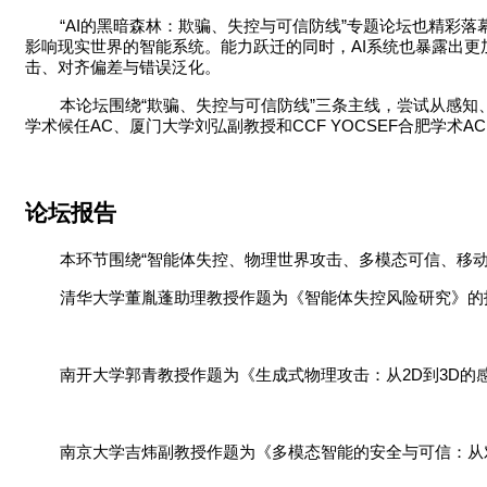
“AI
”
的黑暗森林：欺骗、失控与可信防线
专题论坛也精彩落
AI
影响现实世界的智能系统。能力跃迁的同时，
系统也暴露出更
击、对齐偏差与错误泛化。
“
”
本论坛围绕
欺骗、失控与可信防线
三条主线，尝试从感知
AC
CCF YOCSEF
AC
学术候任
、厦门大学刘弘副教授和
合肥学术
论坛报告
“
本环节围绕
智能体失控、物理世界攻击、多模态可信、移
清华大学董胤蓬助理教授作题为《智能体失控风险研究》的
2D
3D
南开大学郭青教授作题为《生成式物理攻击：从
到
的
南京大学吉炜副教授作题为《多模态智能的安全与可信：从