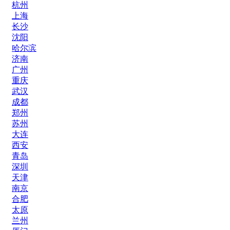
杭州
上海
长沙
沈阳
哈尔滨
济南
广州
重庆
武汉
成都
郑州
苏州
大连
西安
青岛
深圳
天津
南京
合肥
太原
兰州