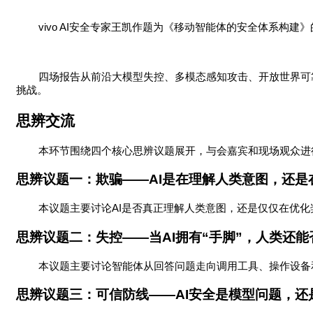
vivo AI
安全专家王凯作题为《移动智能体的安全体系构建》
四场报告从前沿大模型失控、多模态感知攻击、开放世界可
挑战。
思辨交流
本环节围绕四个核心思辨议题展开，与会嘉宾和现场观众进
思辨议题一：欺骗
——AI
是在理解人类意图，还是
AI
本议题主要讨论
是否真正理解人类意图，还是仅仅在优化
思辨议题二：失控
——
当
AI
拥有
“
手脚
”
，人类还能
本议题主要讨论智能体从回答问题走向调用工具、操作设备
思辨议题三：可信防线
——AI
安全是模型问题，还