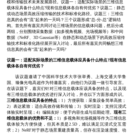
模和传输技术未来发展路径。议题一：
适配实际场景的三维信息
载体应具备什么特点
?
现有信息载体各自有何优劣？
议题二：静态
或动态场景高效压缩传输的技术和标准化路径。议题三：三维信
息真的会有
“流”起来的一天吗？三个议题形成“总
-
分
-
总”逻辑结
构。首先所有嘉宾共同讨论三维场景的信息载体问题，然后分成
两组，分别围绕采集数据（如多视角视频、光场视频等）和中间
数据（
NeRF
、
3D Gaussian
等）在静态和动态场景下的高效压缩传
输技术和标准化路径展开深入讨论，最后所有嘉宾共同畅想三维
信息真的会有“流”起来的一天吗
?
议题一：
适配实际场景的三维信息载体应具备什么特点
?
现有信息
载体各自有何优劣？
该议题邀请了中国科学技术大学张举勇、上海交通大学鲁
国、臻像光电高超作为特邀嘉宾，由他们为议题一做引导发言。
在该议题下，嘉宾们针对三维信息载体应该具备的特点，以及现
有三维信息载体的优劣进行深入讨论，并在以下方面形成共识。
三维信息载体应具备的特点
：
1
）方便获取：采集设备简单高效；
2
）表达紧致：适合高效存储和传输；
3
）实时渲染：支持沉浸式
体验实时呈现；
4
）编辑友好：便于内容生成与后期处理。
现有三
维信息载体的优势和不足：
1
）多视角和光场视频等作为三维信息
载体较为方便快捷，但其本质是
2.5D
，难以满足沉浸式交互需
求；
2
）
NeRF
对于静态场景重建质量高，但存在渲染速度慢、动