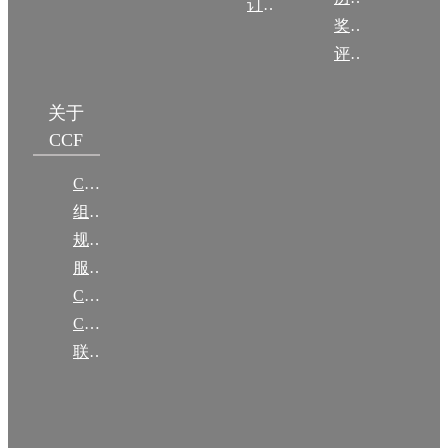
订阅《计算》
奖项推荐
评奖条例
关于
CCF
CCF简介
组织机构
规章
服务项目
CCF大事记
CCF创建60周年
联系我们