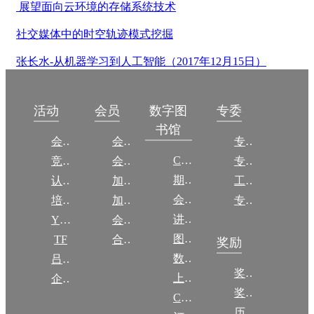
展望面向云环境的存储系统技术
社交媒体中的时空轨迹模式挖掘
张长水-从机器学习到人工智能（2017年12月15日）
数字图
活动
会员
专委
书馆
会议
会员简介
专委简介
CCCF
竞赛
会员权益
专委条例
期刊
认证
加入CCF
工作问答
会议
培训
加入CCF
专委名单
讲稿
YOCSEF
会员交费
图集
TF
合作伙伴
奖励
数图编审委员会
吕梁振兴
奖励动态
上传/发布作品
企智会
奖励目录
CCF DL Focus
历年获奖名单