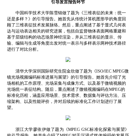
引导发言报告环节
中国科学技术大学陈雪锦做了题为《三维表征的未来：统一
还是多样？》的引导报告。她首先从传统计算机图形学的角度回
顾了三维表征技术发展脉络。然后，重点阐述了基于显式几何表
达与运动表达相关的研究进展，包括自监督物体表面网格重建和
基于层级结构的动态场景神经渲染，并从三维表征的显示、传
输、编辑与生成等角度出发对统一表示与多样表示两种技术路径
进行了对比分析。
清华大学深圳国际研究生院金欣做了题为《
ISO/IEC MPEG
微
镜光场视频编码标准进展与展望》的引导报告。她首先介绍了光
场相机的工作原理、光场采集与成像方式、以及基于微镜视频的
光场统一表征结构。随后，重点阐述了微镜视频编码在
MPEG
的
标准化历程，涵盖应用场景、技术需求、数据集与评估方法、压
缩架构、以及性能评价，并对后续的标准化工作计划进行了展
望。
浙江大学廖依伊做了题为《
MPEG GSC
标准化探索与展望》
的引导报告。她首先介绍了
MPEG
对于沉浸式媒体编码的发展历