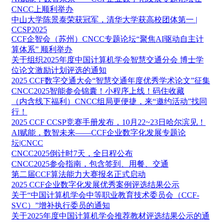
CNCC上顺利举办
中山大学陈景泰荣获冠军，清华大学获高校团体第一 |
CCSP2025
CCF企智会（苏州）CNCC专题论坛“聚焦AI驱动自主计
算体系” 顺利举办
关于组织2025年度中国计算机学会智慧交通分会 博士学
位论文激励计划评选的通知
2025 CCF数字交通大会“智慧交通年度优秀学术论文”征集
CNCC2025智能参会锦囊！小程序上线！码住收藏
（内含线下福利）CNCC组局更便捷，来“邀约活动”找同
行！
2025 CCF CCSP竞赛手册发布，10月22~23日哈尔滨见！
AI赋能，数智未来——CCF企业数字化发展专题论
坛|CNCC
CNCC2025倒计时7天，全日程公布
CNCC2025参会指南，包含签到、用餐、交通
第二届CCF算法能力大赛报名正式启动
2025 CCF企业数字化发展优秀案例评选结果公示
关于“中国计算机学会中等职业教育技术委员会（CCF-
SVC）”增补执行委员的通知
关于2025年度中国计算机学会推荐教材评选结果公示的通