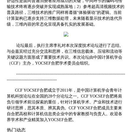
舒适性
是面向普通消费者应用成功的关键，
中间环节的编码与传
输技术终将逐步突破并实现成熟落地
；
2
）参考超高清视频技术的
普及路径，三维技术的推广同样将遵循“体验驱动”的逻辑。当前
计算架构已逐步支持三维数据处理，未来随着显示技术的迭代升
级，三维内容的常态化呈现具备扎实的发展基础。
论坛最后，执行主席
李礼
对
本次深度技术
论坛进行
了
总结
。
与会嘉宾经过充分交流和思辨，在三维信息载体、压缩和流动等
关键议题方面形成了重要技术共识
。
本次论坛由中国计算机学会
（
CCF
）主办，
YOCSEF
合肥学术委员会组织。
--------------------------------------------------------------------------
----------------------------------
CCF YOCSEF
合肥成立于
2011
年，是中国计算机学会青年计
算机科技论坛在全国的
28
个分论坛之一。
CCF YOCSEF
合肥将肩
负引领学术前沿探索的重任，针对计算机学术、产业和技术进行
研讨思辨，思其本质、辨其真伪。
CCF YOCSEF
合肥成员主要来
自合肥高校和计算机信息类企业中的专家教授与负责人。欢迎各
界学术和产业精英加入
YOCSEF
合肥。
热门动态