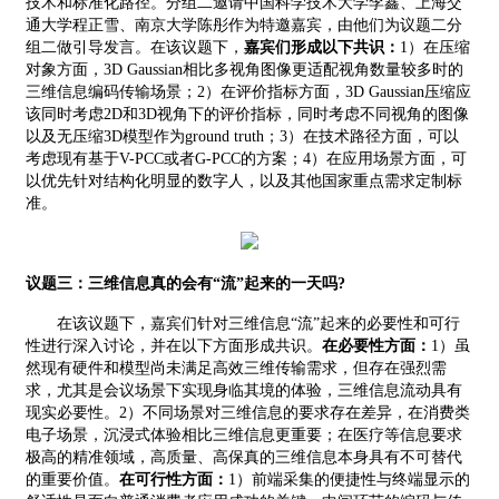
技术和标准化路径。分组二邀请中国科学技术大学李鑫、上海交
通大学程正雪、南京大学陈彤作为特邀嘉宾，由他们为议题二分
组二做引导发言。在该议题下，
嘉宾们形成以下共识：
1
）在压缩
对象方面，
3D Gaussian
相比多视角图像更适配视角数量较多时的
三维信息编码传输场景；
2
）在评价指标方面，
3D Gaussian
压缩应
该同时考虑
2D
和
3D
视角下的评价指标，同时考虑不同视角的图像
以及无压缩
3D
模型作为
ground truth
；
3
）在技术路径方面，可以
考虑现有基于
V-PCC
或者
G-PCC
的方案；
4
）在应用场景方面，可
以优先针对结构化明显的数字人，以及其他国家重点需求定制标
准。
议题三：三维信息真的会有
“流”起来的一天吗
?
在该议题下，嘉宾们针对三维信息
“流”起来的必要性和可行
性进行深入讨论，并在以下方面形成共识。
在必要性方面：
1
）虽
然现有硬件和模型尚未满足高效三维传输需求，但存在强烈需
求，尤其是会议场景下实现身临其境的体验，三维信息流动具有
现实必要性。
2
）不同场景对三维信息的要求存在差异，在消费类
电子场景，沉浸式体验相比三维信息更重要；在医疗等信息要求
极高的精准领域，
高质量、高保真的三维信息本身具有不可替代
的重要价值
。
在可行性方面：
1
）
前端采集的便捷性与终端显示的