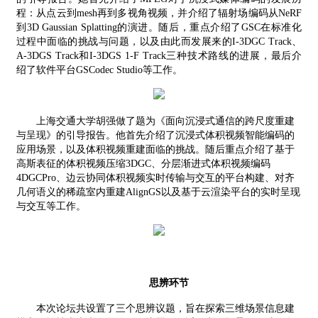
程：从点云到
mesh
再到多视角视频，并介绍了辐射场编码从
NeRF
到
3D Gaussian Splatting
的演进。随后，重点介绍了
GSC
在标准化
过程中面临的挑战与问题，以及由此而发展来的
I-3DGC Track
、
A-3DGS Track
和
I-3DGS 1-F Track
三种技术路线的进展，最后介
绍了软件平台
GSCodec Studio
等工作。
上海交通大学胡强做了题为《面向沉浸式通信的跨尺度重建
与呈现》的引导报告。他首先介绍了沉浸式体积视频智能编码的
应用场景，以及体积视频重建面临的挑战。随后重点介绍了基于
高斯表征的体积视频压缩
3DGC
、分层渐进式体积视频编码
4DGCPro
、边云协同体积视频实时传输与交互的平台构建、对齐
几何语义的稀疏室内重建
AlignGS
以及基于云渲染平台的实时呈现
与交互等工作。
思辨环节
本次论坛共设置了三个思辨议题，旨在探索三维场景信息建