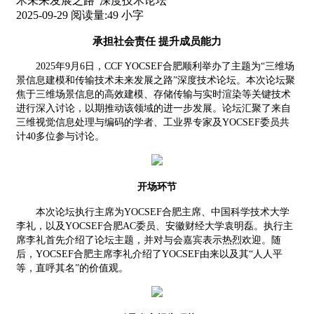
术未来发展之路”深度技术论坛
2025-09-29
阅读量:
49
小字
承担社会责任
提升成员能力
2
02
5
年
9
月
6
日，
CCF
YOCSEF
合肥顺利举办了主题为“三维场
景信息建模和传输技术未来发展之路”深度技术论坛。本次论坛聚
焦于三维场景信息的高效建模、存储传输与实时渲染等关键技术
进行深入讨论，以期推动该领域的进一步发展。论坛汇聚了来自
三维视觉信息处理与编码的学者、工业界专家及
YOCSEF
委员共
计
4
0
多位参与讨论。
开场环节
本次论坛执行主席为
YOCSEF
合肥主席、中国科学技术大学
李礼，以及
YOCSEF
合肥
AC
委员、安徽财经大学袁明磊。执行主
席李礼首先介绍了论坛主题，并对与会嘉宾表示热烈欢迎。随
后，
YOCSEF
合肥主席李礼介绍了
YOCSEF
由来以及其“人人平
等，直呼其名”的价值观。