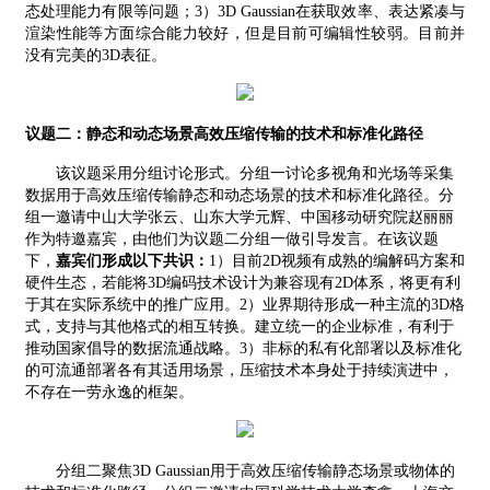
态处理能力有限等问题；
3
）
3D Gaussian
在获取效率、表达紧凑与
渲染性能等方面综合能力较好，但是目前可编辑性较弱。目前并
没有完美的
3D
表征。
议题二：静态和动态场景高效压缩传输的技术和标准化路径
该议题采用分组讨论形式。分组一讨论多视角和光场等采集
数据用于高效压缩传输静态和动态场景的技术和标准化路径。分
组一邀请中山大学张云、山东大学元辉、中国移动研究院赵丽丽
作为特邀嘉宾，由他们为议题二分组一做引导发言。在该议题
下，
嘉宾们形成以下共识：
1
）目前
2D
视频有成熟的编解码方案和
硬件生态，若能将
3D
编码技术设计为兼容现有
2D
体系
，将更有利
于其在实际系统中的推广应用
。
2
）业界期待形成一种主流的
3D
格
式，支持与其他格式的相互转换。建立统一的企业标准，有利于
推动国家倡导的数据流通战略。
3
）非标的私有化部署以及标准化
的可流通部署各有其适用场景，压缩技术本身处于持续演进中，
不存在一劳永逸的框架。
分组二聚焦
3D Gaussian
用于高效压缩传输静态场景或物体的