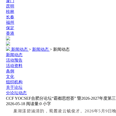
厦门
昆明
桂林
长春
福州
保定
香港
新闻动态
>
新闻动态
>
新闻动态
新闻动态
活动预告
活动资料
条例
文化
组织机构
关于论坛
分论坛动态
CCF YOCSEF合肥分论坛“霸都思想荟” 暨2026-2027年
2026-05-18
阅读量:
0
小字
巢湖漾碧涵清韵，蜀麓凌云毓俊才。
2026
年
5
月
9
日