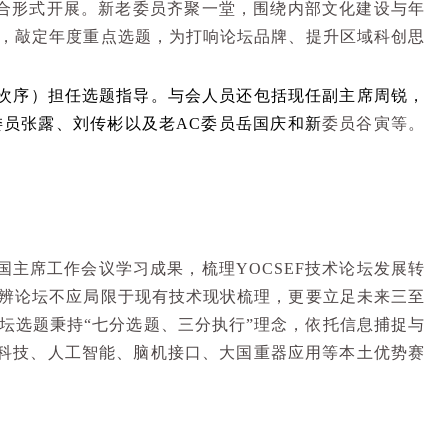
合形式开展。新老委员齐聚一堂，围绕内部文化建设与年
，敲定年度重点选题，为打响论坛品牌、提升区域科创思
次序）担任选题指导。与会人员还包括现任副主席周锐，
委员张露、刘传彬
以及
老
AC
委员岳国庆
和新
委员谷寅等。
国主席工作会议学习成果，梳理
YOCSEF
技术论坛发展转
辨论坛不应局限于现有技术现状梳理，更要立足未来三至
坛选题秉持
“
七分选题、三分执行
”
理念，依托信息捕捉与
科技、人工智能、脑机接口、大国重器应用等本土优势赛