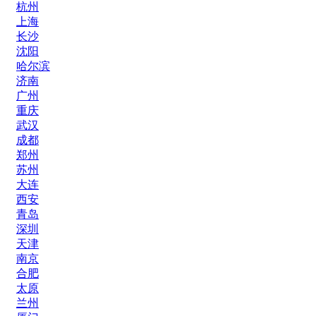
杭州
上海
长沙
沈阳
哈尔滨
济南
广州
重庆
武汉
成都
郑州
苏州
大连
西安
青岛
深圳
天津
南京
合肥
太原
兰州