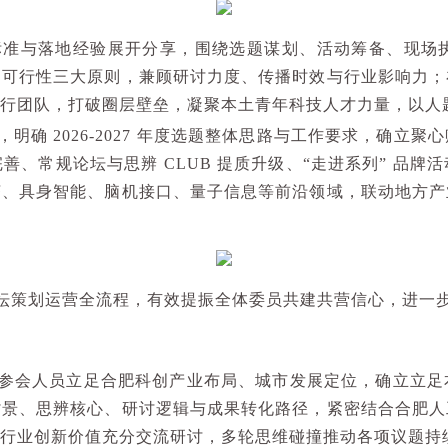
标准与落地经验展开分享，围绕选题谋划、活动筹备、现场
、可行性三大原则，兼顾研讨力度、传播时效与行业影响力；
行团队，打破圈层壁垒，凝聚本土青年科技人才力量，以人
，明确
2026-2027
年度选题整体思路与工作要求，确立聚心
完善、常规论坛与思辨
CLUB
提质升级、
“
走进系列
”
品牌活
济、具身智能、脑机接口、量子信息等前沿领域，联动地方产
坛策划运营全流程，有效提振全体委员共建共营信心，进一
参会人员立足合肥科创产业布局、城市发展定位，确立立足
背景、思辨核心、研讨逻辑与成果转化路径，紧密结合合肥人
行业创新价值充分交流研讨，多轮思维碰撞推动各项议题持