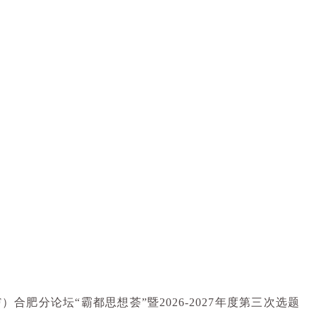
F
）合肥分论坛
“
霸都思想荟
”
暨
2026
-2027
年度第三次选题