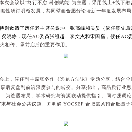
本次会议以
“
笃行不怠 科创赋能
”
为主题，采用线上
+
线下融
前瞻性研讨明晰发展，共同擘画合肥分论坛新一年度发展布局
特别邀请了历任老主席吴鑫坤、张高峰和吴昊（依任职先后
、况晓静，现任
AC
委员张祖超、李文杰和宋国磊，候任
AC
火相传、承前启后的重要作用。
会上，候任副主席张冬作《选题方法论》专题分享，结合全
从事后复盘到前沿深度参与的转变。分享指出，高品质行业思
系，为选题布局、学术研究与资源联动提供指引。同时强调论
需求与社会公共议题。并明确
YOCSEF
合肥需紧扣合肥量子