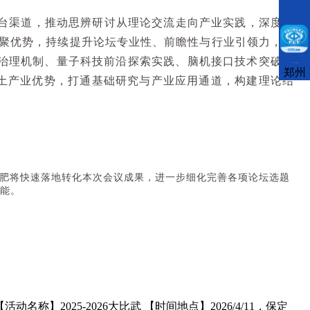
台渠道，推动思辨研讨从理论交流走向产业实践，深度贴
聚优势，持续提升论坛专业性、前瞻性与行业引领力，助
治理机制、量子科技前沿探索实践、脑机接口技术突破路
CCFLink下载
郑州
土产业优势，打通基础研究与产业应用通道，构建理论结
肥将快速落地转化本次会议成果，进一步细化完善各项论坛选题
能。
】2025-2026大比武 【时间地点】2026/4/11，保定