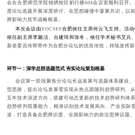
会在合肥师范学院锦绣校区躬行楼
604
会议室顺利召开。
度论坛选题开展深度研讨。在思想碰撞中凝聚共识，以
辨影响力筑牢战略根基。
本次会议由
YOCSEF
合肥候任主席何云飞主持。活动
候任副主席李颖洁、台建玮和张冬，候任学术秘书艾兵
新老委员传帮带作为合肥分论坛的优良传统，持续发挥薪
环节一
：
深学总部选题范式
夯实论坛策划根基
会议第一阶段聚焦分论坛长远发展与选题体系建设。
型思路，提出论坛发展需实现从热点跟随到趋势研判、
五年技术演进方向，搭建可动态更新的技术趋势研判体
趋势研判双重能力，精准识别技术发展风向、产业实际
道，打造具备合肥辨识度、全国影响力的前沿思辨议题。