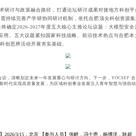
术研讨与政策融合路径，打通论坛研讨成果对接地方科创平
，需持续完善产学研协同研讨机制，依托合肥顶尖科创资源集
最终确定
2026-2027
年度五大核心主推论坛议题：大模型安全
应用。五大议题紧扣国家科技战略、前沿技术热点与合肥本
科创思辨活动开展夯实基础。
会议，清晰划定未来一年发展重心与研讨方向。下一步，
YOCSEF
合
新时代实现高质量发展，为区域科创事业发展注入青年智慧与强劲动
6/3/15，北京 【参与人员】张畔，冯士恩，杨博洋，耿超 【活动名称