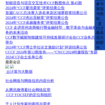
智能语音与语言交互技术|CCF数图焦点 第45期
参与
2024年“CCF夏培肃奖”评奖结果公告
策划
首届CACC总决赛入选名单及区域赛获奖结果公示
与组
2024年“CCF杰出贡献奖”评奖结果公告
织，
2024年“CCF卓越服务奖”评奖结果公告
是
CCF 走进苏州农商银行暨金融转型：数字革命与金融服
CCF
务的未来活动
最具
CCF数字赋能智能建筑可持续发展研讨会在CCF业务总部
活力
举办
的部
2024年“CCF博士学位论文激励计划”评选结果公告
分。
CCCF 2024年第12期发布——“CNCC2024特邀报告”专题
2024CCF会士名单公布
最新会议
云计算与大数据
社会网络与网络信息内容分析
从腾讯微博看社会网络应用
CCF YOCSEF的定位和组织
千人计划专家的困惑与需求