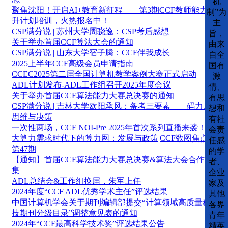
机
聚焦沈阳！开启AI+教育新征程——第3期CCF教师能力提
制”为
升计划培训，火热报名中！
主
CSP满分说 | 苏州大学周骁逸：CSP考后感想
旨，
关于举办首届CCF算法大会的通知
由来
CSP满分说 | 山东大学宿子腾：CCF伴我成长
自全
2025上半年CCF高级会员申请指南
国有
CCEC2025第二届全国计算机教学案例大赛正式启动
激
ADL计划发布-ADL工作组召开2025年度会议
情、
关于举办首届CCF算法能力大赛总决赛的通知
有思
CSP满分说 | 吉林大学欧阳承风：备考三要素——码力、
想和
思维与决策
有社
一次性两场，CCF NOI-Pre 2025年首次系列直播来袭！
会责
大算力需求时代下的算力网：发展与政策|CCF数图焦点
任感
第47期
的学
【通知】首届CCF算法能力大赛总决赛&算法大会合作征
者、
集
企业
ADL总结会&工作组换届，朱军上任
家及
2024年度“CCF ADL优秀学术主任”评选结果
其他
中国计算机学会关于期刊编辑部提交“计算领域高质量科
各界
技期刊分级目录”调整意见表的通知
青年
2024年“CCF最高科学技术奖”评选结果公告
精英