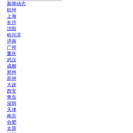
新闻动态
杭州
上海
长沙
沈阳
哈尔滨
济南
广州
重庆
武汉
成都
郑州
苏州
大连
西安
青岛
深圳
天津
南京
合肥
太原