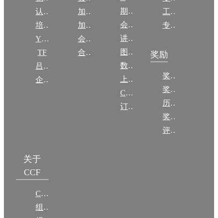
期刊
认证
加入CCF
工作问答
会议
培训
加入CCF
专委名单
讲稿
YOCSEF
会员交费
图集
TF
合作伙伴
奖励
数图编审委员会
吕梁振兴
奖励动态
上传/发布作品
企智会
奖励目录
CCF DL Focus
历年获奖名单
订阅《计算》
奖项推荐
评奖条例
关于
CCF
CCF简介
组织机构