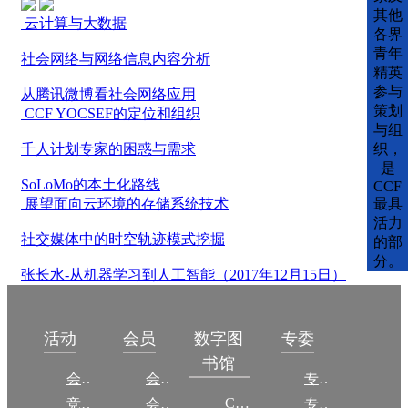
其他
云计算与大数据
各界
青年
社会网络与网络信息内容分析
精英
参与
从腾讯微博看社会网络应用
策划
CCF YOCSEF的定位和组织
与组
千人计划专家的困惑与需求
织，
是
SoLoMo的本土化路线
CCF
展望面向云环境的存储系统技术
最具
活力
社交媒体中的时空轨迹模式挖掘
的部
分。
张长水-从机器学习到人工智能（2017年12月15日）
数字图
活动
会员
专委
书馆
会议
会员简介
专委简介
CCCF
竞赛
会员权益
专委条例