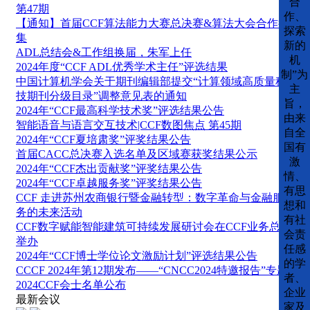
合
第47期
作、
【通知】首届CCF算法能力大赛总决赛&算法大会合作征
探索
集
新的
ADL总结会&工作组换届，朱军上任
机
2024年度“CCF ADL优秀学术主任”评选结果
制”为
中国计算机学会关于期刊编辑部提交“计算领域高质量科
主
技期刊分级目录”调整意见表的通知
旨，
2024年“CCF最高科学技术奖”评选结果公告
由来
智能语音与语言交互技术|CCF数图焦点 第45期
自全
2024年“CCF夏培肃奖”评奖结果公告
国有
首届CACC总决赛入选名单及区域赛获奖结果公示
激
2024年“CCF杰出贡献奖”评奖结果公告
情、
2024年“CCF卓越服务奖”评奖结果公告
有思
CCF 走进苏州农商银行暨金融转型：数字革命与金融服
想和
务的未来活动
有社
CCF数字赋能智能建筑可持续发展研讨会在CCF业务总部
会责
举办
任感
2024年“CCF博士学位论文激励计划”评选结果公告
的学
CCCF 2024年第12期发布——“CNCC2024特邀报告”专题
者、
2024CCF会士名单公布
企业
最新会议
家及