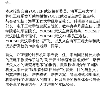
会。
本次报告会由YOCSEF 武汉荣誉委员、海军工程大学计
算机工程系贲可荣教授和YOCSE武汉副主席郑笛主持。
与会者包括：海军工程大学魏刚副校长、科研部马曲立副
部长，电子工程学院曹跃云院长、教科办卢丹露主任，理
学院姜礼平副院长、YOCSEF武汉主席吴黎兵、YOCSEF
武汉副主席李瑞轩、YOCSEF武汉AC委员王春枝、
YOCSEF武汉学术秘书严飞、以及来自海军工程大学和武
汉多所高校的70余名老师、同学。
首先，CCF理论计算机科学专委主任、来自国防科技大学
的殷建平教授作了题为“对开设‘钱学森创新拓展班’，培养
拔尖人才的研究与思考”的报告。殷教授详细介绍了国防
科技大学开设“钱学森创新拓展班”的背景、目的与意义，
对其培养目标、培养模式、培养方案、管理模式和组织机
构等进行了详细深入的阐述，还以自身的教学体会和与会
者分享了教研结合、人才培养的实际经验。