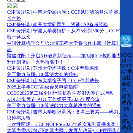
CSP满分说 | 中南大学高雨涵：CCF见证我的算法竞赛成
长之路
CSP满分说 | 南开大学郭军凯：浅谈CSP备考经验
CSP满分说 | 宁波大学吴镇桥：从275分到500分，CCF伴
我一路成长
中国计算机学会与哈尔滨工程大学将合作出版《计算》杂
志
CCFLink下载
YOCS
聚焦沈阳！开启AI+教育新征程——第3期CCF教师能力提
CCF
升计划培训，火热报名中！
YOCS
CSP满分说 | 苏州大学周骁逸：CSP考后感想
以“承
关于举办首届CCF算法大会的通知
担社
CSP满分说 | 山东大学宿子腾：CCF伴我成长
会责
2025上半年CCF高级会员申请指南
任、
CCEC2025第二届全国计算机教学案例大赛正式启动
提升
ADL计划发布-ADL工作组召开2025年度会议
成员
关于举办首届CCF算法能力大赛总决赛的通知
能
CSP满分说 | 吉林大学欧阳承风：备考三要素——码力、
力、
思维与决策
促进
一次性两场，CCF NOI-Pre 2025年首次系列直播来袭！
成员
大算力需求时代下的算力网：发展与政策|CCF数图焦点