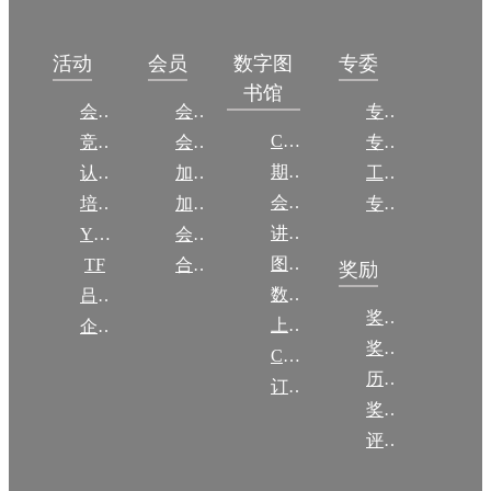
数字图
活动
会员
专委
书馆
会议
会员简介
专委简介
CCCF
竞赛
会员权益
专委条例
期刊
认证
加入CCF
工作问答
会议
培训
加入CCF
专委名单
讲稿
YOCSEF
会员交费
图集
TF
合作伙伴
奖励
数图编审委员会
吕梁振兴
奖励动态
上传/发布作品
企智会
奖励目录
CCF DL Focus
历年获奖名单
订阅《计算》
奖项推荐
评奖条例