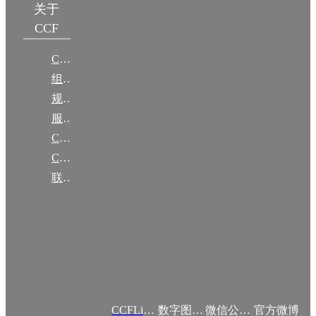
关于
CCF
CCF简介
组织机构
规章
服务项目
CCF大事记
CCF创建60周年
联系我们
CCFLink APP
数字图书馆
微信公众号
官方微博