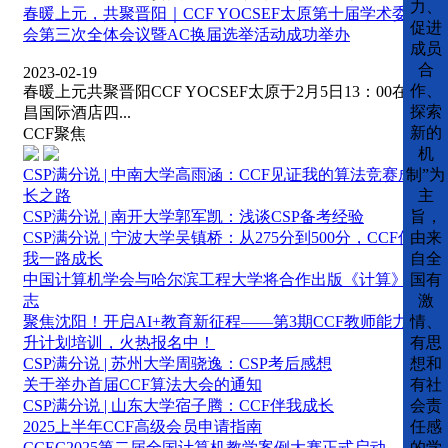
力、
春暖上元，共聚晋阳｜CCF YOCSEF太原第十届学术委员
促进
会第三次全体会议暨AC换届选举活动成功举办
成员
合
2023-02-19
作、
春暖上元共聚晋阳CCF YOCSEF太原于2月5日13：00在大
探索
昌国际酒店四...
新的
CCF聚焦
机
CSP满分说 | 中南大学高雨涵：CCF见证我的算法竞赛成
制”为
长之路
主
CSP满分说 | 南开大学郭军凯：浅谈CSP备考经验
旨，
CSP满分说 | 宁波大学吴镇桥：从275分到500分，CCF伴
由来
我一路成长
自全
中国计算机学会与哈尔滨工程大学将合作出版《计算》杂
国有
志
激
聚焦沈阳！开启AI+教育新征程——第3期CCF教师能力提
情、
升计划培训，火热报名中！
有思
CSP满分说 | 苏州大学周骁逸：CSP考后感想
想和
关于举办首届CCF算法大会的通知
有社
CSP满分说 | 山东大学宿子腾：CCF伴我成长
会责
2025上半年CCF高级会员申请指南
任感
CCEC2025第二届全国计算机教学案例大赛正式启动
的学