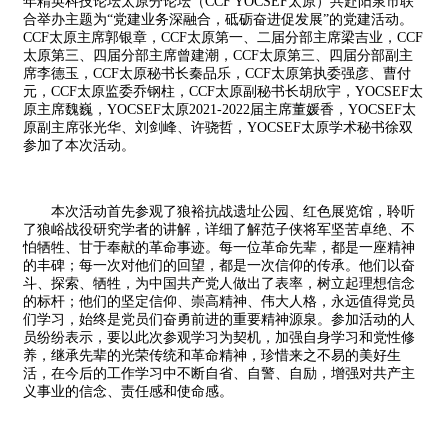
年精英科技论坛太原分论坛（CCF YOCSEF太原）共赴阳泉市联
合举办主题为“党建业务深融合，砥砺奋进促发展”的党建活动。
CCF太原主席郭银章，CCF太原第一、二届分部主席梁吉业，CCF
太原第三、四届分部主席曾建潮，CCF太原第三、四届分部副主
席李德玉，CCF太原秘书长秦品乐，CCF太原第执委强彦、曹付
元，CCF太原监委乔钢柱，CCF太原副秘书长胡欣宇，YOCSEF太
原主席魏巍，YOCSEF太原2021-2022届主席董媛香，YOCSEF太
原副主席张光华、刘剑峰、许骁哲，YOCSEF太原学术秘书徐双
参加了本次活动。
本次活动首先参观了狼裕抗战遗址公园、红色展览馆，聆听
了狼峪战役研究学者的讲解，详细了解范子侠将军坚苦卓绝、不
怕牺牲、甘于奉献的革命事迹。每一位革命先辈，都是一座精神
的丰碑；每一次对他们的回望，都是一次信仰的传承。他们以奋
斗、探索、牺牲，为中国共产党人做出了表率，树立起理想信念
的标杆；他们的坚定信仰、崇高精神、伟大人格，永远值得党员
们学习，始终是党员们奋勇前进的重要精神源泉。参加活动的人
员纷纷表示，要以此次参观学习为契机，加强自身学习和党性修
养，继承先辈的光荣传统和革命精神，珍惜来之不易的美好生
活，在今后的工作学习中不断自省、自警、自励，增强对共产主
义事业的信念、责任感和使命感。