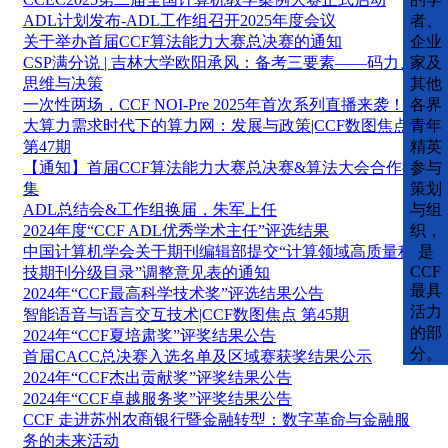
ADL计划发布-ADL工作组召开2025年度会议
者、
关于举办首届CCF算法能力大赛总决赛的通知
企业
CSP满分说 | 吉林大学欧阳承风：备考三要素——码力、
家及
思维与决策
其他
一次性两场，CCF NOI-Pre 2025年首次系列直播来袭！
各界
大算力需求时代下的算力网：发展与政策|CCF数图焦点
青年
第47期
精英
【通知】首届CCF算法能力大赛总决赛&算法大会合作征
参与
集
策划
ADL总结会&工作组换届，朱军上任
与组
2024年度“CCF ADL优秀学术主任”评选结果
织，
中国计算机学会关于期刊编辑部提交“计算领域高质量科
是
CCF
技期刊分级目录”调整意见表的通知
最具
2024年“CCF最高科学技术奖”评选结果公告
活力
智能语音与语言交互技术|CCF数图焦点 第45期
的部
2024年“CCF夏培肃奖”评奖结果公告
分。
首届CACC总决赛入选名单及区域赛获奖结果公示
2024年“CCF杰出贡献奖”评奖结果公告
2024年“CCF卓越服务奖”评奖结果公告
CCF 走进苏州农商银行暨金融转型：数字革命与金融服
务的未来活动