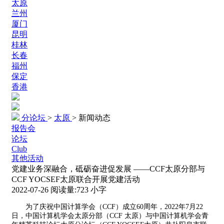
太原
兰州
厦门
昆明
桂林
长春
福州
保定
香港
分论坛
>
太原
>
新闻动态
报告会
论坛
Club
其他活动
党建业务深融合，砥砺奋进促发展 ——CCF太原分部与
CCF YOCSEF太原联合开展党建活动
2022-07-26
阅读量:
723
小字
为了庆祝中国计算学会（CCF）成立60周年，2022年7月22
日，中国计算机学会太原分部（CCF 太原）与中国计算机学会青