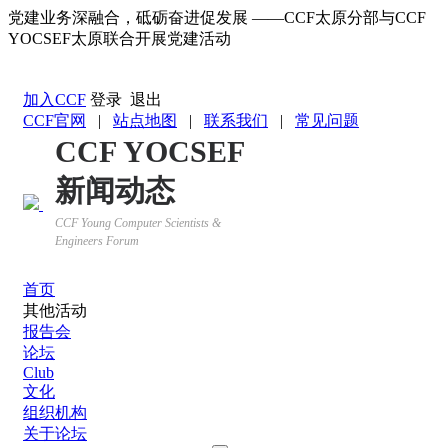
党建业务深融合，砥砺奋进促发展 ——CCF太原分部与CCF
YOCSEF太原联合开展党建活动
返回YOCSEF首页
加入CCF
登录
退出
CCF官网
|
站点地图
|
联系我们
|
常见问题
CCF YOCSEF
新闻动态
CCF Young Computer Scientists &
Engineers Forum
首页
其他活动
报告会
论坛
Club
文化
组织机构
关于论坛