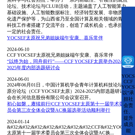
论坛、技术论坛与CLUB活动，主题涵盖了人工智能算力
基础设施、人工智能数据标注、经济转型发展、非物质文
化遗产保护等，为山西省乃至全国计算及相关领域的青年
科技工作者搭建了交流平台，创造了成长机会，也承担了
一定的社会责任。
YOCSEF太原祝兄弟姐妹端午安康、喜乐常伴
2024-06-10
CCF YOCSEF太原祝兄弟姐妹端午安康、喜乐常伴
“以终为始，同舟前行”——CCF YOCSEF太原举办2024-
2025年度内部选题研讨会
CCFLink下载
YOCS
2024-06-01
CCF
2024年06月01日，中国计算机学会青年计算机科技论坛太
YOCS
原分论坛（CCF YOCSEF太原）2024-2025内部选题研讨
以“承
会在长河信息股份有限公司会议室召开。
担社
初心如磐，赓续前行|CCF YOCSEF太原第十一届学术委
会责
员会第三次全体会议暨AC换届选举活动顺利举行
任、
提升
2024-01-14
成员
&#32;&#32;&#32;&#32;&#32;&#32;&#32;CCF&#32;YOCSEF
能
太原第十一届学术委员会第三次全体会议暨AC换...