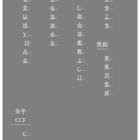
CCCF
竞赛
会员权益
专委条例
期刊
认证
加入CCF
工作问答
会议
培训
加入CCF
专委名单
讲稿
YOCSEF
会员交费
图集
TF
合作伙伴
奖励
数图编审委员会
吕梁振兴
奖励动态
上传/发布作品
企智会
奖励目录
CCF DL Focus
历年获奖名单
订阅《计算》
奖项推荐
评奖条例
关于
CCF
CCF简介