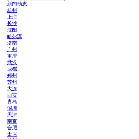
新闻动态
杭州
上海
长沙
沈阳
哈尔滨
济南
广州
重庆
武汉
成都
郑州
苏州
大连
西安
青岛
深圳
天津
南京
合肥
太原