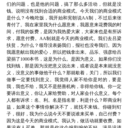
们的问题，也是他的问题，搞了那么多活动，但就是没
钱。说明没有找到合适的商业模式。今天我们的商业模式
是什么？今晚吃饭，我开始和宪朝说AA制，不过后来张
青付了。我在家里我为什么愿意来，我愿意来花费我的时
间，付我的饭费，是因为我热爱大家，大家来也是有所诉
求，愿意付费。AA制就是今天的商业模式。我们去吕梁
扶贫，为什么？领导没表扬我们，报社也没夸我们。因为
我愿意献出我的爱心，所以把钱拿出来。品乐、强彦给吕
梁捐了1000本书，这是为什么。是因为意义。如果你们没
找到钱，那是因为没把意义说出来，或者说是本来就没意
义，没意义的事做他干什么？那就歇着，关门，所以我们
做事一定要找到意义。我觉得人家不给你是对的，要是
我，我也不给，我又不是慈善机构，非得给你钱。你一定
要讲出意义，你让人家
给
赞助，对人家会什么意义。每个
人都有诉求：名、利。名是指名誉，利是什么？即商业利
益，如果这个事情你解决不了，就找不来钱。你碰到钉
子，很好，我为什么说今天不要说谁来买单，自己付费？
因为这是今天的商业模式。我认为，做活动就要收费。如
果没有人买单，那就是你这个编剧编的不好，演员没请