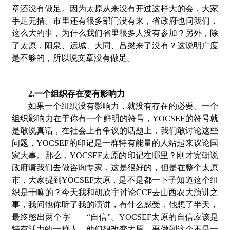
章还没有做足。因为太原从来没有开过这样大的会，大家
手足无措。市里还有很多部门没有来，省政府也问我们，
这么大的事，为什么我们省里很多人没有参加？另外，除
了太原，阳泉、运城、大同、吕梁来了没有？这说明广度
是不够的，所以说文章没有做足。
2.一个组织存在要有影响力
如果一个组织没有影响力，就没有存在的必要。一个
组织影响力在于你有一个鲜明的符号，YOCSEF的符号就
是敢说真话，在社会上有争议的话题上，我们敢讨论这些
问题，YOCSEF的印记是一群特有能量的人站起来议论国
家大事。那么，YOCSEF太原的印记在哪里？刚才宪朝说
政府请我们去做咨询专家，这是很好的，但是在整个太原
市，大家提到YOCSEF太原，是不是都一下子知道这个组
织是干嘛的？今天我和胡欣宇讨论CCF去山西农大演讲之
事，我问他你听了我的演讲，有什么感受，他想了半天，
最终憋出两个字——“自信”。YOCSEF太原的自信应该是
特有活力的一群人，他们想改变太原。要做到这个不是一