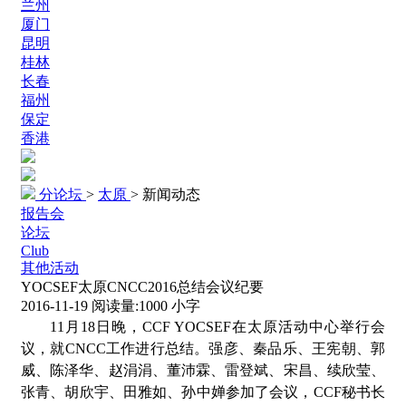
兰州
厦门
昆明
桂林
长春
福州
保定
香港
分论坛
>
太原
>
新闻动态
报告会
论坛
Club
其他活动
YOCSEF太原CNCC2016总结会议纪要
2016-11-19
阅读量:
1000
小字
11月18日晚，CCF YOCSEF在太原活动中心举行会
议，就CNCC工作进行总结。强彦、秦品乐、王宪朝、郭
威、陈泽华、赵涓涓、董沛霖、雷登斌、宋昌、续欣莹、
张青、胡欣宇、田雅如、孙中婵参加了会议，CCF秘书长