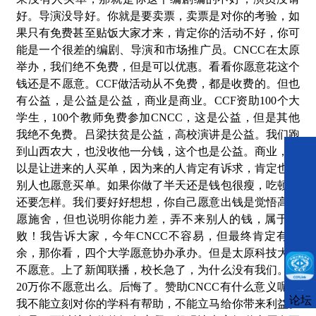
好。导演没导好。你就是要卖票，卖票是对你的考验，如
果只有免费甚至贴饭大家才来，肯定你的活动不好，你可
能是一个很差的编剧、导演和市场推广员。CNCC在太原
举办，我们绝不免费，但是可以优惠。看看你愿意花这个
钱还是不愿意。CCF做活动从不免费，都是收费的。但也
有公益，是公益是公益，商业是商业。CCF资助100个大
学生，100个教师免费参加CNCC，这是公益，但是其他
我绝不免费。吕梁扶贫是公益，高校演讲是公益。我们跑
到山西农大，也没收他一分钱，这个也是公益。商业，可
以是让进来的人买单，因为来的人肯定有诉求，肯定也有
别人也愿意买单。如果你做了半天还是钱包很瘦，吃顿饭
还要怎样。我们要好好想想，你自己愿意出钱是觉悟高，
愿施舍，但也说明你能力差，弄不来别人的钱，属于失
败！我告诉大家，今年CNCC不容易，但最终肯定有结
余，那你看，四个大学愿意协办承办。但是太原科技大学
不愿意。上了新闻联播，校长急了，为什么没有我们。那
20万你不愿意出么。后悔了。赞助CNCC有什么意义呢？
CCFLink下载
论坛
我不能立刻对你的学科有帮助，不能立马给你带来利益。