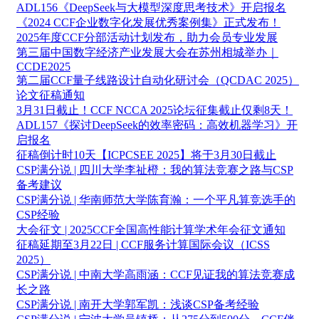
ADL156《DeepSeek与大模型深度思考技术》开启报名
《2024 CCF企业数字化发展优秀案例集》正式发布！
2025年度CCF分部活动计划发布，助力会员专业发展
第三届中国数字经济产业发展大会在苏州相城举办｜
CCDE2025
第二届CCF量子线路设计自动化研讨会（QCDAC 2025）
论文征稿通知
3月31日截止！CCF NCCA 2025论坛征集截止仅剩8天！
ADL157《探讨DeepSeek的效率密码：高效机器学习》开
启报名
征稿倒计时10天【ICPCSEE 2025】将于3月30日截止
CSP满分说 | 四川大学李祉橙：我的算法竞赛之路与CSP
备考建议
CSP满分说 | 华南师范大学陈育瀚：一个平凡算竞选手的
CSP经验
大会征文 | 2025CCF全国高性能计算学术年会征文通知
征稿延期至3月22日 | CCF服务计算国际会议（ICSS
2025）
CSP满分说 | 中南大学高雨涵：CCF见证我的算法竞赛成
长之路
CSP满分说 | 南开大学郭军凯：浅谈CSP备考经验