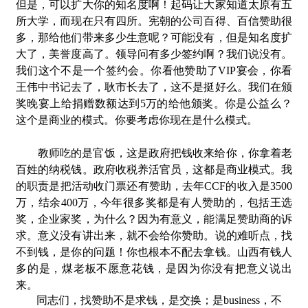
但是，可以扩大你的知名度啊！起码让大家知道太原有五
所大学，而现在只有四所。宪朝的公司百得、百信赞助很
多，那给他们带来多少生意呢？可能没有，但是知名度扩
大了，美誉度高了。领导问有多少签约啊？我们说没有。
我们这个不是一个签约会。你看他赞助了VIP宴会，你看
王伟中书记去了，耿市长去了，这不是挺好么。我们在颁
奖晚宴上给捐赠数额达到5万的给他颁奖。你是公益么？
这个是商业的模式。你要考虑你现在是什么模式。
教师吃的是官饭，这是政府把钱收来给你，你拿着老
百姓的纳税钱。政府收税养活官员，这都是商业模式。我
的职责是把活动收门票还有赞助，去年CCF的收入是3500
万，结余400万，今
年
很多奖都是有人赞助的，包括王选
奖，企业家奖，为什么？因为有意义，能满足赞助商的诉
求。意义没有讲出来，就不会给你赞助。说的难听点，找
不到钱，是你的问题！你也根本不配去拿钱。山西有钱人
多的是，煤老板不愿意花钱，是因为你没有把意义说出
来。
同志们，找赞助不是求钱，是交换；是business，不