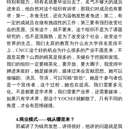
特别有能力，特有名就要毕业出去了。名气不够大的成员
进来后，他自然对这个组织有诉求，那我们对成员也有要
求：第一，衣食无忧，还在为温饱发愁者免进；第二，有
一定的成就且在做有挑战性的工作；第三要有强烈改变社
会的意愿。没有这个，就不要来。这个组织不是为了课题
研究的，也不是混脸熟，是为了改变这个社会，改变这个
世界的生态。我们太原的教育为什么在大学排名里排不
上，CNCC这个好的机会为什么很多的产业不愿意来，不
愿意花费？山西的精英是很多的，关键在于挖掘和发现。
我们的组织一定要精英化，要开放、要大圈子。我觉得中
婵进来挺好，她是媒体的，媒体过来会贡献思想。她可以
做编剧、演员、导演，可以写稿“鼓吹”。她是个参与者也
是一个宣传者，这个过程，她也在提高。我们需要多元
化。不是都要是学术界，我们需要产业界，还需要媒体，
如果只有学术界，那这个YOCSEF就解散了。只有不同的
角度，才会有思维碰撞。
4.商业模式
——
钱从哪里来？
郭威讲了为钱而发愁，讲得很好，他讲的问题就是我