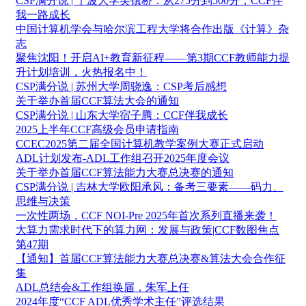
CSP满分说 | 宁波大学吴镇桥：从275分到500分，CCF伴
我一路成长
中国计算机学会与哈尔滨工程大学将合作出版《计算》杂
志
聚焦沈阳！开启AI+教育新征程——第3期CCF教师能力提
升计划培训，火热报名中！
CSP满分说 | 苏州大学周骁逸：CSP考后感想
关于举办首届CCF算法大会的通知
CSP满分说 | 山东大学宿子腾：CCF伴我成长
2025上半年CCF高级会员申请指南
CCEC2025第二届全国计算机教学案例大赛正式启动
ADL计划发布-ADL工作组召开2025年度会议
关于举办首届CCF算法能力大赛总决赛的通知
CSP满分说 | 吉林大学欧阳承风：备考三要素——码力、
思维与决策
一次性两场，CCF NOI-Pre 2025年首次系列直播来袭！
大算力需求时代下的算力网：发展与政策|CCF数图焦点
第47期
【通知】首届CCF算法能力大赛总决赛&算法大会合作征
集
ADL总结会&工作组换届，朱军上任
2024年度“CCF ADL优秀学术主任”评选结果