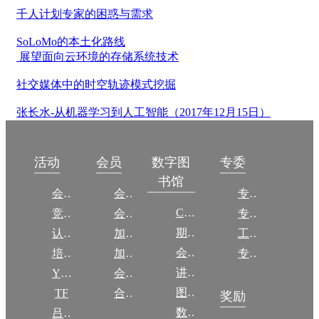
千人计划专家的困惑与需求
SoLoMo的本土化路线
展望面向云环境的存储系统技术
社交媒体中的时空轨迹模式挖掘
张长水-从机器学习到人工智能（2017年12月15日）
数字图
活动
会员
专委
书馆
会议
会员简介
专委简介
CCCF
竞赛
会员权益
专委条例
期刊
认证
加入CCF
工作问答
会议
培训
加入CCF
专委名单
讲稿
YOCSEF
会员交费
图集
TF
合作伙伴
奖励
数图编审委员会
吕梁振兴