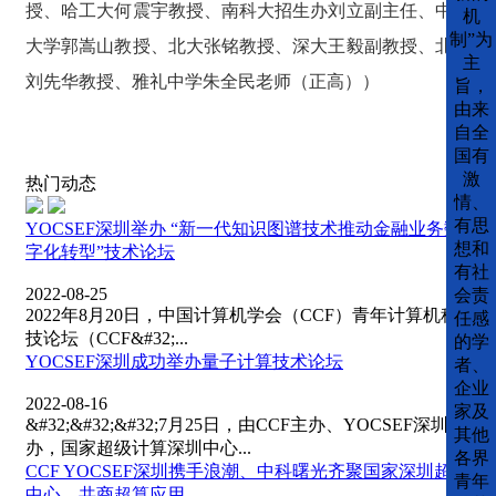
授、哈工大何震宇教授、南科大招生办刘立副主任、中山
机
制”为
大学郭嵩山教授、北大张铭教授、深大王毅副教授、北大
主
刘先华教授、雅礼中学朱全民老师（正高））
旨，
由来
自全
国有
激
热门动态
情、
有思
YOCSEF深圳举办 “新一代知识图谱技术推动金融业务数
想和
字化转型”技术论坛
有社
2022-08-25
会责
2022年8月20日，中国计算机学会（CCF）青年计算机科
任感
技论坛（CCF&#32;...
的学
YOCSEF深圳成功举办量子计算技术论坛
者、
企业
2022-08-16
家及
&#32;&#32;&#32;7月25日，由CCF主办、YOCSEF深圳承
其他
办，国家超级计算深圳中心...
各界
CCF YOCSEF深圳携手浪潮、中科曙光齐聚国家深圳超算
青年
中心，共商超算应用