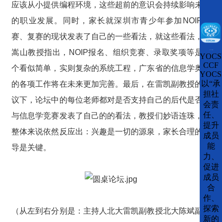
应该从小提供编程环境，这些超前的意识会持续影响未来
的职业发展。同时，家长就深圳市青少年参加NOIP初
赛、复赛的现状发表了自己的一些看法，就这些看法，郭
嵩山教授指出，NOIP报名、组织竞赛、录取奖项等是一
CCFLink下载
YOCS
CCF
个看似简单，实则复杂的系统工程，广东省的信息学奥赛
YOCS
以“承
的各项工作将在未来更加完善。最后，在雷凯副教授的提
担社
议下，论坛中的每位老师都对是否支持自己的后代是否参
会责
任、
与信息学竞赛发表了自己的的看法，教授们妙语连珠，从
提升
整体来说依然反应出：兴趣是一切的源泉，家长合理的引
成员
能
导是关键。
力、
促进
成员
合
作、
探索
（从左到右分别是：主持人北大雷凯副教授北大陈斌副教
新的