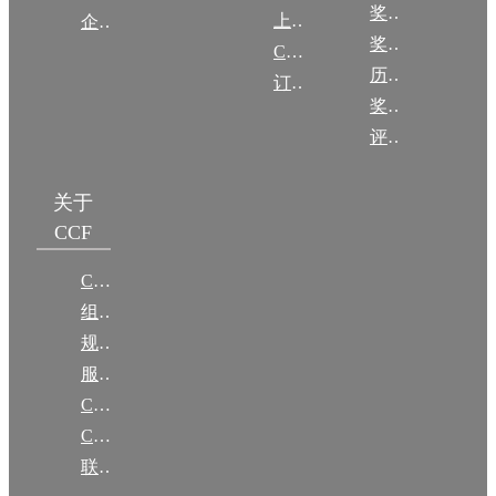
奖励动态
上传/发布作品
企智会
奖励目录
CCF DL Focus
历年获奖名单
订阅《计算》
奖项推荐
评奖条例
关于
CCF
CCF简介
组织机构
规章
服务项目
CCF大事记
CCF创建60周年
联系我们