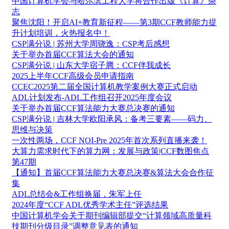
中国计算机学会与哈尔滨工程大学将合作出版《计算》杂
志
聚焦沈阳！开启AI+教育新征程——第3期CCF教师能力提
升计划培训，火热报名中！
CSP满分说 | 苏州大学周骁逸：CSP考后感想
关于举办首届CCF算法大会的通知
CSP满分说 | 山东大学宿子腾：CCF伴我成长
2025上半年CCF高级会员申请指南
CCEC2025第二届全国计算机教学案例大赛正式启动
ADL计划发布-ADL工作组召开2025年度会议
关于举办首届CCF算法能力大赛总决赛的通知
CSP满分说 | 吉林大学欧阳承风：备考三要素——码力、
思维与决策
一次性两场，CCF NOI-Pre 2025年首次系列直播来袭！
大算力需求时代下的算力网：发展与政策|CCF数图焦点
第47期
【通知】首届CCF算法能力大赛总决赛&算法大会合作征
集
ADL总结会&工作组换届，朱军上任
2024年度“CCF ADL优秀学术主任”评选结果
中国计算机学会关于期刊编辑部提交“计算领域高质量科
技期刊分级目录”调整意见表的通知