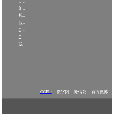
CCF简介
组织机构
规章
服务项目
CCF大事记
CCF创建60周年
联系我们
CCFLink APP
数字图书馆
微信公众号
官方微博