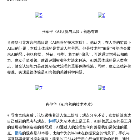
张军平《AI状况与风险：善恶有道
肖仰华引导发言的题目是《AI向善的技术本质》。他认为，在人类的监督下
AI出的问题，本质上体现的是背后人的善恶。但是技术的“偏见”可能也会带
来AI的恶，包括数据 、特征、模型、算力的“偏见”，可以通过增强认知能
力、建立价值引领、建设评测标准等方法来解决。AI善恶体现的是人类意
志，健全认知能力是改善AI技术治理的重要保障措施，同时，建立道德评价
标准、实现道德体验是AI向善的关键科学问题。
肖仰华《AI向善的技术本质》
引导发言结束后，论坛紧接着进入第二阶段：观点分享环节，嘉宾纷纷表达
自己独到的思考与观点。
林晖
认为AI本质上是工具，AI的善恶反映的是工具
的使用者和创造者的善恶观；AI通过人的治理如何向善是我们需关注的重
点。
邵浩
的观点是AI本善，比如华为的hi-link在数据安全的情景下，手机与
屏幕轻碰就可以投射屏幕；苹果的IOS14对于用户行为更细致的把握，通过