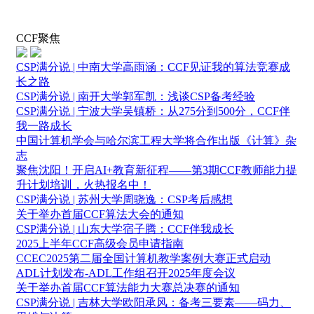
CCF聚焦
CSP满分说 | 中南大学高雨涵：CCF见证我的算法竞赛成
长之路
CSP满分说 | 南开大学郭军凯：浅谈CSP备考经验
CSP满分说 | 宁波大学吴镇桥：从275分到500分，CCF伴
我一路成长
中国计算机学会与哈尔滨工程大学将合作出版《计算》杂
志
聚焦沈阳！开启AI+教育新征程——第3期CCF教师能力提
升计划培训，火热报名中！
CSP满分说 | 苏州大学周骁逸：CSP考后感想
关于举办首届CCF算法大会的通知
CSP满分说 | 山东大学宿子腾：CCF伴我成长
2025上半年CCF高级会员申请指南
CCEC2025第二届全国计算机教学案例大赛正式启动
ADL计划发布-ADL工作组召开2025年度会议
关于举办首届CCF算法能力大赛总决赛的通知
CSP满分说 | 吉林大学欧阳承风：备考三要素——码力、