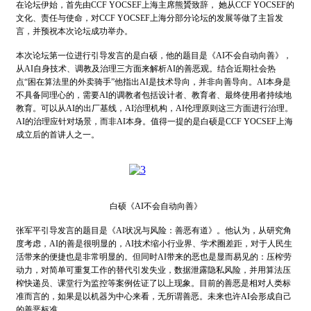
在论坛伊始，首先由CCF YOCSEF上海主席熊贇致辞， 她从CCF YOCSEF的
文化、责任与使命，对CCF YOCSEF上海分部分论坛的发展等做了主旨发
言，并预祝本次论坛成功举办。
本次论坛第一位进行引导发言的是白硕，他的题目是《AI不会自动向善》，
从AI自身技术、调教及治理三方面来解析AI的善恶观。结合近期社会热
点“困在算法里的外卖骑手”他指出AI是技术导向，并非向善导向。AI本身是
不具备同理心的，需要AI的调教者包括设计者、教育者、最终使用者持续地
教育。可以从AI的出厂基线，AI治理机构，AI伦理原则这三方面进行治理。
AI的治理应针对场景，而非AI本身。值得一提的是白硕是CCF YOCSEF上海
成立后的首讲人之一。
白硕《AI不会自动向善》
张军平引导发言的题目是《AI状况与风险：善恶有道》。他认为，从研究角
度考虑，AI的善是很明显的，AI技术缩小行业界、学术圈差距，对于人民生
活带来的便捷也是非常明显的。但同时AI带来的恶也是显而易见的：压榨劳
动力，对简单可重复工作的替代引发失业，数据泄露隐私风险，并用算法压
榨快递员、课堂行为监控等案例佐证了以上现象。目前的善恶是相对人类标
准而言的，如果是以机器为中心来看，无所谓善恶。未来也许AI会形成自己
的善恶标准。