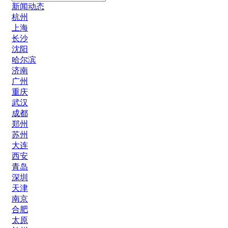
新闻动态
杭州
上海
长沙
沈阳
哈尔滨
济南
广州
重庆
武汉
成都
郑州
苏州
大连
西安
青岛
深圳
天津
南京
合肥
太原