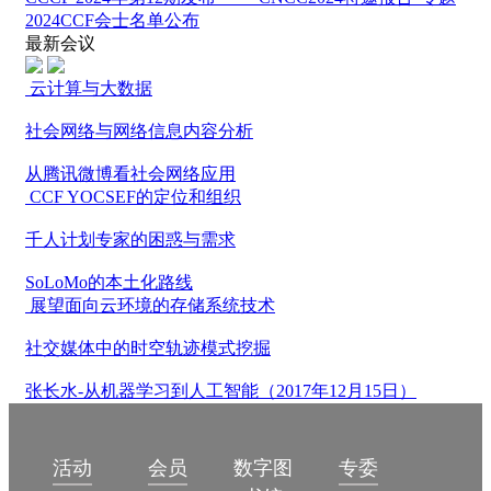
2024CCF会士名单公布
最新会议
云计算与大数据
社会网络与网络信息内容分析
从腾讯微博看社会网络应用
CCF YOCSEF的定位和组织
千人计划专家的困惑与需求
SoLoMo的本土化路线
展望面向云环境的存储系统技术
社交媒体中的时空轨迹模式挖掘
张长水-从机器学习到人工智能（2017年12月15日）
数字图
活动
会员
专委