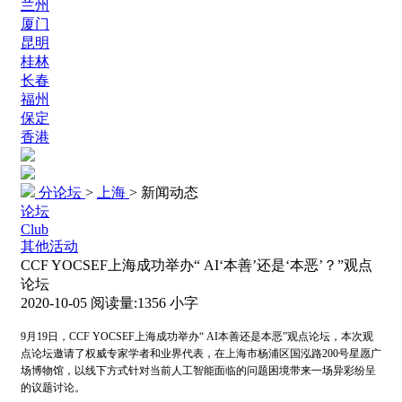
兰州
厦门
昆明
桂林
长春
福州
保定
香港
分论坛
>
上海
>
新闻动态
论坛
Club
其他活动
CCF YOCSEF上海成功举办“ AI‘本善’还是‘本恶’？”观点
论坛
2020-10-05
阅读量:
1356
小字
9
月19日，CCF YOCSEF上海成功举办“ AI本善还是本恶”观点论坛，本次观
点论坛邀请了权威专家学者和业界代表，在上海市杨浦区国泓路200号星愿广
场博物馆，以线下方式针对当前人工智能面临的问题困境带来一场异彩纷呈
的议题讨论。