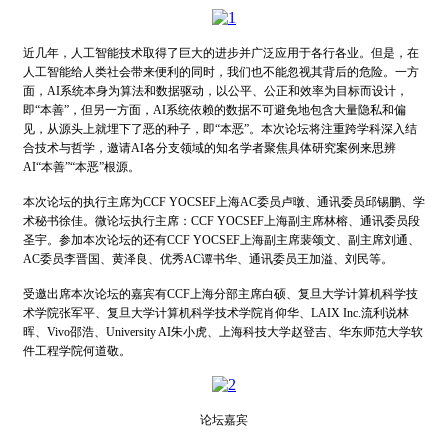
近几年，人工智能技术取得了巨大的进步并广泛应用于各行各业。但是，在
人工智能给人类社会带来便利的同时，我们也不能忽视其背后的危险。一方
面，AI系统本身为算法和数据驱动，以公平、公正和效率为目标而设计，
即“本善”，但另一方面，AI系统依赖的数据不可避免地包含大量隐私和偏
见，从源头上就埋下了恶的种子，即“本恶”。本次论坛将注重跨学科深入结
合技术与哲学，邀请AI各分支领域的知名学者聚焦具体研究案例来思辨
AI“本善”“本恶”根源。
本次论坛的执行主席为CCF YOCSEF上海AC委员卢暾、通讯委员邱锡鹏、学
术秘书徐佳。微论坛执行主席：CCF YOCSEF上海副主席林榕、通讯委员段
圣宇。参加本次论坛的还有CCF YOCSEF上海副主席裴颂文、副主席刘通、
AC委员李晋国、黄泽良、优秀AC谭书华、通讯委员王加溢、刘民等。
受邀出席本次论坛的嘉宾有CCF上海分部主席白硕、复旦大学计算机科学技
术学院张军平、复旦大学计算机科学技术学院肖仰华、LAIX Inc.流利说林
晖、Vivo邵浩、University AI朱小虎、上海科技大学赵登吉、华东师范大学软
件工程学院何道敬。
论坛嘉宾