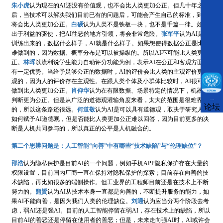
朱小虎
认为现在的AI还没有价值观，也不会比人类更加公正。但几十年之
后，当技术可以解决我们目前已有的问题后，可能会产生自己的标准，到时
将会比人类更加公正。
白硕
认为人类不是铁板一块，也不是千篇一律。如果
出于利益的驱使，把AI往恶的地方引领，将会非常危险。
张军平
认为AI是被
训练出来的，数据什么样子，AI就是什么样子。如果想使得数据公正是比较
难做到的，因为数据、概率分布是可以被操纵的。所以AI不可能比人类更公
正。
林晖
以流利说学生能力自动评分功能为例，表示AI在公正和客观方面具
有一定优势。当给予足够公正的数据时，AI的评价会比人类的主观评价更客
观的，因为人的评价存在主观性。在跟人类个体及小群体比较时，AI很可能
做到比人类更加公正。
肖仰华
认为在有限数据、场景特定的情况下，机器的
判断更为公正。但是从广泛的道德观灌输角度来看，太大的范围是很难界定
CCFLink下载
论坛
的，所以这条路还很远。
何道敬
认为AI是可以具有道德观，取决于研究人员
如何赋予AI道德观，但是否能比人类更加公正难以回答，因为目前更多的决
断是人机共同参与的，所以真正的公平是人机融合的。
第二个思辨问题是：人工智能“向善”中有哪些“技术缺陷”与“伦理缺位”？
邵浩
认为隐私保护是目前AI的一个问题，例如手机APP隐私保护存在大量的
权限设置，目前国内厂商一直在保持对隐私保护的探索；目前存在向善的技
术缺陷，再比如很多的端侧操作。但工业界的工程师目前还是在技术上不断
努力的。
熊贇
认为AI从技术本身一直都是向善的，不断提升服务的能力，如
果AI不能向善，是因为我们人类的伦理缺位。
刘通
认为应当分两个阶段去考
虑，弱AI还是强AI。目前的人工智能停留在弱AI，存在技术上的缺陷，所以
目前AI的善恶还是停留在使用者的善恶；但是，未来走向强AI时，AI或许会