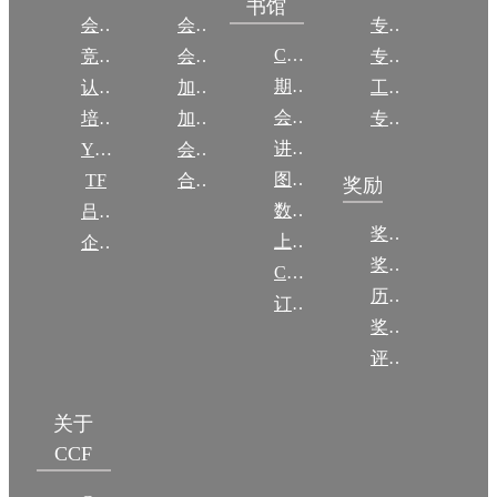
书馆
会议
会员简介
专委简介
CCCF
竞赛
会员权益
专委条例
期刊
认证
加入CCF
工作问答
会议
培训
加入CCF
专委名单
讲稿
YOCSEF
会员交费
图集
TF
合作伙伴
奖励
数图编审委员会
吕梁振兴
奖励动态
上传/发布作品
企智会
奖励目录
CCF DL Focus
历年获奖名单
订阅《计算》
奖项推荐
评奖条例
关于
CCF