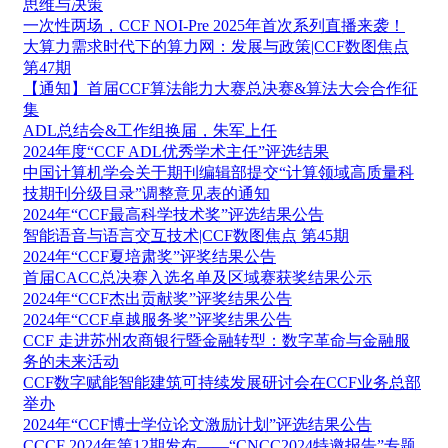
思维与决策
一次性两场，CCF NOI-Pre 2025年首次系列直播来袭！
大算力需求时代下的算力网：发展与政策|CCF数图焦点
第47期
【通知】首届CCF算法能力大赛总决赛&算法大会合作征
集
ADL总结会&工作组换届，朱军上任
2024年度“CCF ADL优秀学术主任”评选结果
中国计算机学会关于期刊编辑部提交“计算领域高质量科
技期刊分级目录”调整意见表的通知
2024年“CCF最高科学技术奖”评选结果公告
智能语音与语言交互技术|CCF数图焦点 第45期
2024年“CCF夏培肃奖”评奖结果公告
首届CACC总决赛入选名单及区域赛获奖结果公示
2024年“CCF杰出贡献奖”评奖结果公告
2024年“CCF卓越服务奖”评奖结果公告
CCF 走进苏州农商银行暨金融转型：数字革命与金融服
务的未来活动
CCF数字赋能智能建筑可持续发展研讨会在CCF业务总部
举办
2024年“CCF博士学位论文激励计划”评选结果公告
CCCF 2024年第12期发布——“CNCC2024特邀报告”专题