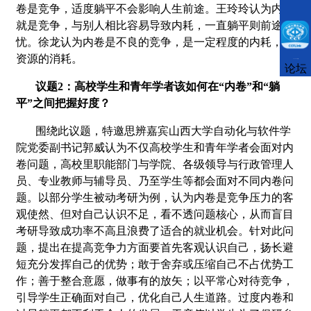
卷是竞争，适度躺平不会影响人生前途。王玲玲认为内卷
就是竞争，与别人相比容易导致内耗，一直躺平则前途堪
忧。徐龙认为内卷是不良的竞争，是一定程度的内耗，是
资源的消耗。
CCFLink下载
论坛
议题
2
：高校学生和青年学者该如何在“内卷”和“躺
平”之间把握好度？
围绕此议题，特邀思辨嘉宾山西大学自动化与软件学
院党委副书记郭威认为不仅高校学生和青年学者会面对内
卷问题，高校里职能部门与学院、各级领导与行政管理人
员、专业教师与辅导员、乃至学生等都会面对不同内卷问
题。以部分学生被动考研为例，认为内卷是竞争压力的客
观使然、但对自己认识不足，看不透问题核心，从而盲目
考研导致成功率不高且浪费了适合的就业机会。针对此问
题，提出在提高竞争力方面要首先客观认识自己，扬长避
短充分发挥自己的优势；敢于舍弃或压缩自己不占优势工
作；善于整合意愿，做事有的放矢；以平常心对待竞争，
引导学生正确面对自己，优化自己人生道路。过度内卷和