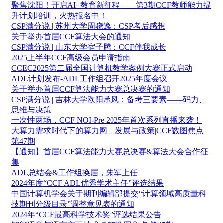
聚焦沈阳！开启AI+教育新征程——第3期CCF教师能力提
升计划培训，火热报名中！
CSP满分说 | 苏州大学周骁逸：CSP考后感想
关于举办首届CCF算法大会的通知
CSP满分说 | 山东大学宿子腾：CCF伴我成长
2025上半年CCF高级会员申请指南
CCEC2025第二届全国计算机教学案例大赛正式启动
ADL计划发布-ADL工作组召开2025年度会议
关于举办首届CCF算法能力大赛总决赛的通知
CSP满分说 | 吉林大学欧阳承风：备考三要素——码力、
思维与决策
一次性两场，CCF NOI-Pre 2025年首次系列直播来袭！
大算力需求时代下的算力网：发展与政策|CCF数图焦点
第47期
【通知】首届CCF算法能力大赛总决赛&算法大会合作征
集
ADL总结会&工作组换届，朱军上任
2024年度“CCF ADL优秀学术主任”评选结果
中国计算机学会关于期刊编辑部提交“计算领域高质量科
技期刊分级目录”调整意见表的通知
2024年“CCF最高科学技术奖”评选结果公告