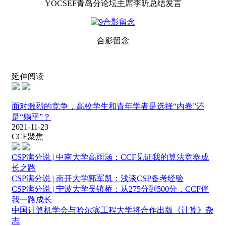
YOCSEF
青岛分论坛主席李昕总结发言
合影留念
延伸阅读
面对激烈的竞争，高校学生和青年学者是选择“内卷”还
是“躺平”？
2021-11-23
CCF聚焦
CSP满分说 | 中南大学高雨涵：CCF见证我的算法竞赛成
长之路
CSP满分说 | 南开大学郭军凯：浅谈CSP备考经验
CSP满分说 | 宁波大学吴镇桥：从275分到500分，CCF伴
我一路成长
中国计算机学会与哈尔滨工程大学将合作出版《计算》杂
志