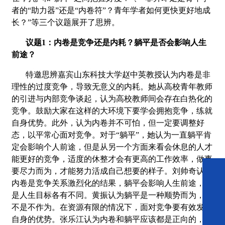
者的
“
助力器
”
还是
“
内卷符
”
？青年学者如何更快更好地成
长？”等三个议题展开了思辨。
议题
1
：内卷是竞争还是内耗？躺平是否会影响人生
前途？
特邀思辨嘉宾山东科技大学赵中英教授认为内卷是非
理性的过度竞争，导致无意义的内耗。她从高校青年教师
的引进与内部竞争谈起，认为高校教师间会存在白热化的
竞争。鼓励大家在这样的大环境下要学会拥抱竞争，练就
自身优势。此外，认为内卷并不可怕，但一定要调整好
态，以平常心面对竞争。对于“躺平”，她认为一直躺平肯
定会影响个人前途，但是从另一个方面来看会休息的人才
能更好的竞争，适度的休整才会有更高的工作效率，做事
要尽力而为，才能努力活成自己想要的样子。刘帅奇认为
内卷是竞争关系激烈化的结果，躺平会影响人生前途，但
是人生目标各有不同。黄振认为躺平是一种顺势而为，而
不是不作为。在资源有限的情况下，面对竞争要有效发挥
自身的优势。张乐江认为内卷和躺平应该都是正向的，内