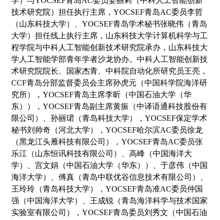
学）与
YOCSEF
青岛
AC
委员姜丽莉（中科人工智能创新
技术研究院）担任执行主席，
YOCSEF
青岛
AC
委员李哲
（山东科技大学）、
YOCSEF
青岛学术秘书张晓伟（青岛
大学）担任线上执行主席，山东科技大学计算机科学与工
程学院与中科人工智能创新技术研究院承办，山东科技大
学人工智能学部青年学者沙龙协办。中科人工智能创新技
术研究院院长、国家杰青、中科院自动化所研究员王亮，
CCF
青岛分部监督委员会主席孙虎元（中国科学院海洋研
究所），
YOCSEF
青岛主席李昕（中国石油大学（华
东）），
YOCSEF
青岛副主席黄振（中译语通科技股份有
限公司）、孙丽珺（青岛科技大学），
YOCSEF
保定学术
秘书刘帅奇（河北大学），
YOCSEF
哈尔滨
AC
委员徐龙
（黑龙江头雁科技有限公司），
YOCSEF
青岛
AC
委员张
乐江（山东恒讯科技有限公司）、高峰（中国海洋大
学）、宫文娟（中国石油大学（华东））、于彦伟（中国
海洋大学）、傅真（青岛中联优谷信息技术有限公司）、
王玲玲（青岛科技大学），
YOCSEF
青岛准
AC
委员仲国
强（中国海洋大学）、王成锐（青岛海洋科学与技术国家
实验室有限公司），
YOCSEF
青岛委员刘秀文（中国石油