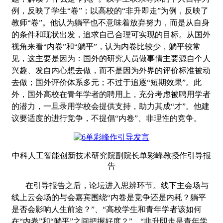
例，反映了学生
“
卷
”
；以高校的
“
非升即走
”
为例，反映了
教师
“
卷
”
。他认为躺平也不意味着放弃努力，而是从自身
的条件和现状出发，追求自己合理可实现的目标。从国外
视角来看
“
内卷
”
和
“
躺平
”
，认为内卷比较少，躺平较常
见，这主要是因为：国外的研究人员做事情主要源自个人
兴趣、发自内心想去做，而不是因为外界的评价标准被动
去做；国外评价体系多元；不过于追逐“短期效果”。此
外，国外高校在青年学者的聘用上，充分考虑被聘用学者
的潜力，一旦录用学校会提供支持，助力其成“才”。他建
议要适度的进行竞争，不提倡“内卷”、非理性的竞争。
中科人工智能创新技术研究院副院长单彩峰教授作引导报
告
在引导报告之后，论坛进入思辨环节。线下主会场与
线上云会场的与会嘉宾围绕“内卷是竞争还是内耗？躺平
是否会影响人生前途？”、“高校学生和青年学者该如何
在
“
内卷
”
和
“
躺平
”
之间把握好度？
”、“非升即走是青年学