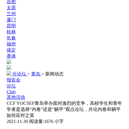
合肥
太原
兰州
厦门
昆明
桂林
长春
福州
保定
香港
分论坛
>
青岛
>
新闻动态
报告会
论坛
Club
其他活动
CCF YOCSEF青岛举办面对激烈的竞争，高校学生和青年
学者是选择“内卷”还是“躺平”观点论坛，共论内卷和躺平
如何应对之策
2021-11-30
阅读量:
1676
小字