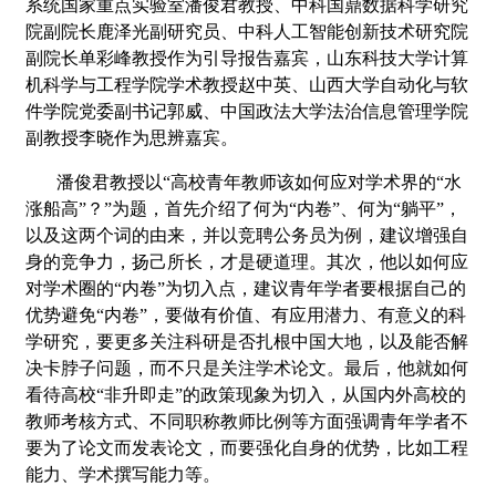
系统国家重点实验室潘俊君教授、中科国鼎数据科学研究
院副院长鹿泽光副研究员、中科人工智能创新技术研究院
副院长单彩峰教授作为引导报告嘉宾，山东科技大学计算
机科学与工程学院学术教授赵中英、山西大学自动化与软
件学院党委副书记郭威、中国政法大学法治信息管理学院
副教授李晓作为思辨嘉宾。
潘俊君教授以“高校青年教师该如何应对学术界的“水
涨船高”？”为题，首先介绍了何为“内卷”、何为“躺平”，
以及这两个词的由来，并以竞聘公务员为例，建议增强自
身的竞争力，扬己所长，才是硬道理。其次，他以如何应
对学术圈的“内卷”为切入点，建议青年学者要根据自己的
优势避免“内卷”，要做有价值、有应用潜力、有意义的科
学研究，要更多关注科研是否扎根中国大地，以及能否解
决卡脖子问题，而不只是关注学术论文。最后，他就如何
看待高校“非升即走”的政策现象为切入，从国内外高校的
教师考核方式、不同职称教师比例等方面强调青年学者不
要为了论文而发表论文，而要强化自身的优势，比如工程
能力、学术撰写能力等。