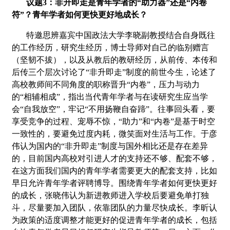
议题
3
：非升即走是青年学者的
“
助力器
”
还是
“
内卷
符
”
？青年学者如何更快更好地成长？
特邀思辨嘉宾中国政法大学李晓副教授结合自身既往
的工作经历，研究生经历，博士导师对自己的临别赠言
（坚韧不拔），以及从教后的教研经历，从前传、本传和
后传三个层次讨论了“非升即走”制度的前世今生，论述了
高校教师间不同角度的职称晋升“内卷”，压力与动力
的“相辅相成”，指出当代青年学者与在读研究生应当学
会“自我放空”，牢记“不用扬鞭自奋蹄”。往事回头看，要
享受竞争的过程、宠辱不惊，“助力”和“内卷”是基于时空
一致性的，要避免过度内耗，微笑面对生活与工作。于彦
伟认为国内的“非升即走”制度与国外相比还是存在差异
的，目前国内高校对引进人才的支持还不够、配套不够，
在这方面我们国内的青年学者需要更大的配套支持，比如
早日允许青年学者评聘博导。围绕青年学者如何更快更好
的成长，张晓伟认为新进教师进入学校后要避免单打独
斗，尽量要加入团队，依靠团队的力量尽快成长。李昕认
为政策的适度调整才能更好的促进青年学者的成长，包括