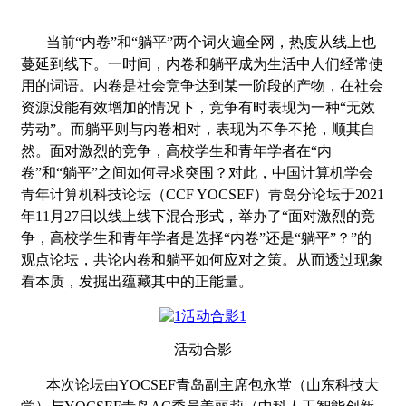
当前“内卷”和“躺平”两个词火遍全网，热度从线上也
蔓延到线下。一时间，内卷和躺平成为生活中人们经常使
用的词语。内卷是社会竞争达到某一阶段的产物，在社会
资源没能有效增加的情况下，竞争有时表现为一种“无效
劳动”。而躺平则与内卷相对，表现为不争不抢，顺其自
然。面对激烈的竞争，高校学生和青年学者在“内
卷”和“躺平”之间如何寻求突围？对此，中国计算机学会
青年计算机科技论坛（
CCF YOCSEF
）青岛分论坛于
2021
年
11
月
27
日以线上线下混合形式，举办了“面对激烈的竞
争，高校学生和青年学者是选择“内卷”还是“躺平”？”的
观点论坛，共论内卷和躺平如何应对之策。从而透过现象
看本质，发掘出蕴藏其中的正能量。
活动合影
本次论坛由
YOCSEF
青岛副主席包永堂（山东科技大