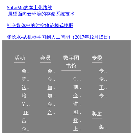
SoLoMo的本土化路线
展望面向云环境的存储系统技术
社交媒体中的时空轨迹模式挖掘
张长水-从机器学习到人工智能（2017年12月15日）
数字图
活动
会员
专委
书馆
会议
会员简介
专委简介
CCCF
竞赛
会员权益
专委条例
期刊
认证
加入CCF
工作问答
会议
培训
加入CCF
专委名单
讲稿
YOCSEF
会员交费
图集
TF
合作伙伴
奖励
数图编审委员会
吕梁振兴
奖励动态
上传/发布作品
企智会