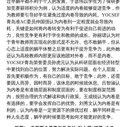
过早躺平都不利于个人的发展。于彦伟以学生为了保研参
加竞赛获得积分为例，认为适度的内卷能够促进竞争，作
为教师要引导好学生避免过度内卷导致的内耗。
YOCSEF
青岛准
AC
委员仲国强认为内卷到一定程度就会导致内
耗，关键是如何将内卷转变为有利于促进自己前进的动
力，良性竞争更有利于学生和教师的成长。孙丽珺认为对
于青年教师而言现在的形式是不允许、也不敢躺平，但从
心态上适度的躺平休整之后更有利于提升竞争力，此外她
还认为高校教师内部更应该抱团对外卷，而不是内卷。
YOCSEF
青岛荣誉委员孙虎元认为从科研层面在经济转型
中要找到自己的位置，努力解决实际问题。在个人层面，
首先要积极作为，有自己的目标、敢于竞争；此外，还需
要因人而异、因时而异，该休息的时候就休息。吕智涵认
为内卷是有道德层面和制度层面的，要在制度框架范围
内，按照合理的方式解读和执行政策。王成锐认为内卷是
有选择的，要学会发挥自己的优势。刘秀文认为内卷是有
利的，认为内卷是一定资源下的择优过程，躺平同样是一
种人生态度，躺平的时候要思考如何才能更好的竞争。