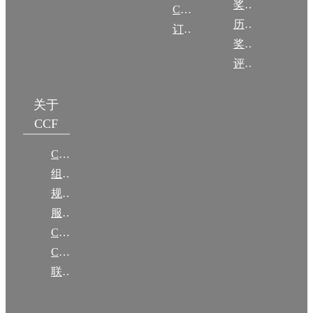
奖励目录
CCF DL Focus
历年获奖名单
订阅《计算》
奖项推荐
评奖条例
关于
CCF
CCF简介
组织机构
规章
服务项目
CCF大事记
CCF创建60周年
联系我们