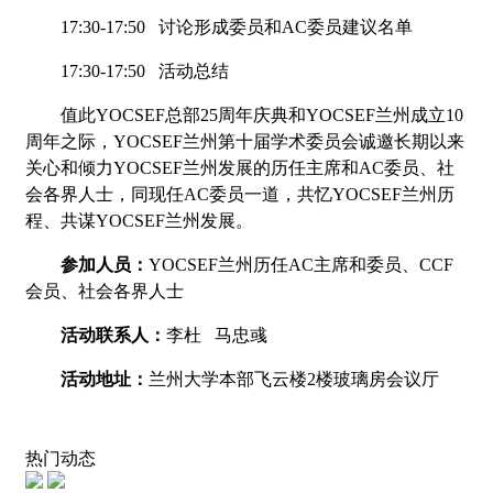
17:30-17:50
讨论形成委员和
AC
委员建议名单
17:30-17:50
活动总结
值此
YOCSEF
总部
25
周年庆典和
YOCSEF
兰州成立
10
周年之际，
YOCSEF
兰州第十届学术委员会诚邀长期以来
关心和倾力
YOCSEF
兰州发展的历任主席和
AC
委员、社
会各界人士，同现任
AC
委员一道，共忆
YOCSEF
兰州历
程、共谋
YOCSEF
兰州发展。
参加人员：
YOCSEF
兰州历任
AC
主席和委员、
CCF
会员、社会各界人士
活动联系人：
李杜
马忠彧
活动地址：
兰州大学本部飞云楼
2
楼玻璃房会议厅
热门动态