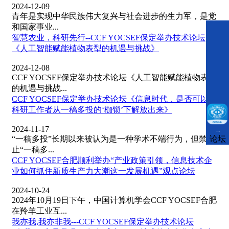
2024-12-09
青年是实现中华民族伟大复兴与社会进步的生力军，是党
和国家事业...
智慧农业，科研先行--CCF YOCSEF保定举办技术论坛
《人工智能赋能植物表型的机遇与挑战》
2024-12-08
CCF YOCSEF保定举办技术论坛《人工智能赋能植物表型
的机遇与挑战...
CCF YOCSEF保定举办技术论坛《信息时代，是否可以将
科研工作者从一稿多投的‘枷锁’下解放出来》
2024-11-17
CCFLink下载
“一稿多投”长期以来被认为是一种学术不端行为，但禁
论坛
止“一稿多...
CCF YOCSEF合肥顺利举办“产业政策引领，信息技术企
业如何抓住新质生产力大潮这一发展机遇”观点论坛
2024-10-24
2024年10月19日下午，中国计算机学会CCF YOCSEF合肥
在羚羊工业互...
我亦我,我亦非我---CCF YOCSEF保定举办技术论坛