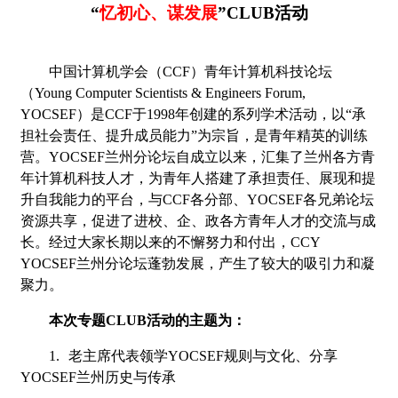
“
忆初心、谋发展
”
CLUB活动
中国计算机学会（
CCF
）青年计算机科技论坛
（
Young Computer Scientists & Engineers Forum,
YOCSEF
）是
CCF
于
1998
年创建的系列学术活动，以
“
承
担社会责任、提升成员能力
”
为宗旨，是青年精英的训练
营。
YOCSEF
兰州分论坛自成立以来，汇集了兰州各方青
年计算机科技人才，为青年人搭建了承担责任、展现和提
升自我能力的平台，与
CCF
各分部、
YOCSEF
各兄弟论坛
资源共享，促进了进校、企、政各方青年人才的交流与成
长。经过大家长期以来的不懈努力和付出，
CCY
YOCSEF
兰州分论坛蓬勃发展，产生了较大的吸引力和凝
聚力。
本次专题
CLUB
活动的主题为：
1.
老主席代表领学
YOCSEF
规则与文化、分享
YOCSEF
兰州历史与传承