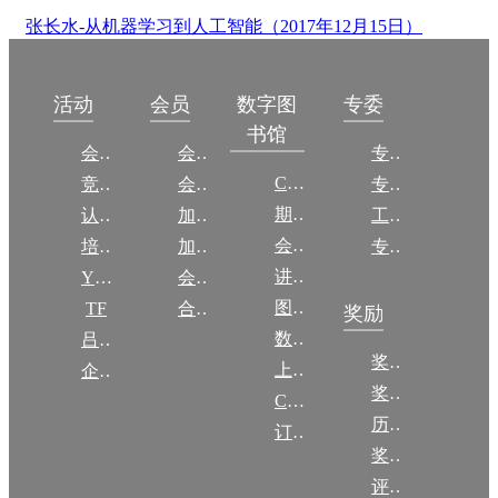
张长水-从机器学习到人工智能（2017年12月15日）
数字图
活动
会员
专委
书馆
会议
会员简介
专委简介
CCCF
竞赛
会员权益
专委条例
期刊
认证
加入CCF
工作问答
会议
培训
加入CCF
专委名单
讲稿
YOCSEF
会员交费
图集
TF
合作伙伴
奖励
数图编审委员会
吕梁振兴
奖励动态
上传/发布作品
企智会
奖励目录
CCF DL Focus
历年获奖名单
订阅《计算》
奖项推荐
评奖条例