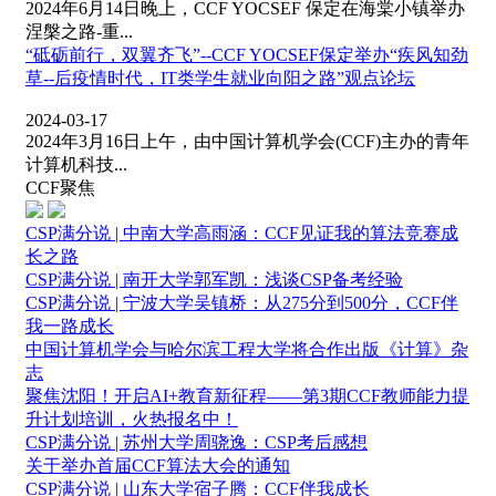
2024年6月14日晚上，CCF YOCSEF 保定在海棠小镇举办
涅槃之路-重...
“砥砺前行，双翼齐飞”--CCF YOCSEF保定举办“疾风知劲
草--后疫情时代，IT类学生就业向阳之路”观点论坛
2024-03-17
2024年3月16日上午，由中国计算机学会(CCF)主办的青年
计算机科技...
CCF聚焦
CSP满分说 | 中南大学高雨涵：CCF见证我的算法竞赛成
长之路
CSP满分说 | 南开大学郭军凯：浅谈CSP备考经验
CSP满分说 | 宁波大学吴镇桥：从275分到500分，CCF伴
我一路成长
中国计算机学会与哈尔滨工程大学将合作出版《计算》杂
志
聚焦沈阳！开启AI+教育新征程——第3期CCF教师能力提
升计划培训，火热报名中！
CSP满分说 | 苏州大学周骁逸：CSP考后感想
关于举办首届CCF算法大会的通知
CSP满分说 | 山东大学宿子腾：CCF伴我成长