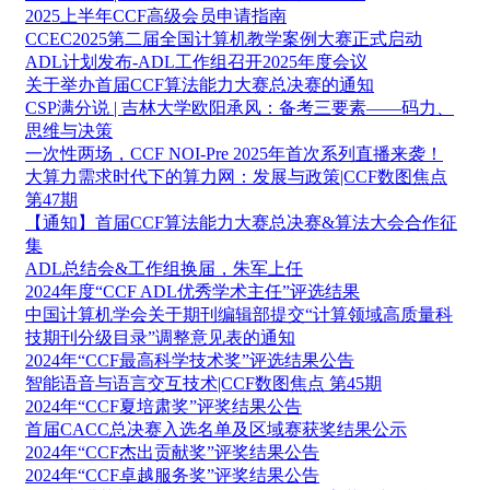
2025上半年CCF高级会员申请指南
CCEC2025第二届全国计算机教学案例大赛正式启动
ADL计划发布-ADL工作组召开2025年度会议
关于举办首届CCF算法能力大赛总决赛的通知
CSP满分说 | 吉林大学欧阳承风：备考三要素——码力、
思维与决策
一次性两场，CCF NOI-Pre 2025年首次系列直播来袭！
大算力需求时代下的算力网：发展与政策|CCF数图焦点
第47期
【通知】首届CCF算法能力大赛总决赛&算法大会合作征
集
ADL总结会&工作组换届，朱军上任
2024年度“CCF ADL优秀学术主任”评选结果
中国计算机学会关于期刊编辑部提交“计算领域高质量科
技期刊分级目录”调整意见表的通知
2024年“CCF最高科学技术奖”评选结果公告
智能语音与语言交互技术|CCF数图焦点 第45期
2024年“CCF夏培肃奖”评奖结果公告
首届CACC总决赛入选名单及区域赛获奖结果公示
2024年“CCF杰出贡献奖”评奖结果公告
2024年“CCF卓越服务奖”评奖结果公告