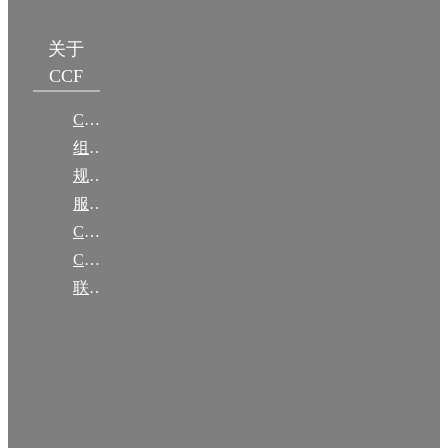
关于
CCF
CCF简介
组织机构
规章
服务项目
CCF大事记
CCF创建60周年
联系我们