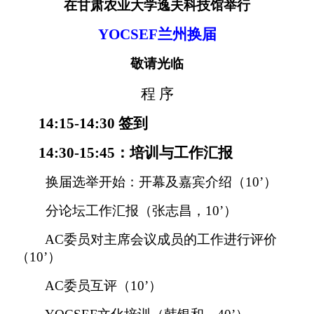
在甘肃农业大学逸夫科技馆举行
YOCSEF
兰州
换届
敬请光临
程
序
14:15-14:30
签到
14:30-15:45
：培训与工作汇报
换届选举开始：开幕及嘉宾介绍（
10’
）
分论坛工作汇报（张志昌，
10’
）
AC
委员对主席会议成员的工作进行评价
（
10’
）
AC
委员互评（
10’
）