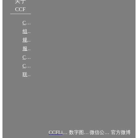
关于
CCF
CCF简介
组织机构
规章
服务项目
CCF大事记
CCF创建60周年
联系我们
CCFLink APP
数字图书馆
微信公众号
官方微博