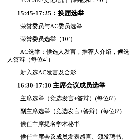
YOCSEF
文化培训（韩银和
，
40’
）
15:45-17:25
：换届选举
荣誉委员与
AC
委员选举
荣誉委员选举（
10’
）
AC
选举：候选人发言，推荐人介绍，候选
人答辩（每位
4’
）
新入选
AC
发言及合影
16:30-17:10
主席会议成员选举
主席选举（竞选发言
+
答辩）
(
每位
6’)
副主席选举（竞选发言
+
答辩）
(
每位
6’)
候任主席提名学术秘书
候任主席会议成员发表感言、颁发聘书、