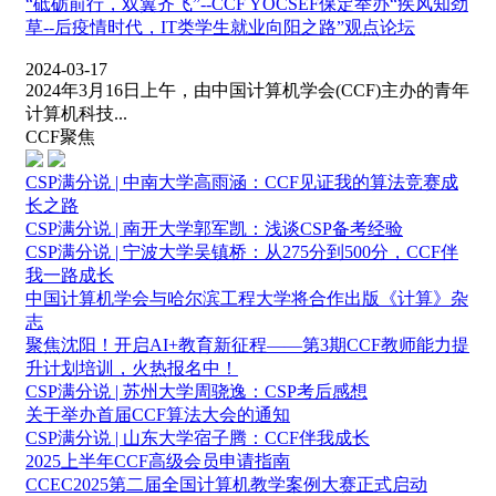
“砥砺前行，双翼齐飞”--CCF YOCSEF保定举办“疾风知劲
草--后疫情时代，IT类学生就业向阳之路”观点论坛
2024-03-17
2024年3月16日上午，由中国计算机学会(CCF)主办的青年
计算机科技...
CCF聚焦
CSP满分说 | 中南大学高雨涵：CCF见证我的算法竞赛成
长之路
CSP满分说 | 南开大学郭军凯：浅谈CSP备考经验
CSP满分说 | 宁波大学吴镇桥：从275分到500分，CCF伴
我一路成长
中国计算机学会与哈尔滨工程大学将合作出版《计算》杂
志
聚焦沈阳！开启AI+教育新征程——第3期CCF教师能力提
升计划培训，火热报名中！
CSP满分说 | 苏州大学周骁逸：CSP考后感想
关于举办首届CCF算法大会的通知
CSP满分说 | 山东大学宿子腾：CCF伴我成长
2025上半年CCF高级会员申请指南
CCEC2025第二届全国计算机教学案例大赛正式启动