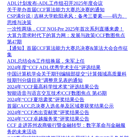
ADL计划发布-ADL工作组召开2025年度会议
关于举办首届CCF算法能力大赛总决赛的通知
CSP满分说 | 吉林大学欧阳承风：备考三要素——码力、
思维与决策
一次性两场，CCF NOI-Pre 2025年首次系列直播来袭！
大算力需求时代下的算力网：发展与政策|CCF数图焦点
第47期
【通知】首届CCF算法能力大赛总决赛&算法大会合作征
集
ADL总结会&工作组换届，朱军上任
2024年度“CCF ADL优秀学术主任”评选结果
中国计算机学会关于期刊编辑部提交“计算领域高质量科
技期刊分级目录”调整意见表的通知
2024年“CCF最高科学技术奖”评选结果公告
智能语音与语言交互技术|CCF数图焦点 第45期
2024年“CCF夏培肃奖”评奖结果公告
首届CACC总决赛入选名单及区域赛获奖结果公示
2024年“CCF杰出贡献奖”评奖结果公告
2024年“CCF卓越服务奖”评奖结果公告
CCF 走进苏州农商银行暨金融转型：数字革命与金融服
务的未来活动