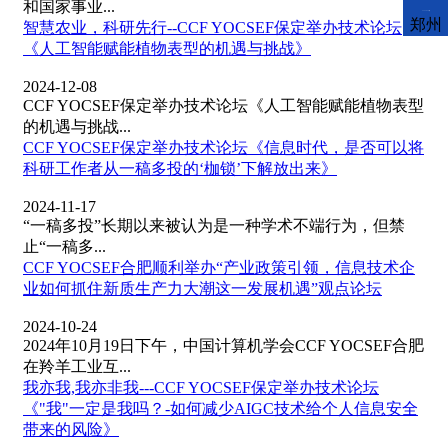
和国家事业...
CCFLink下载
郑州
智慧农业，科研先行--CCF YOCSEF保定举办技术论坛
《人工智能赋能植物表型的机遇与挑战》
2024-12-08
CCF YOCSEF保定举办技术论坛《人工智能赋能植物表型
的机遇与挑战...
CCF YOCSEF保定举办技术论坛《信息时代，是否可以将
科研工作者从一稿多投的‘枷锁’下解放出来》
2024-11-17
“一稿多投”长期以来被认为是一种学术不端行为，但禁
止“一稿多...
CCF YOCSEF合肥顺利举办“产业政策引领，信息技术企
业如何抓住新质生产力大潮这一发展机遇”观点论坛
2024-10-24
2024年10月19日下午，中国计算机学会CCF YOCSEF合肥
在羚羊工业互...
我亦我,我亦非我---CCF YOCSEF保定举办技术论坛
《"我"一定是我吗？-如何减少AIGC技术给个人信息安全
带来的风险》