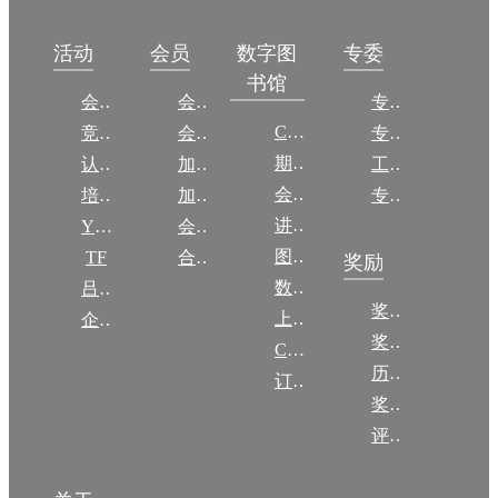
数字图
活动
会员
专委
书馆
会议
会员简介
专委简介
CCCF
竞赛
会员权益
专委条例
期刊
认证
加入CCF
工作问答
会议
培训
加入CCF
专委名单
讲稿
YOCSEF
会员交费
图集
TF
合作伙伴
奖励
数图编审委员会
吕梁振兴
奖励动态
上传/发布作品
企智会
奖励目录
CCF DL Focus
历年获奖名单
订阅《计算》
奖项推荐
评奖条例