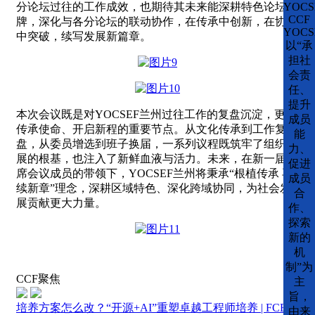
分论坛过往的工作成效，也期待其未来能深耕特色论坛品
YOCS
CCF
牌，深化与各分论坛的联动协作，在传承中创新，在协同
YOCS
中突破，续写发展新篇章。
以“承
担社
会责
任、
提升
本次会议既是对YOCSEF兰州过往工作的复盘沉淀，更是
成员
传承使命、开启新程的重要节点。从文化传承到工作复
能
盘，从委员增选到班子换届，一系列议程既筑牢了组织发
力、
展的根基，也注入了新鲜血液与活力。未来，在新一届主
促进
席会议成员的带领下，YOCSEF兰州将秉承“根植传承 再
成员
续新章”理念，深耕区域特色、深化跨域协同，为社会发
合
展贡献更大力量。
作、
探索
新的
机
制”为
CCF聚焦
主
旨，
培养方案怎么改？“开源+AI”重塑卓越工程师培养 | FCES
由来