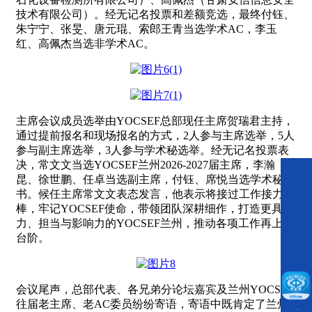
技术有限公司）。经无记名投票和差额竞选，最终付钰、
朱宁宁、张旻、唐元琨、索郎王青当选学术AC，李玉
红、高佩杰当选非学术AC。
主席会议成员选举由YOCSEF总部现任主席贺瑞君主持，
通过提前报名和现场报名的方式，2人参与主席选举，5人
参与副主席选举，3人参与学术秘选举。经无记名投票表
决，常文文当选YOCSEF兰州2026-2027届主席，李瀚
昆、徐世鹏、任卓当选副主席，付钰、席悦当选学术秘
书。候任主席常文文表态发言，他表示将接过工作接力
棒，牢记YOCSEF使命，带领团队深耕细作，打造更具活
力、担当与影响力的YOCSEF兰州，推动各项工作再上新
台阶。
会议尾声，总部代表、各兄弟分论坛嘉宾及兰州YOCSEF
往届老主席、老AC委员纷纷寄语，寄语中既肯定了兰州
CCFLink下载