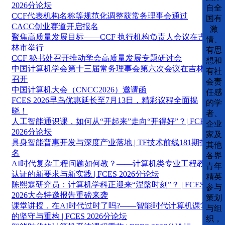
2026分论坛
自全
CCF代表机构名称等规范化调整获常务理事会通过
国有
CACC创业赛道开启报名
激
聚焦高质量发展目标——CCF 执行机构负责人会议在吉
情、
林市举行
有思
CCF 秘书处召开推动学会高质量发展专题研讨会
想和
中国计算机学会第十三届常务理事会第六次会议在吉林市
有社
召开
会责
中国计算机大会（CNCC2026）邀请函
任感
FCES 2026早鸟优惠延长至7月13日，精彩议程全面揭
的学
晓！
者、
人工智能通识课，如何从“开起来”走向“开得好”？| FCES
企业
2026分论坛
家及
具身智能普惠开发与深度产业落地 | TF技术前线181期报
其他
名
各界
AI时代复杂工程问题如何教？——计算机类专业工程教育
青年
认证的新要求与新实践 | FCES 2026分论坛
精英
陈熙霖研究员：计算机学科正迎来“涅槃时刻”？ | FCES
参与
2026大会特邀报告重磅来袭
策划
课堂讲授，在AI时代过时了吗?——智能时代计算机课堂
与组
的坚守与重构 | FCES 2026分论坛
织，