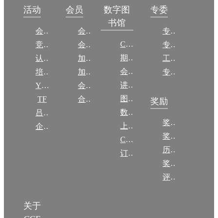
数字图
活动
会员
专委
书馆
会议
会员简介
专委简介
CCCF
竞赛
会员权益
专委条例
期刊
认证
加入CCF
工作问答
会议
培训
加入CCF
专委名单
讲稿
YOCSEF
会员交费
图集
TF
合作伙伴
奖励
数图编审委员会
吕梁振兴
奖励动态
上传/发布作品
企智会
奖励目录
CCF DL Focus
历年获奖名单
订阅《计算》
奖项推荐
评奖条例
关于