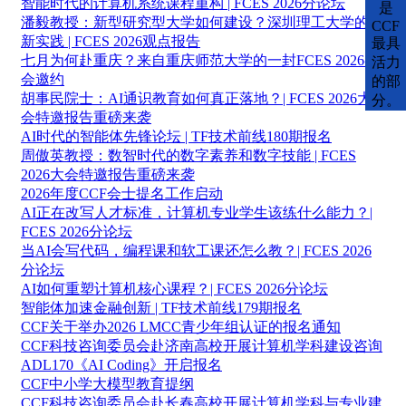
智能时代的计算机系统课程重构 | FCES 2026分论坛
是
潘毅教授：新型研究型大学如何建设？深圳理工大学的创
CCF
新实践 | FCES 2026观点报告
最具
七月为何赴重庆？来自重庆师范大学的一封FCES 2026参
活力
会邀约
的部
胡事民院士：AI通识教育如何真正落地？| FCES 2026大
分。
会特邀报告重磅来袭
AI时代的智能体先锋论坛 | TF技术前线180期报名
周傲英教授：数智时代的数字素养和数字技能 | FCES
2026大会特邀报告重磅来袭
2026年度CCF会士提名工作启动
AI正在改写人才标准，计算机专业学生该练什么能力？|
FCES 2026分论坛
当AI会写代码，编程课和软工课还怎么教？| FCES 2026
分论坛
AI如何重塑计算机核心课程？| FCES 2026分论坛
智能体加速金融创新 | TF技术前线179期报名
CCF关于举办2026 LMCC青少年组认证的报名通知
CCF科技咨询委员会赴济南高校开展计算机学科建设咨询
ADL170《AI Coding》开启报名
CCF中小学大模型教育提纲
CCF科技咨询委员会赴长春高校开展计算机学科与专业建