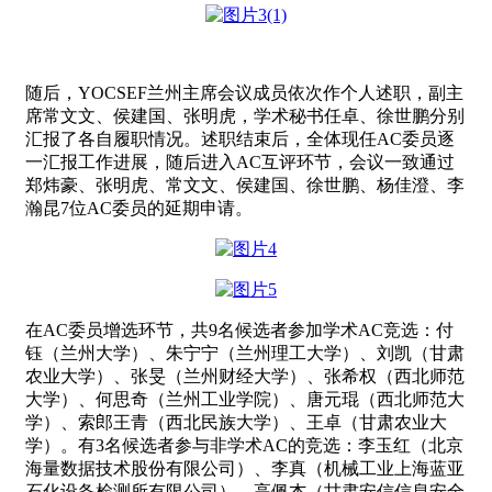
随后，YOCSEF兰州主席会议成员依次作个人述职，副主
席常文文、侯建国、张明虎，学术秘书任卓、徐世鹏分别
汇报了各自履职情况。述职结束后，全体现任AC委员逐
一汇报工作进展，随后进入AC互评环节，会议一致通过
郑炜豪、张明虎、常文文、侯建国、徐世鹏、杨佳澄、李
瀚昆7位AC委员的延期申请。
在AC委员增选环节，共9名候选者参加学术AC竞选：付
钰（兰州大学）、朱宁宁（兰州理工大学）、刘凯（甘肃
农业大学）、张旻（兰州财经大学）、张希权（西北师范
大学）、何思奇（兰州工业学院）、唐元琨（西北师范大
学）、索郎王青（西北民族大学）、王卓（甘肃农业大
学）。有3名候选者参与非学术AC的竞选：李玉红（北京
海量数据技术股份有限公司）、李真（机械工业上海蓝亚
石化设备检测所有限公司）、高佩杰（甘肃安信信息安全