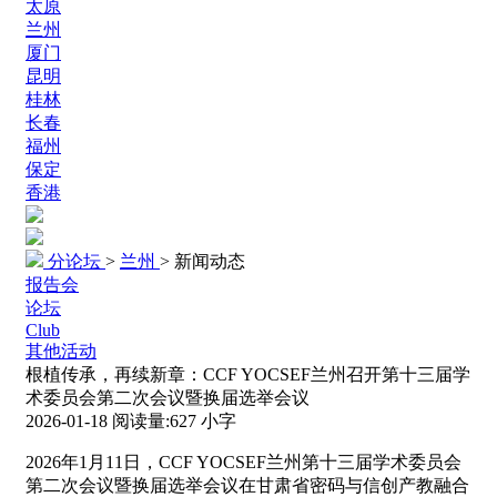
太原
兰州
厦门
昆明
桂林
长春
福州
保定
香港
分论坛
>
兰州
>
新闻动态
报告会
论坛
Club
其他活动
根植传承，再续新章：CCF YOCSEF兰州召开第十三届学
术委员会第二次会议暨换届选举会议
2026-01-18
阅读量:
627
小字
2026年1月11日，CCF YOCSEF兰州第十三届学术委员会
第二次会议暨换届选举会议在甘肃省密码与信创产教融合