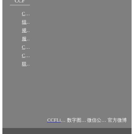
CCF
CCF简介
组织机构
规章
服务项目
CCF大事记
CCF创建60周年
联系我们
CCFLink APP
数字图书馆
微信公众号
官方微博