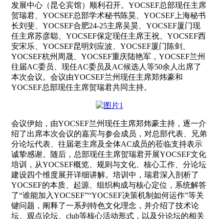
发展中心（昆仑宾馆）顺利召开。YOCSEF总部现任主席
贺瑞君、YOCSEF总部学术秘书陈昊、YOCSEF上海秘书
长刘斐、YOCSEF合肥24-25主席吴昊、YOCSEF厦门现
任主席苏彦聪、YOCSEF保定现任主席王祝、YOCSEF西
安宋乐、YOCSEF昆明刘应波、YOCSEF厦门陈剑、
YOCSEF杭州周晟、YOCSEF重庆陆艳军，YOCSEF兰州
往届AC委员、现任AC委员及AC候选人等50余人出席了
本次会议。会议由YOCSEF兰州现任主席郑炜豪和
YOCSEF总部现任主席贺瑞君共同主持。
会议伊始，由YOCSEF兰州现任主席郑炜豪主持，逐一介
绍了出席本次会议的嘉宾与参会成员，对总部代表、兄弟
分论坛代表、往届老主席及全体AC成员的莅临支持表示
诚挚感谢。随后，总部现任主席贺瑞君开展YOCSEF文化
培训，从YOCSEF概览、规则与文化、核心工作、分论坛
建设四个维度展开详细讲解。培训中，瑞君深入剖析了
YOCSEF的本质、起源、组织构成与核心定位，系统解答
了“谁能加入YOCSEF”“YOCSEF决策机制如何运作”等关
键问题，阐释了一系列特色文化理念，并介绍了技术论
坛、观点论坛、club等核心活动形式，以及分论坛的相关