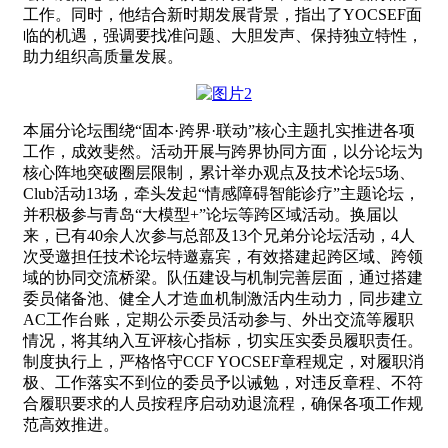
工作。同时，他结合新时期发展背景，指出了YOCSEF面
临的机遇，强调要找准问题、大胆发声、保持独立特性，
助力组织高质量发展。
本届分论坛围绕“固本·跨界·联动”核心主题扎实推进各项
工作，成效斐然。活动开展与跨界协同方面，以分论坛为
核心阵地突破圈层限制，累计举办观点及技术论坛5场、
Club活动13场，牵头发起“情感障碍智能诊疗”主题论坛，
并积极参与青岛“大模型+”论坛等跨区域活动。换届以
来，已有40余人次参与总部及13个兄弟分论坛活动，4人
次受邀担任技术论坛特邀嘉宾，有效搭建起跨区域、跨领
域的协同交流桥梁。队伍建设与机制完善层面，通过搭建
委员储备池、健全人才造血机制激活内生动力，同步建立
AC工作台账，定期公示委员活动参与、外出交流等履职
情况，将其纳入互评核心指标，切实压实委员履职责任。
制度执行上，严格恪守CCF YOCSEF章程规定，对履职消
极、工作落实不到位的委员予以诫勉，对违反章程、不符
合履职要求的人员按程序启动劝退流程，确保各项工作规
范高效推进。