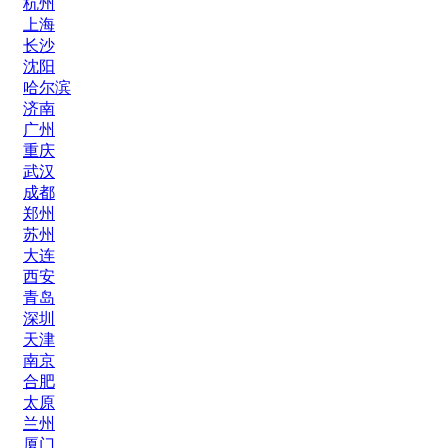
杭州
上海
长沙
沈阳
哈尔滨
济南
广州
重庆
武汉
成都
郑州
苏州
大连
西安
青岛
深圳
天津
南京
合肥
太原
兰州
厦门