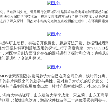
究，从道路消失点、道路可行驶区域和道路障碍物检测等道路环境感知
算法引入深度学习技术后，在速度性能进方面行了探讨和交流；延辉就数
进行了深入探讨；田杰对非结构化道路交点检测的过程中，在环境因
素
掌握科研主动权、突破公开数据集、超越算法开发、数据预处理
对郑强从科研到落地应用的探讨进行了高度肯定，对YOCSE
工作，对医学分割方面研究存在的困惑进行了探讨和交流；克峰从
性问题进行了交流和探讨。
CMOS像素探测器的发展趋势对自己在高空间分辨、快时间分
卡脖子的芯片问题之间的差异与共性，及对粒子对抗机的研究意义；
刘涛从产品实际应用角度出发，针对产品时效问题，对CMOS像
，济南大学杨晓晖，山东建筑大学李成龙、宋立莉，山东工商
学张丽，浪潮信息刘涛，瀚高软件魏波等三十余位委员共同参与