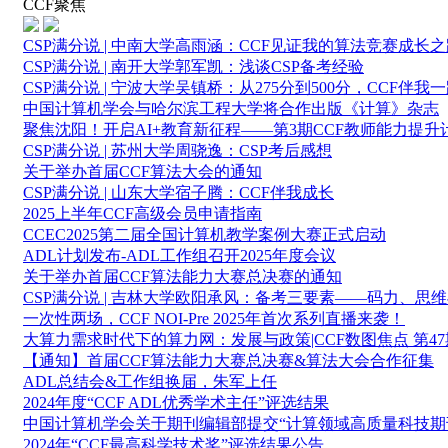
CCF聚焦
CSP满分说 | 中南大学高雨涵：CCF见证我的算法竞赛成长
CSP满分说 | 南开大学郭军凯：浅谈CSP备考经验
CSP满分说 | 宁波大学吴镇桥：从275分到500分，CCF伴我
中国计算机学会与哈尔滨工程大学将合作出版《计算》杂志
聚焦沈阳！开启AI+教育新征程——第3期CCF教师能力提
CSP满分说 | 苏州大学周骁逸：CSP考后感想
关于举办首届CCF算法大会的通知
CSP满分说 | 山东大学宿子腾：CCF伴我成长
2025上半年CCF高级会员申请指南
CCEC2025第二届全国计算机教学案例大赛正式启动
ADL计划发布-ADL工作组召开2025年度会议
关于举办首届CCF算法能力大赛总决赛的通知
CSP满分说 | 吉林大学欧阳承风：备考三要素——码力、思
一次性两场，CCF NOI-Pre 2025年首次系列直播来袭！
大算力需求时代下的算力网：发展与政策|CCF数图焦点 第47
【通知】首届CCF算法能力大赛总决赛&算法大会合作征集
ADL总结会&工作组换届，朱军上任
2024年度“CCF ADL优秀学术主任”评选结果
中国计算机学会关于期刊编辑部提交“计算领域高质量科技期
2024年“CCF最高科学技术奖”评选结果公告