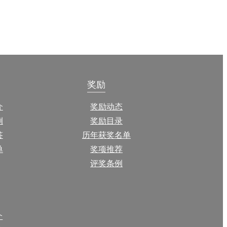
奖励
介
奖励动态
例
奖励目录
答
历年获奖名单
单
奖项推荐
评奖条例
介