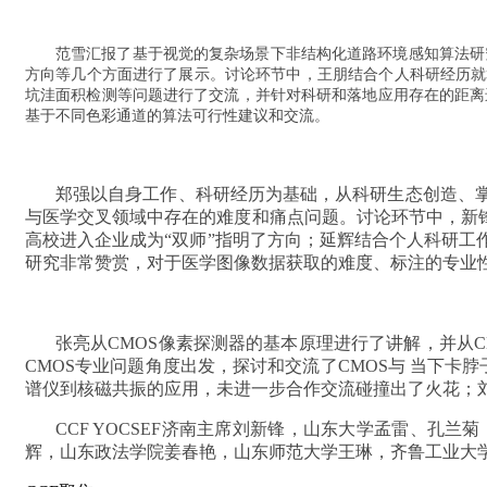
范雪汇报了基于视觉的复杂场景下非结构化道路环境感知算法研
方向等几个方面进行了展示。讨论环节中，王朋结合个人科研经历就
坑洼面积检测等问题进行了交流，并针对科研和落地应用存在的距离
基于不同色彩通道的算法可行性建议和交流。
郑强以自身工作、科研经历为基础，从科研生态创造、
与医学交叉领域中存在的难度和痛点问题。讨论环节中，新锋
高校进入企业成为“双师”指明了方向；延辉结合个人科研
研究非常赞赏，对于医学图像数据获取的难度、标注的专业
张亮从CMOS像素探测器的基本原理进行了讲解，并从
CMOS专业问题角度出发，探讨和交流了CMOS与 当下
谱仪到核磁共振的应用，未进一步合作交流碰撞出了火花；
CCF YOCSEF
济南主席刘新锋，山东大学孟雷、孔兰菊
辉，山东政法学院姜春艳，山东师范大学王琳，齐鲁工业大