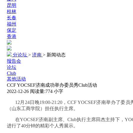
昆明
桂林
长春
福州
保定
香港
分论坛
>
济南
>
新闻动态
报告会
论坛
Club
其他活动
CCF YOCSEF济南成功举办委员秀Club活动
2022-12-26
阅读量:
774
小字
12
月24日晚19:00-21:20，CCF YOCSEF济南
（山东工商学院）担任执行主席。
在YOCSEF济南副主席、Club执行主席田杰主持下，
进行了40分钟的精彩个人秀展示。