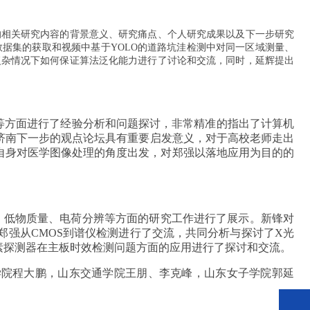
的相关研究内容的背景意义、研究痛点、个人研究成果以及下一步研究
据集的获取和视频中基于YOLO的道路坑洼检测中对同一区域测量、
复杂情况下如何保证算法泛化能力进行了讨论和交流，同时，延辉提出
等方面进行了经验分析和问题探讨，非常精准的指出了计算机
F济南下一步的观点论坛具有重要启发意义，对于高校老师走出
自身对医学图像处理的角度出发，对郑强以落地应用为目的的
辨、低物质量、电荷分辨等方面的研究工作进行了展示。新锋对
郑强从CMOS到谱仪检测进行了交流，共同分析与探讨了X光
素探测器在主板时效检测问题方面的应用进行了探讨和交流。
学院程大鹏，山东交通学院王朋、李克峰，山东女子学院郭延
。