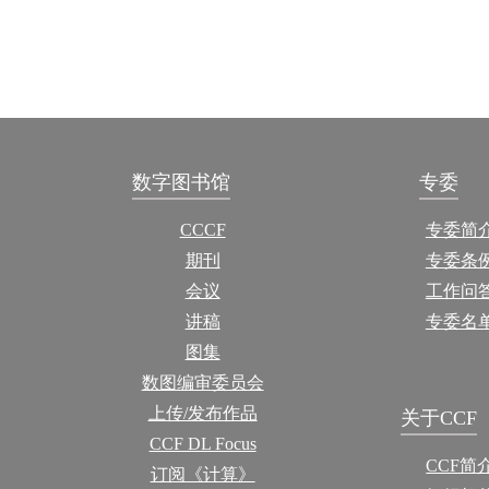
数字图书馆
专委
CCCF
专委简
期刊
专委条
会议
工作问
讲稿
专委名
图集
数图编审委员会
上传/发布作品
关于CCF
CCF DL Focus
CCF简
订阅《计算》