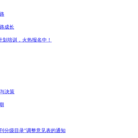
之路
一路成长
升计划培训，火热报名中！
维与决策
期
刊分级目录”调整意见表的通知