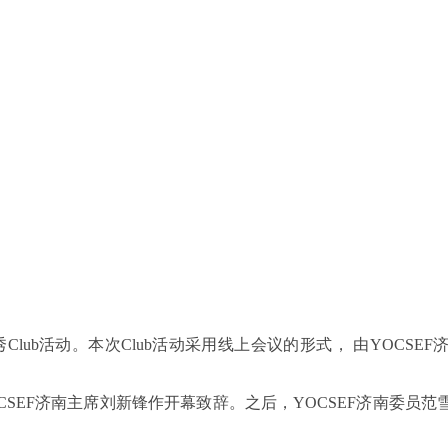
举办了委员秀Club活动。本次Club活动采用线上会议的形式， 由YO
YOCSEF济南主席刘新锋作开幕致辞。之后，YOCSEF济南