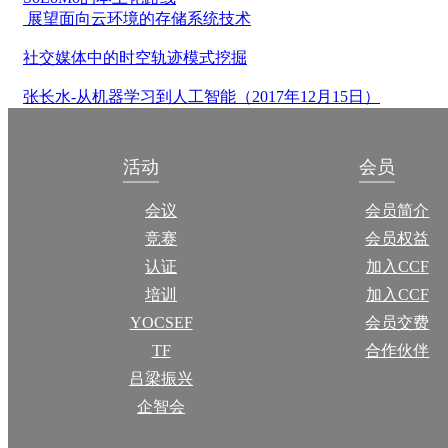
展望面向云环境的存储系统技术
社交媒体中的时空轨迹模式挖掘
张长水-从机器学习到人工智能（2017年12月15日）
活动
会员
会议
会员简介
竞赛
会员权益
认证
加入CCF
培训
加入CCF
YOCSEF
会员交费
TF
合作伙伴
吕梁振兴
企智会