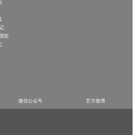
构
目
事记
0周年
们
微信公众号
官方微博