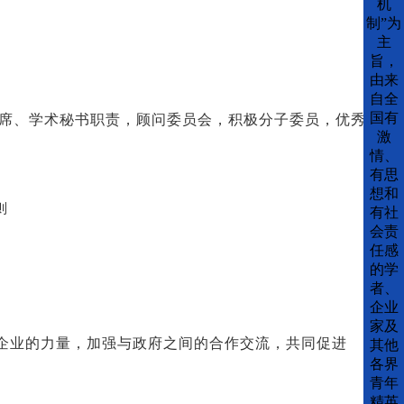
机
制”为
主
旨，
由来
自全
国有
副主席、学术秘书职责，顾问委员会，积极分子委员，优秀
激
情、
有思
想和
则
有社
会责
任感
的学
者、
企业
家及
及企业的力量，加强与政府之间的合作交流，共同促进
其他
各界
青年
精英