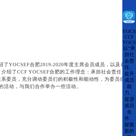
CCFLink下载
YOCS
CCF
YOCS
以“承
担社
会责
绍了YOCSEF合肥2019-2020年度主席会员成员，以及各
任、
介绍了CCF YOCSEF合肥的工作理念：承担社会责任、
提升
C联系委员，充分调动委员们的积极性和能动性，为委员们
成员
F的活动，与我们合作举办一些活动。
能
力、
促进
成员
合
作、
探索
新的