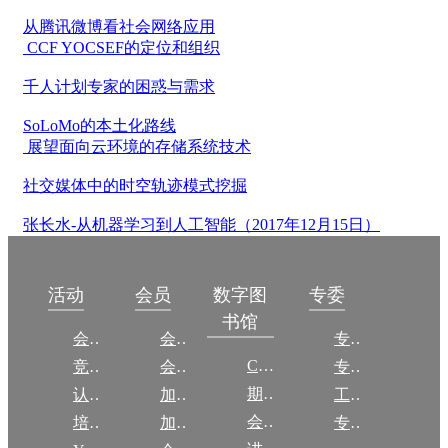
从腾讯微博看社会网络应用
CCF YOCSEF的定位和组织
千人计划专家的困惑与需求
SoLoMo的本土化路线
展望面向云环境的存储系统技术
社交媒体中的时空轨迹模式挖掘
张长水-从机器学习到人工智能（2017年12月15日）
数字图
活动
会员
专委
书馆
会议
会员简介
专委简介
CCCF
竞赛
会员权益
专委条例
期刊
认证
加入CCF
工作问答
会议
培训
加入CCF
专委名单