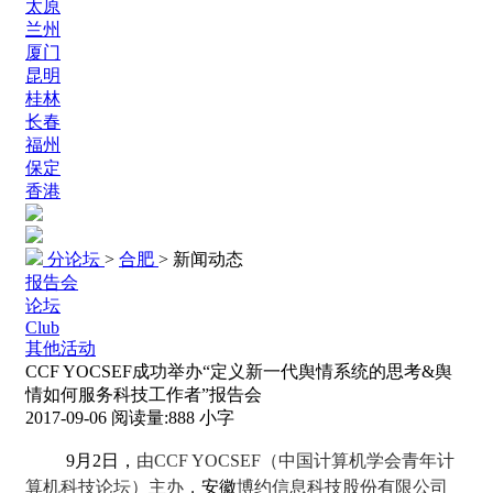
太原
兰州
厦门
昆明
桂林
长春
福州
保定
香港
分论坛
>
合肥
>
新闻动态
报告会
论坛
Club
其他活动
CCF YOCSEF成功举办“定义新一代舆情系统的思考&舆
情如何服务科技工作者”报告会
2017-09-06
阅读量:
888
小字
9
月2日，
由CCF YOCSEF（中国计算机学会青年计
算机科技论坛）主办，
安徽
博约信息科技股份有限公司