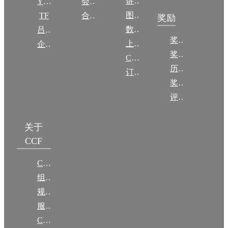
讲稿
YOCSEF
会员交费
图集
TF
合作伙伴
奖励
数图编审委员会
吕梁振兴
奖励动态
上传/发布作品
企智会
奖励目录
CCF DL Focus
历年获奖名单
订阅《计算》
奖项推荐
评奖条例
关于
CCF
CCF简介
组织机构
规章
服务项目
CCF大事记