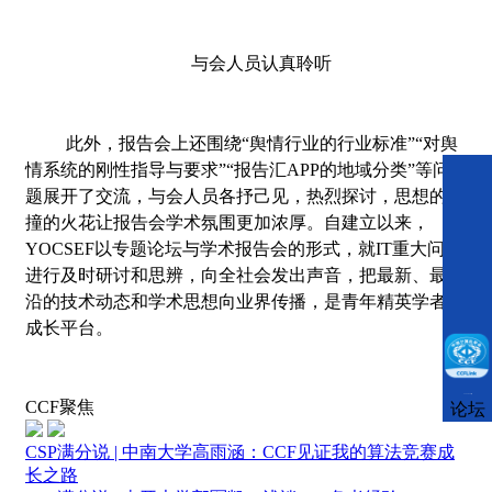
与会人员认真聆听
此外，报告会上还围绕“舆情行业的行业标准”“对舆
情系统的刚性指导与要求”“报告汇APP的地域分类”等问
题展开了交流，与会人员各抒己见，热烈探讨，思想的碰
撞的火花让报告会学术氛围更加浓厚。自建立以来，
YOCSEF
以专题论坛与学术报告会的形式，就IT重大问题
进行及时研讨和思辨，向全社会发出声音，把最新、最前
沿的技术动态和学术思想向业界传播，是青年精英学者的
成长平台。
CCFLink下载
CCF聚焦
论坛
CSP满分说 | 中南大学高雨涵：CCF见证我的算法竞赛成
长之路