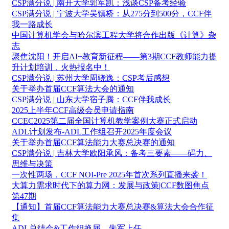
CSP满分说 | 南开大学郭军凯：浅谈CSP备考经验
CSP满分说 | 宁波大学吴镇桥：从275分到500分，CCF伴
我一路成长
中国计算机学会与哈尔滨工程大学将合作出版《计算》杂
志
聚焦沈阳！开启AI+教育新征程——第3期CCF教师能力提
升计划培训，火热报名中！
CSP满分说 | 苏州大学周骁逸：CSP考后感想
关于举办首届CCF算法大会的通知
CSP满分说 | 山东大学宿子腾：CCF伴我成长
2025上半年CCF高级会员申请指南
CCEC2025第二届全国计算机教学案例大赛正式启动
ADL计划发布-ADL工作组召开2025年度会议
关于举办首届CCF算法能力大赛总决赛的通知
CSP满分说 | 吉林大学欧阳承风：备考三要素——码力、
思维与决策
一次性两场，CCF NOI-Pre 2025年首次系列直播来袭！
大算力需求时代下的算力网：发展与政策|CCF数图焦点
第47期
【通知】首届CCF算法能力大赛总决赛&算法大会合作征
集
ADL总结会&工作组换届，朱军上任