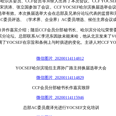
F
哈尔滨委员、
CCF
会员等30余人出席了本次会议。
CCF YOCSE
宋洪涛、张立国参加了会议。
CCF YOCSEF
哈尔滨换届选举会
，选举有效。本次换届选举大会在总部及兄弟分论坛代表的监督和
AC委员评选、（学术界、企业界）
AC
委员增选、候任主席会议
主持并作嘉宾介绍；随后CCF会员分部秘书长、哈尔滨分论坛荣誉委
分论坛。总部联系AC李浥东因故未能来哈，他从北京发来了V
了YOCSEF在宗旨和条例上与时俱进的变化。主讲人对CCF YO
YOCSEF哈尔滨现任主席孙广路主持换届选举大会
CCF会员分部秘书长作嘉宾致辞
总部AC委员鹿泽光进行YOCSEF文化培训