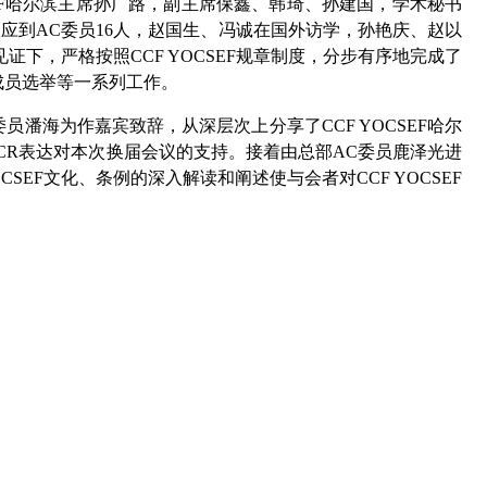
F
哈尔滨主席孙广路，副主席保鑫、韩琦、孙建国，学术秘书
议应到
AC
委员16人，赵国生、冯诚在国外访学，孙艳庆、赵以
见证下，严格按照
CCF YOCSEF
规章制度，分步有序地完成了
成员选举等一系列工作。
员潘海为作嘉宾致辞，从深层次上分享了CCF YOCSEF哈尔
CR表达对本次换届会议的支持。接着由总部AC委员鹿泽光进
CSEF文化、条例的深入解读和阐述使与会者对CCF YOCSEF