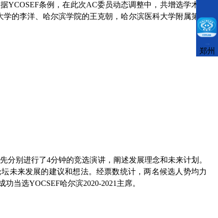
YCOSEF条例，在此次AC委员动态调整中，共增选学术界
业大学的李洋、哈尔滨学院的王克朝，哈尔滨医科大学附属第二
CCFLink下载
郑州
先分别进行了4分钟的竞选演讲，阐述发展理念和未来计划。
论坛未来发展的建议和想法。经票数统计，两名候选人势均力
OCSEF哈尔滨2020-2021主席。