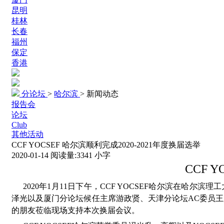
昆明
桂林
长春
福州
保定
香港
分论坛
>
哈尔滨
>
新闻动态
报告会
论坛
Club
其他活动
CCF YOCSEF 哈尔滨顺利完成2020-2021年度换届选举
2020-01-14
阅读量:
3341
小字
CCF Y
2020年1月11日下午，CCF YOCSEF哈尔滨在哈尔滨理
泽光以及厦门分论坛候任主席游政贤、天津分论坛AC委员
的朋友莅临现场支持本次换届会议。