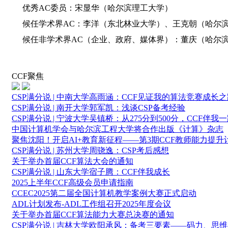
优秀AC委员：宋显华（哈尔滨理工大学）
候任学术界AC：李洋（东北林业大学）、王克朝（哈尔
候任非学术界AC（企业、政府、媒体界）：董庆（哈尔
CCF聚焦
CSP满分说 | 中南大学高雨涵：CCF见证我的算法竞赛成长
CSP满分说 | 南开大学郭军凯：浅谈CSP备考经验
CSP满分说 | 宁波大学吴镇桥：从275分到500分，CCF伴我
中国计算机学会与哈尔滨工程大学将合作出版《计算》杂志
聚焦沈阳！开启AI+教育新征程——第3期CCF教师能力提
CSP满分说 | 苏州大学周骁逸：CSP考后感想
关于举办首届CCF算法大会的通知
CSP满分说 | 山东大学宿子腾：CCF伴我成长
2025上半年CCF高级会员申请指南
CCEC2025第二届全国计算机教学案例大赛正式启动
ADL计划发布-ADL工作组召开2025年度会议
关于举办首届CCF算法能力大赛总决赛的通知
CSP满分说 | 吉林大学欧阳承风：备考三要素——码力、思