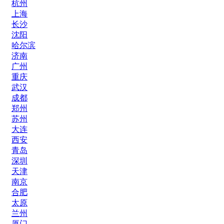
杭州
上海
长沙
沈阳
哈尔滨
济南
广州
重庆
武汉
成都
郑州
苏州
大连
西安
青岛
深圳
天津
南京
合肥
太原
兰州
厦门