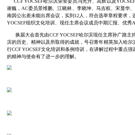
CCF YOCSEF哈尔滨荣誉委员冯光升、高辉以及
YOCSE
谢巍，
AC
委员景维鹏、江晓林、李晓坤、马吉权、宋显华、
南因公出差未能出席会议，实到12人，符合选举章程要求
YOCSEF
组织文化培训、现任主席会议成员中期汇报、优秀
换届大会首先由CCF YOCSEF哈尔滨现任主席孙广路
滨的历史、精神以及所取得的成就，号召青年精英加入哈尔滨
行CCF YOCSEF文化培训和条例培训，在讲解过程中重点强调
的精神与使命有了进一步的理解。