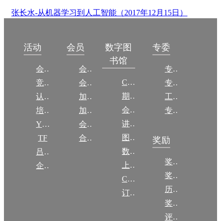
张长水-从机器学习到人工智能（2017年12月15日）
数字图
活动
会员
专委
书馆
会议
会员简介
专委简介
CCCF
竞赛
会员权益
专委条例
期刊
认证
加入CCF
工作问答
会议
培训
加入CCF
专委名单
讲稿
YOCSEF
会员交费
图集
TF
合作伙伴
奖励
数图编审委员会
吕梁振兴
奖励动态
上传/发布作品
企智会
奖励目录
CCF DL Focus
历年获奖名单
订阅《计算》
奖项推荐
评奖条例