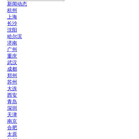
新闻动态
杭州
上海
长沙
沈阳
哈尔滨
济南
广州
重庆
武汉
成都
郑州
苏州
大连
西安
青岛
深圳
天津
南京
合肥
太原