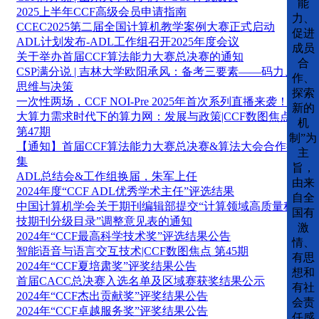
能
2025上半年CCF高级会员申请指南
力、
CCEC2025第二届全国计算机教学案例大赛正式启动
促进
ADL计划发布-ADL工作组召开2025年度会议
成员
关于举办首届CCF算法能力大赛总决赛的通知
合
CSP满分说 | 吉林大学欧阳承风：备考三要素——码力、
作、
思维与决策
探索
一次性两场，CCF NOI-Pre 2025年首次系列直播来袭！
新的
大算力需求时代下的算力网：发展与政策|CCF数图焦点
机
第47期
制”为
【通知】首届CCF算法能力大赛总决赛&算法大会合作征
主
集
旨，
ADL总结会&工作组换届，朱军上任
由来
2024年度“CCF ADL优秀学术主任”评选结果
自全
中国计算机学会关于期刊编辑部提交“计算领域高质量科
国有
技期刊分级目录”调整意见表的通知
激
2024年“CCF最高科学技术奖”评选结果公告
情、
智能语音与语言交互技术|CCF数图焦点 第45期
有思
2024年“CCF夏培肃奖”评奖结果公告
想和
首届CACC总决赛入选名单及区域赛获奖结果公示
有社
2024年“CCF杰出贡献奖”评奖结果公告
会责
2024年“CCF卓越服务奖”评奖结果公告
任感