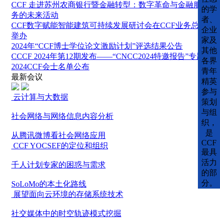
CCF 走进苏州农商银行暨金融转型：数字革命与金融服
的学
务的未来活动
者、
CCF数字赋能智能建筑可持续发展研讨会在CCF业务总部
企业
举办
家及
2024年“CCF博士学位论文激励计划”评选结果公告
其他
CCCF 2024年第12期发布——“CNCC2024特邀报告”专题
各界
2024CCF会士名单公布
青年
最新会议
精英
参与
云计算与大数据
策划
与组
社会网络与网络信息内容分析
织，
是
从腾讯微博看社会网络应用
CCF
CCF YOCSEF的定位和组织
最具
活力
千人计划专家的困惑与需求
的部
分。
SoLoMo的本土化路线
展望面向云环境的存储系统技术
社交媒体中的时空轨迹模式挖掘