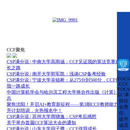
CCF聚焦
CSP满分说 | 中南大学高雨涵：CCF见证我的算法竞赛成
长之路
CSP满分说 | 南开大学郭军凯：浅谈CSP备考经验
CCFLink下载
YOCS
CSP满分说 | 宁波大学吴镇桥：从275分到500分，CCF伴
CCF
我一路成长
YOCS
中国计算机学会与哈尔滨工程大学将合作出版《计算》杂
以“承
志
担社
聚焦沈阳！开启AI+教育新征程——第3期CCF教师能力提
会责
升计划培训，火热报名中！
任、
CSP满分说 | 苏州大学周骁逸：CSP考后感想
提升
关于举办首届CCF算法大会的通知
成员
CSP满分说 | 山东大学宿子腾：CCF伴我成长