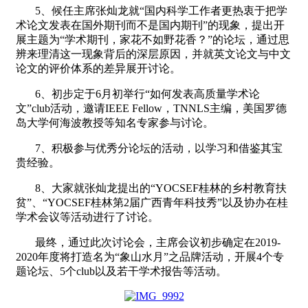
5
、候任主席张灿龙就“国内科学工作者更热衷于把学
术论文发表在国外期刊而不是国内期刊”的现象，提出开
展主题为“学术期刊，家花不如野花香？”的论坛，通过思
辨来理清这一现象背后的深层原因，并就英文论文与中文
论文的评价体系的差异展开讨论。
6
、初步定于6月初举行“如何发表高质量学术论
文”club活动，邀请IEEE Fellow，TNNLS主编，美国罗德
岛大学何海波教授等知名专家参与讨论。
7
、积极参与优秀分论坛的活动，以学习和借鉴其宝
贵经验。
8
、大家就张灿龙提出的“YOCSEF桂林的乡村教育扶
贫”、“YOCSEF桂林第2届广西青年科技秀”以及协办在桂
学术会议等活动进行了讨论。
最终，通过此次讨论会，主席会议初步确定在2019-
2020年度将打造名为“象山水月”之品牌活动，开展4个专
题论坛、5个club以及若干学术报告等活动。