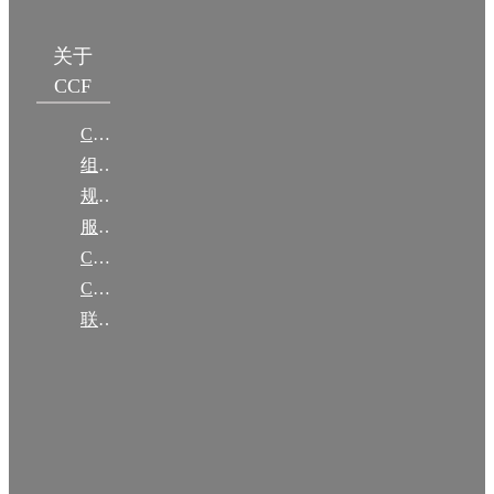
关于
CCF
CCF简介
组织机构
规章
服务项目
CCF大事记
CCF创建60周年
联系我们