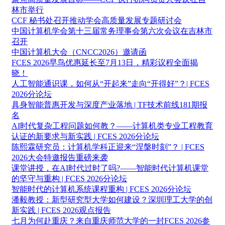
林市举行
CCF 秘书处召开推动学会高质量发展专题研讨会
中国计算机学会第十三届常务理事会第六次会议在吉林市
召开
中国计算机大会（CNCC2026）邀请函
FCES 2026早鸟优惠延长至7月13日，精彩议程全面揭
晓！
人工智能通识课，如何从“开起来”走向“开得好”？| FCES
2026分论坛
具身智能普惠开发与深度产业落地 | TF技术前线181期报
名
AI时代复杂工程问题如何教？——计算机类专业工程教育
认证的新要求与新实践 | FCES 2026分论坛
陈熙霖研究员：计算机学科正迎来“涅槃时刻”？ | FCES
2026大会特邀报告重磅来袭
课堂讲授，在AI时代过时了吗?——智能时代计算机课堂
的坚守与重构 | FCES 2026分论坛
智能时代的计算机系统课程重构 | FCES 2026分论坛
潘毅教授：新型研究型大学如何建设？深圳理工大学的创
新实践 | FCES 2026观点报告
七月为何赴重庆？来自重庆师范大学的一封FCES 2026参