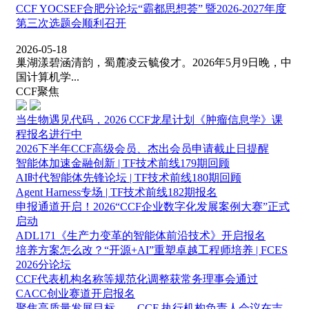
CCF YOCSEF合肥分论坛“霸都思想荟” 暨2026-2027年度
第三次选题会顺利召开
2026-05-18
巢湖漾碧涵清韵，蜀麓凌云毓俊才。2026年5月9日晚，中
国计算机学...
CCF聚焦
当生物遇见代码，2026 CCF龙星计划《肿瘤信息学》课
程报名进行中
2026下半年CCF高级会员、杰出会员申请截止日提醒
智能体加速金融创新 | TF技术前线179期回顾
AI时代智能体先锋论坛 | TF技术前线180期回顾
Agent Harness专场 | TF技术前线182期报名
申报通道开启！2026“CCF企业数字化发展案例大赛”正式
启动
ADL171《生产力变革的智能体前沿技术》开启报名
培养方案怎么改？“开源+AI”重塑卓越工程师培养 | FCES
2026分论坛
CCF代表机构名称等规范化调整获常务理事会通过
CACC创业赛道开启报名
聚焦高质量发展目标——CCF 执行机构负责人会议在吉