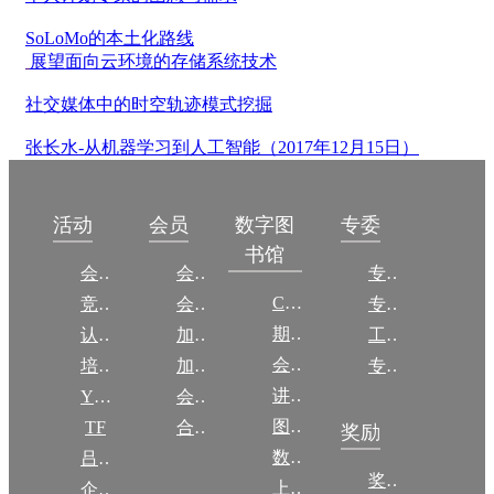
SoLoMo的本土化路线
展望面向云环境的存储系统技术
社交媒体中的时空轨迹模式挖掘
张长水-从机器学习到人工智能（2017年12月15日）
数字图
活动
会员
专委
书馆
会议
会员简介
专委简介
CCCF
竞赛
会员权益
专委条例
期刊
认证
加入CCF
工作问答
会议
培训
加入CCF
专委名单
讲稿
YOCSEF
会员交费
图集
TF
合作伙伴
奖励
数图编审委员会
吕梁振兴
奖励动态
上传/发布作品
企智会