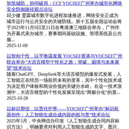
智筑城防，协同破局：CCF YOCSEF广州举办城市化网络
安全防御路径观点论坛
邱少健 雯霖城市数字化进程加速推进，网络安全正成为
城市运行与公共安全的关键防线。第十五届全国运动会将
于2025年11月9日至21日在粤港澳三地联合举办，广州作
为开幕式承办城市，赛事期间基础设施、管理系统及公共
服...
2025-11-08
以智创个性，以平衡谋发展 YOCSEF香港与YOCSEF广州
联合举办“大语言模型个性化之路：突破、困境与未来展
望”技术论坛
随着ChatGPT、DeepSeek等大语言模型的爆发式发展，人
工智能正在经历一场前所未有的变革，其中个性化技术成
为决定用户体验和商业价值的关键分水岭。在这一技术浪
潮中，大语言模型的个性化发展呈现出“两极分化”的显...
2025-10-28
以标识塑信，以责任护界——YOCSEF广州举办“标识机
器创作：人工智能生成合成内容的权与责”技术论坛
2025年3月，中央网信办印发《人工智能生成合同内容标
识方法》，明确要求对利用人工智能生成的文字、图片、