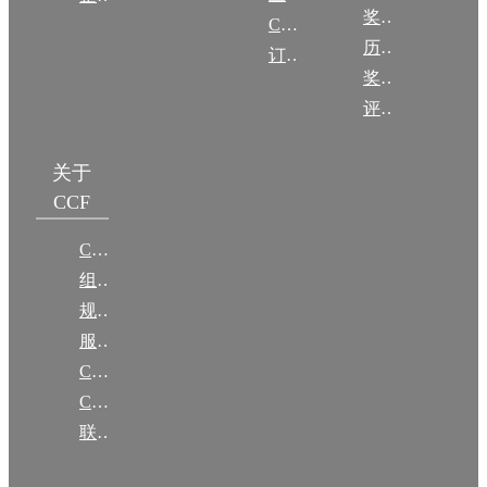
奖励目录
CCF DL Focus
历年获奖名单
订阅《计算》
奖项推荐
评奖条例
关于
CCF
CCF简介
组织机构
规章
服务项目
CCF大事记
CCF创建60周年
联系我们