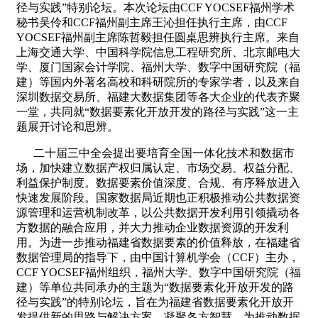
径与实践”特别论坛。本次论坛由CCF YOCSEF福州学术
秘书吴伶和CCF福州副主席王沁担任执行主席，由CCF
YOCSEF福州副主席陈哲毅担任圆桌思辨执行主席。来自
上海交通大学、中国科学院信息工程研究所、北京邮电大
学、厦门国家会计学院、福州大学、数字中国研究院（福
建）等国内外著名高校和科研院所的专家学者，以及来自
深圳数据交易所、福建大数据集团等各大企业的代表齐聚
一堂，共同就“数据要素化开放开发的路径与实践”这一主
题展开讨论和思辨。
二十届三中全会提出要培育全国一体化技术和数据市
场，加快建立数据产权归属认定、市场交易、权益分配、
利益保护制度。数据要素价值深度、合规、有序释放进入
快速发展阶段。国家数据局近期也正积极推动公共数据资
源管理和运营机制改革，以公共数据开发利用引领撬动各
方数据的融合应用，并大力推动企业数据资源的开发利
用。为进一步推动福建省数据要素的价值释放，在福建省
数据管理局的指导下，由中国计算机学会（CCF）主办，
CCF YOCSEF福州组织，福州大学、数字中国研究院（福
建）等单位共同承办的主题为“数据要素化开放开发的路
径与实践”的特别论坛，旨在为福建省数据要素化开放开
发提供新的思路与解决方案，凝聚各方智慧，为推动数据