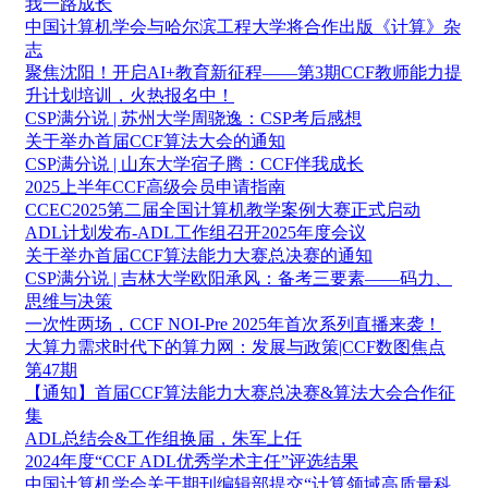
我一路成长
中国计算机学会与哈尔滨工程大学将合作出版《计算》杂
志
聚焦沈阳！开启AI+教育新征程——第3期CCF教师能力提
升计划培训，火热报名中！
CSP满分说 | 苏州大学周骁逸：CSP考后感想
关于举办首届CCF算法大会的通知
CSP满分说 | 山东大学宿子腾：CCF伴我成长
2025上半年CCF高级会员申请指南
CCEC2025第二届全国计算机教学案例大赛正式启动
ADL计划发布-ADL工作组召开2025年度会议
关于举办首届CCF算法能力大赛总决赛的通知
CSP满分说 | 吉林大学欧阳承风：备考三要素——码力、
思维与决策
一次性两场，CCF NOI-Pre 2025年首次系列直播来袭！
大算力需求时代下的算力网：发展与政策|CCF数图焦点
第47期
【通知】首届CCF算法能力大赛总决赛&算法大会合作征
集
ADL总结会&工作组换届，朱军上任
2024年度“CCF ADL优秀学术主任”评选结果
中国计算机学会关于期刊编辑部提交“计算领域高质量科