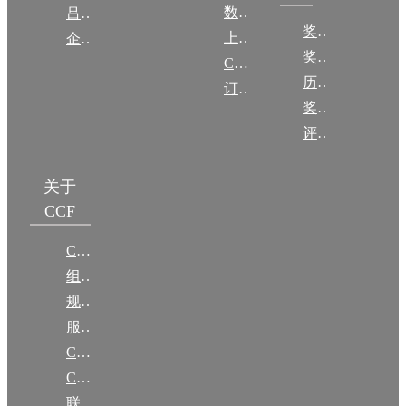
数图编审委员会
吕梁振兴
奖励动态
上传/发布作品
企智会
奖励目录
CCF DL Focus
历年获奖名单
订阅《计算》
奖项推荐
评奖条例
关于
CCF
CCF简介
组织机构
规章
服务项目
CCF大事记
CCF创建60周年
联系我们