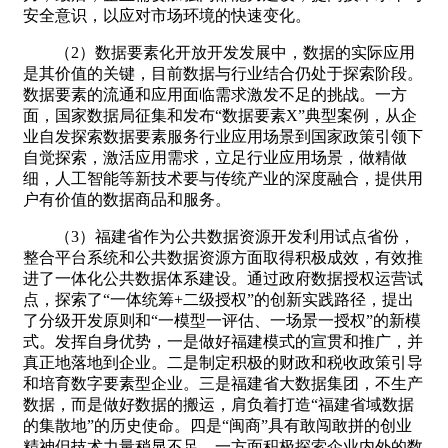
安全意识，以应对市场环境的快速变化。
（2）数据要素化开放开发发展中，数据的实际应用
是其价值的关键，目前数据与行业结合仍处于探索阶段。
数据要素的流通和应用面临需求激发不足的挑战。一方
面，国家数据局征集和发布
“数据要素X”典型案例，从企
业自发探索数据要素服务行业应用场景到国家政策引领下
自觉探索，激活应用需求，立足行业应用场景，做精做
细，人工智能等新技术要与传统产业的深度融合，提供用
户有价值的数据商品和服务。
（3）福建省作为公共数据资源开发利用试点省份，
整合平台系统和公共数据资源方面取得积极成效，有效推
进了一体化公共数据体系建设。通过政府数据授权运营试
点，探索了“一体统筹+二级授权”的创新实践路径，提出
了分级开发原则和“一模型一评估、一场景一授权”的新模
式。发挥自身优势，一是做好福建模式的宣贯和推广，并
真正地落地到企业。二是制定积极的财政和税收政策引导
和培育数字要素型企业。三是福建省大数据集团，不生产
数据，而是做好数据的搬运，肩负着打造“福建省域数据
的集散地”的历史使命。四是“闽商”具有敢闯敢拼的创业
精神但技术力量稍显不足，一方面积极探索企业内外的数