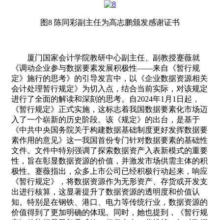
图8 陈同彩副主任为高志鹏颁发感谢证书
厦门国家会计学院教研中心副主任、副教授蹇薇就
《调动企业参与数据要素发展积极性——来自《暂行规
定》施行的思考》的引导发言中，以《企业数据资源相关
会计处理暂行规定》为切入点，结合当前实际，对该规定
进行了全面的解读和深刻的思考。自2024年1月1日起，
《暂行规定》正式实施，这标志着我国数据要素化市场迈
入了一个崭新的历史阶段。该《规定》的出台，是基于
《中共中央国务院关于构建数据基础制度更好发挥数据要
素作用的意见》这一我国首份专门针对数据要素的基础性
文件。文件中特别强调了探索数据资产入表新模式的重要
性，旨在彰显数据资源的价值，并激发市场供需主体的积
极性。蹇薇指出，众多上市公司已经积极行动起来，响应
《暂行规定》，将数据资源作为无形资产、存货或开发支
出进行核算，这显著提升了数据资源的透明度和价值认
知。特别是在钢铁、港口、电力等传统行业，数据资源的
价值得到了更加明确的体现。同时，她也提到，《暂行规