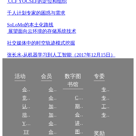
CCF YOCSEF的定位和组织
千人计划专家的困惑与需求
SoLoMo的本土化路线
展望面向云环境的存储系统技术
社交媒体中的时空轨迹模式挖掘
张长水-从机器学习到人工智能（2017年12月15日）
数字图
活动
会员
专委
书馆
会议
会员简介
专委简介
CCCF
竞赛
会员权益
专委条例
期刊
认证
加入CCF
工作问答
会议
培训
加入CCF
专委名单
讲稿
YOCSEF
会员交费
图集
TF
合作伙伴
奖励