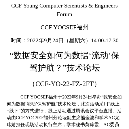
CCF Young Computer Scientists & Engineers
Forum
CCF YOCSEF
福州
时间：
2022
年
9
月
24
日（星期六）
14:00-17:30
“
数据安全如何为数据
‘
流动
’
保
驾护航？
”
技术论坛
（
CCF-YO-22-FZ-2FT
）
CCF YOCSEF
福州于
2022
年
9
月
24
日举办
“
数安全如
何为数据
‘
流动
’
保驾护航
”
技术论坛，此次活动采用
“
线上
+
线下
”
的方式进行，线上活动通过腾讯会议平台直播。活
动由
CCF YOCSEF
福州分论坛副主席熊金波和学术
AC
尤
玮婧担任现场活动执行主席，学术秘书黄琼霞、
AC
委员