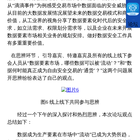
从
“滴滴事件”为例感受交易市场中数据面临的安全威胁，
从目前的大数据发展情况展望未来的数据交易模式和商业
价值，从工业界的视角分享了数据要素化时代后的安全需
CCFLink下载
论坛
求，如立法需求、权限划分需求等，以及企业在未来开展
数据要素市场相关业务的规划安排。做好数据安全工作具
有多重重要价值。
在思辨环节，
引导嘉宾、特邀嘉宾及所有的线上线下参
会人员从
“数据要素市场，哪些数据可以被‘流动’？”和“数
据何时能真正成为自由安全交易的‘通货’？”
这
两
个问题展
开思辨纷纷表达了自己的观点。
图
6
线上线下共同参与
思辨
经过一个下午的深入探讨和热烈思辨，本次论坛观点
总结如下：
数据成为生产要素在市场中
“流动”已成为大势所趋，