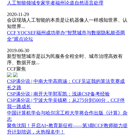
人工智能领域专家学者福州论道自然语言处理
2020-11-29
会议现场人工智能的本质是让机器像人一样感知世界、认
知世界...
CCF YOCSEF福州成功举办“智慧城市与数据隐私能否两
全”观点论坛
2019-06-30
新型智慧城市是以为民服务全程全时、城市治理高效有
序、数据开放...
CCF聚焦
CSP满分说 | 中南大学高雨涵：CCF见证我的算法竞赛成
长之路
CSP满分说 | 南开大学郭军凯：浅谈CSP备考经验
CSP满分说 | 宁波大学吴镇桥：从275分到500分，CCF伴
我一路成长
中国计算机学会与哈尔滨工程大学将合作出版《计算》杂
志
聚焦沈阳！开启AI+教育新征程——第3期CCF教师能力提
升计划培训，火热报名中！