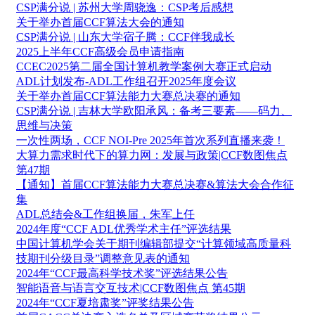
CSP满分说 | 苏州大学周骁逸：CSP考后感想
关于举办首届CCF算法大会的通知
CSP满分说 | 山东大学宿子腾：CCF伴我成长
2025上半年CCF高级会员申请指南
CCEC2025第二届全国计算机教学案例大赛正式启动
ADL计划发布-ADL工作组召开2025年度会议
关于举办首届CCF算法能力大赛总决赛的通知
CSP满分说 | 吉林大学欧阳承风：备考三要素——码力、
思维与决策
一次性两场，CCF NOI-Pre 2025年首次系列直播来袭！
大算力需求时代下的算力网：发展与政策|CCF数图焦点
第47期
【通知】首届CCF算法能力大赛总决赛&算法大会合作征
集
ADL总结会&工作组换届，朱军上任
2024年度“CCF ADL优秀学术主任”评选结果
中国计算机学会关于期刊编辑部提交“计算领域高质量科
技期刊分级目录”调整意见表的通知
2024年“CCF最高科学技术奖”评选结果公告
智能语音与语言交互技术|CCF数图焦点 第45期
2024年“CCF夏培肃奖”评奖结果公告