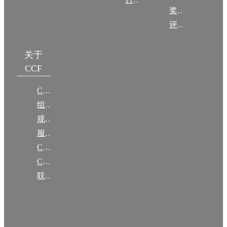
奖项推荐
评奖条例
关于
CCF
CCF简介
组织机构
规章
服务项目
CCF大事记
CCF创建60周年
联系我们