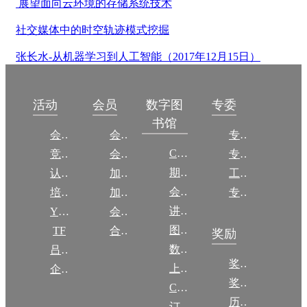
展望面向云环境的存储系统技术
社交媒体中的时空轨迹模式挖掘
张长水-从机器学习到人工智能（2017年12月15日）
数字图
活动
会员
专委
书馆
会议
会员简介
专委简介
CCCF
竞赛
会员权益
专委条例
期刊
认证
加入CCF
工作问答
会议
培训
加入CCF
专委名单
讲稿
YOCSEF
会员交费
图集
TF
合作伙伴
奖励
数图编审委员会
吕梁振兴
奖励动态
上传/发布作品
企智会
奖励目录
CCF DL Focus
历年获奖名单
订阅《计算》