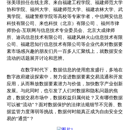
张美璟担任在线主席。
来自福建工程学院、福建师范大学
协和学院、
福州大学、福建师范大学、福建农林大学、武
夷学院、福建警察学院等高校等专家学者，
中信网安信息
科技有限公司、
来也科技（北京）有限公司
、
福州市律
师协会
-
互联网与信息技术专业委员会
、北京大成律师
所、迪讯信息技术有限公司、福建风林火山信息技术有限
公司、福建思知行信息技术有限公司
等企业代表对数据要
素市场感兴趣的朋友们共一百多人汇聚线上，就数据安全
流动的话题展开讨论和思辨。
在数字时代下，数据信息的使用愈发盛行，多地在
数字政府建设探索中，努力促进数据要素交易流通
和
开发
应用，从而释放数据要素潜力与价值，加快数字产业创新
发展。与此同时，也引发了人们对数据和隐私问题的焦
虑，数据交易市场中，数据权益归属何处？又有哪些数据
可以被
“
流动
”
？面对数据保护的法律法规细节不完善、数
据监管力度薄弱等挑战，数据何时能真正成为自由安全交
易的
“
通货
”
？