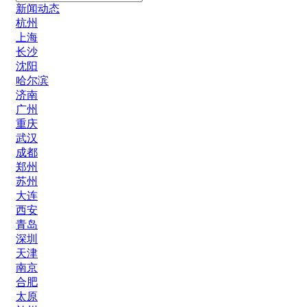
新闻动态
杭州
上海
长沙
沈阳
哈尔滨
济南
广州
重庆
武汉
成都
郑州
苏州
大连
西安
青岛
深圳
天津
南京
合肥
太原