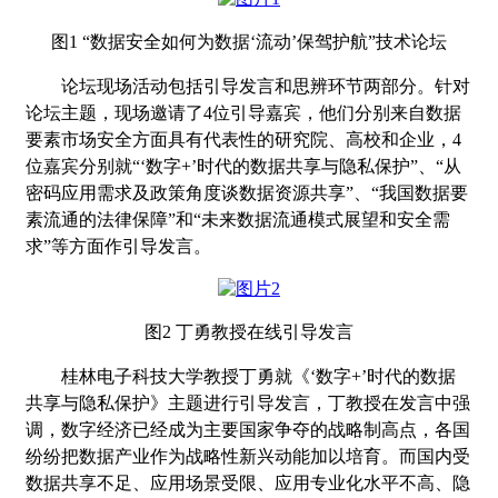
图
1
“
数据安全如何为数据
‘
流动
’
保驾护航
”
技术论坛
论坛现场活动包括引导发言和思辨环节两部分。针对
论坛主题，现场邀请了
4
位引导嘉宾，他们分别来自数据
要素市场安全方面具有代表性的研究院、高校和企业，
4
位嘉宾分别
就
“‘
数字
+’
时代的数据共享与隐私保护
”
、
“
从
密码应用需求及政策角度谈数据资源共享
”
、
“
我国数据要
素流通的法律保障
”
和
“
未来数据流通模式展望和安全需
求
”
等
方面作引导发言。
图
2
丁勇教授在线引导发言
桂林电子科技大学教授丁勇
就
《
‘
数字
+’
时代的数据
共享与隐私保护
》
主题进行
引导发言，丁教授在发言中强
调，数字经济已经成为主要国家争夺的战略制高点，各国
纷纷把数据产业作为战略性新兴动能加以培育。而国内受
数据共享不足、应用场景受限、应用专业化水平不高、隐