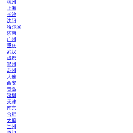
杭州
上海
长沙
沈阳
哈尔滨
济南
广州
重庆
武汉
成都
郑州
苏州
大连
西安
青岛
深圳
天津
南京
合肥
太原
兰州
厦门