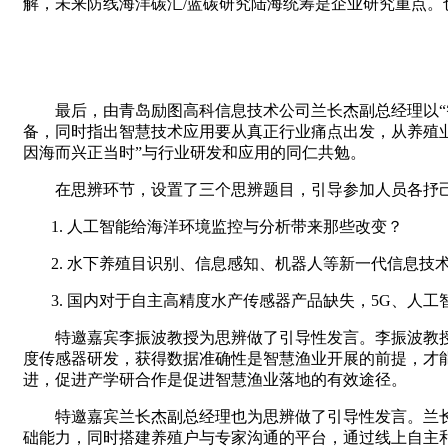
解，未来防线海洋碳汇/蓝碳研究陆海统筹是企业研究重点。
最后，由
青岛励图高科信息技术公司兰长杰副总经理
以
备，同时指出智慧技术应用要从真正行业痛点出发，从养殖
因海而兴正当时”与行业研发和应用的同仁共勉。
在思辨环节，设置了三个思辨题目，引导参加人员各抒
1.
人工智能给海洋环境监控与分析带来那些改变？
2.
水下养殖目识别、信息感知、机器人等新一代信息技
3.
国内对于自主高精度水产传感器产品缺失，5G、人工
特邀嘉宾李振波教授为思辨做了引导性发言。李振波教
度传感器研发，获得数据准确性是智慧渔业开展的前提，才
进，促进产学研合作是促进智慧渔业落地的有效途径。
特邀嘉宾
兰长杰
副总经理也为思辨做了引导性发言。
兰
础能力，同时搭建养殖户与专家沟通的平台，通过线上自主