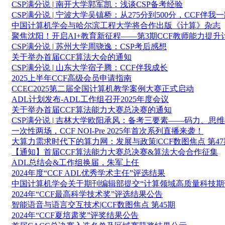
CSP满分说 | 南开大学郭军凯：浅谈CSP备考经验
CSP满分说 | 宁波大学吴镇桥：从275分到500分，CCF伴我
中国计算机学会与哈尔滨工程大学将合作出版《计算》杂志
聚焦沈阳！开启AI+教育新征程——第3期CCF教师能力提
CSP满分说 | 苏州大学周骁逸：CSP考后感想
关于举办首届CCF算法大会的通知
CSP满分说 | 山东大学宿子腾：CCF伴我成长
2025上半年CCF高级会员申请指南
CCEC2025第二届全国计算机教学案例大赛正式启动
ADL计划发布-ADL工作组召开2025年度会议
关于举办首届CCF算法能力大赛总决赛的通知
CSP满分说 | 吉林大学欧阳承风：备考三要素——码力、思
一次性两场，CCF NOI-Pre 2025年首次系列直播来袭！
大算力需求时代下的算力网：发展与政策|CCF数图焦点 第47
【通知】首届CCF算法能力大赛总决赛&算法大会合作征集
ADL总结会&工作组换届，朱军上任
2024年度“CCF ADL优秀学术主任”评选结果
中国计算机学会关于期刊编辑部提交“计算领域高质量科技期
2024年“CCF最高科学技术奖”评选结果公告
智能语音与语言交互技术|CCF数图焦点 第45期
2024年“CCF夏培肃奖”评奖结果公告