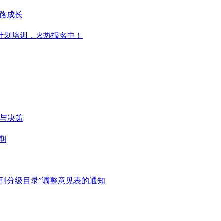
一路成长
升计划培训，火热报名中！
维与决策
期
刊分级目录”调整意见表的通知