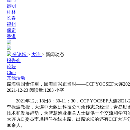
昆明
桂林
长春
福州
保定
香港
分论坛
>
大连
>
新闻动态
报告会
论坛
Club
其他活动
谋海强国责任重，因海而兴正当时——CCF YOCSEF大连2
2021-12-23
阅读量:
1283
小字
2021
年12月18日8：30-11：30，CCF YOCSEF大连2021-
李振波教授，大连中天致远科技公司余传志总经理，青岛励
技术和发展趋势，为智慧渔业相关人士提供一个交流和学习的平台。本次
大连 AC 委员李旭担任在线主席。出席论坛的还有CCF大连
80余人。