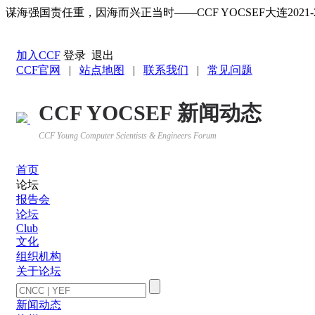
谋海强国责任重，因海而兴正当时——CCF YOCSEF大连20
返回YOCSEF首页
加入CCF
登录
退出
CCF官网
|
站点地图
|
联系我们
|
常见问题
CCF YOCSEF 新闻动态
CCF Young Computer Scientists & Engineers Forum
首页
论坛
报告会
论坛
Club
文化
组织机构
关于论坛
新闻动态