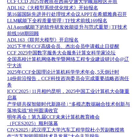
CCF CCD 2025导教班在西南交通大学峨眉校区开班
ADL162《大模型系统优化技术》开始报名
第16届国际先进并行处理技术会议APPT在希腊雅典召开
LLM赋能下全程质量管理 | TF技术前线169报名
AI Agent赋能下的软件研发效能提升与范式重塑 | TF技术
前线168期回顾
ADL163《联邦大模型》开启报名
2025下半年CCF高级会员、杰出会员申请截止日提醒
CCF 2025中国数字服务大会服务计算女科学家论坛
全国高校计算机网络教学暨网络工程专业建设研讨会@辽
宁大连
2025年CCF全国理论计算机科学学术年会, 5天倒计时
14份前沿报告，CCF科技咨询委员会完成重要战略咨询任
务
ICCC2025 | 11月相约昆明，2025中国工业计算机大会隆重
启幕
产学研共探智能时代新路径 | “多模态数据融合技术创新与
落地实战”杭州圆满收官
明年再会！第九届CCF未来计算机教育峰会
（FCES2025）顺利落幕
CIVS2025 | 武汉理工大学汽车工程学院杜小芳副教授将
作“汽车智能照明技术及发展”大会主旨报告