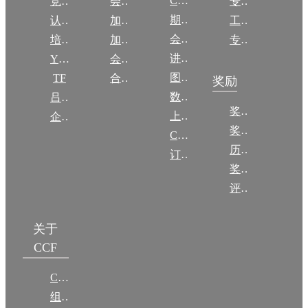
CCCF
竞赛
会员权益
专委条例
期刊
认证
加入CCF
工作问答
会议
培训
加入CCF
专委名单
讲稿
YOCSEF
会员交费
图集
TF
合作伙伴
奖励
数图编审委员会
吕梁振兴
奖励动态
上传/发布作品
企智会
奖励目录
CCF DL Focus
历年获奖名单
订阅《计算》
奖项推荐
评奖条例
关于
CCF
CCF简介
组织机构