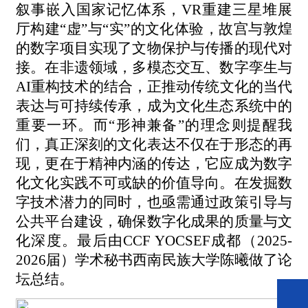
叙事嵌入国家记忆体系，
VR重建三星堆展
厅构建“虚”与“实”的文化体验，故宫与敦煌
的数字项目实现了文物保护与传播的现代对
接。
在非遗领域，多模态交互、数字孪生与
AI重构技术的结合，正推动传统文化的当代
表达与可持续传承，成为文化生态系统中的
重要一环。
而
“形神兼备”的理念则提醒我
们，真正深刻的文化表达不仅在于形态的再
现，更在于精神内涵的传达，它应成为数字
化文化实践不可或缺的价值导向。在
发掘
数
字技术潜力的同时，
也
亟需通过政策引导与
公共平台建设，确保数字化成果的质量与文
化深度。
最后由
CCF YOCSEF成都（
2025-
2026届
）学术秘书西南民族大学陈曦做了论
坛总结。