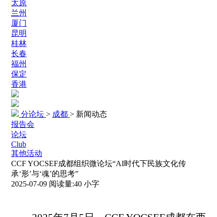
太原
兰州
厦门
昆明
桂林
长春
福州
保定
香港
分论坛
>
成都
>
新闻动态
报告会
论坛
Club
其他活动
CCF YOCSEF成都组织微论坛“AI时代下民族文化传
承‘形’与‘魂’的思考”
2025-07-09
阅读量:
40
小字