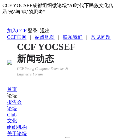
CCF YOCSEF成都组织微论坛“AI时代下民族文化传
承‘形’与‘魂’的思考”
返回YOCSEF首页
加入CCF
登录
退出
CCF官网
|
站点地图
|
联系我们
|
常见问题
CCF YOCSEF
新闻动态
CCF Young Computer Scientists &
Engineers Forum
首页
论坛
报告会
论坛
Club
文化
组织机构
关于论坛