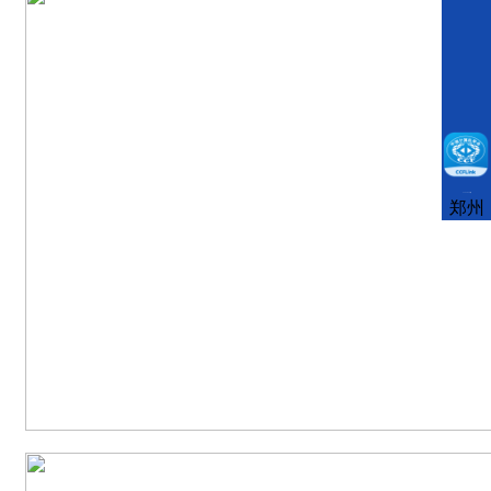
CCFLink下载
郑州