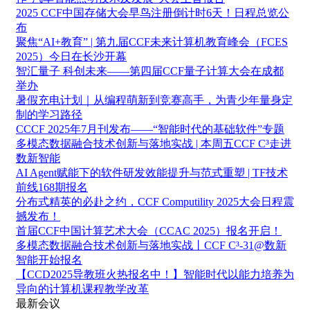
2025 CCF中国存储大会早鸟注册倒计时6天！日程总览公
布
聚焦“AI+教育” | 第九届CCF未来计算机教育峰会（FCES
2025）今日在长沙开幕
智汇量子 科创未来——第四届CCF量子计算大会在成都
举办
暑假充电计划｜从编程萌新到竞赛高手，为青少年量身定
制的学习路径
CCCF 2025年7月刊发布——“智能时代的基础软件”专题
多模态数据融合技术创新与落地实战 | 本周五CCF C³走进
数新智能
AI Agent赋能下的软件研发效能提升与范式重塑 | TF技术
前线168期报名
分布式精英的必赴之约，CCF Computility 2025大会日程震
撼发布！
首届CCF中国计算艺术大会（CCAC 2025）报名开启！
多模态数据融合技术创新与落地实战丨CCF C³-31@数新
智能开始报名
【CCD2025导教班火热报名中！】智能时代以能力培养为
导向的计算机课程教学改革
最新会议