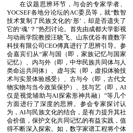
在议题思辨环节，与会的专家学者、
YOCSEF各地分论坛的AC委员等，就“数智
技术复制了民族文化的‘形’，却是否遗失了
它的‘魂’？”热烈讨论。首先由成都大学影视
与动画学院教授汪晓飞、山东优谷有鹿数字
科技有限公司CEO傅真进行了思辨引导。参
会嘉宾们从“家与国（即，家族记忆与国家
记忆）、内与外（即，中华民族共同体与人
类命运共同体）、虚与实（即，虚拟体验技
术与实景体验感受）、古与今（即，古代文
物实物与当今政策保护）、技与艺（即，AI
仅是视觉辅助与AI探索形神共融）”等几个
方面进行了深度的思辨。
参会专家探讨认
为，
AI与民族文化的结合
，是有力提升其社
会价值，保护文化共同记忆的有益实践，值
得不断
深入
探索。
如
，
数字家谱工程将个体